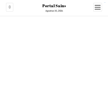
situs slot gacor
Portal Sains
open
menu
Agustus 10, 2026