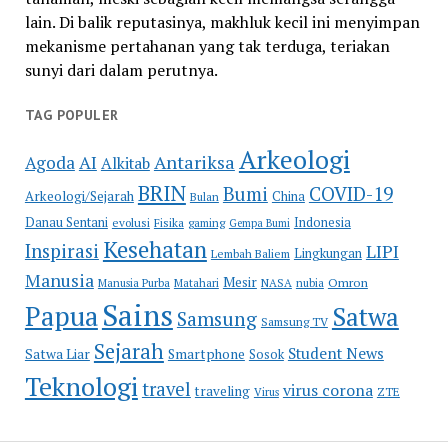
lain. Di balik reputasinya, makhluk kecil ini menyimpan
mekanisme pertahanan yang tak terduga, teriakan
sunyi dari dalam perutnya.
TAG POPULER
Arkeologi
Antariksa
Agoda
AI
Alkitab
BRIN
COVID-19
Bumi
Arkeologi/Sejarah
China
Bulan
Danau Sentani
Indonesia
evolusi
Fisika
gaming
Gempa Bumi
Kesehatan
Inspirasi
LIPI
Lingkungan
Lembah Baliem
Manusia
Mesir
Omron
Manusia Purba
Matahari
NASA
nubia
Sains
Papua
Satwa
Samsung
Samsung TV
Sejarah
Student News
Satwa Liar
Smartphone
Sosok
Teknologi
travel
virus corona
traveling
Virus
ZTE