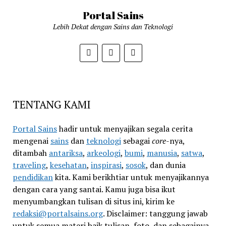
Portal Sains
Lebih Dekat dengan Sains dan Teknologi
TENTANG KAMI
Portal Sains
hadir untuk menyajikan segala cerita
mengenai
sains
dan
teknologi
sebagai
core
-nya,
ditambah
antariksa
,
arkeologi
,
bumi
,
manusia
,
satwa
,
traveling
,
kesehatan
,
inspirasi
,
sosok
, dan dunia
pendidikan
kita. Kami berikhtiar untuk menyajikannya
dengan cara yang santai. Kamu juga bisa ikut
menyumbangkan tulisan di situs ini, kirim ke
redaksi@portalsains.org
. Disclaimer: tanggung jawab
untuk semua materi baik tulisan, foto, dan sebagainya,