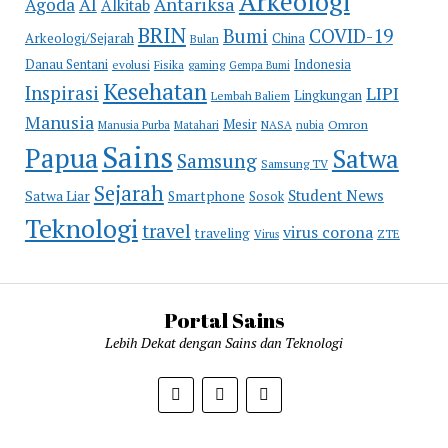
Arkeologi
Antariksa
Agoda
AI
Alkitab
BRIN
COVID-19
Bumi
Arkeologi/Sejarah
China
Bulan
Danau Sentani
Indonesia
evolusi
Fisika
gaming
Gempa Bumi
Kesehatan
Inspirasi
LIPI
Lingkungan
Lembah Baliem
Manusia
Mesir
Omron
Manusia Purba
Matahari
NASA
nubia
Sains
Papua
Satwa
Samsung
Samsung TV
Sejarah
Student News
Satwa Liar
Smartphone
Sosok
Teknologi
travel
virus corona
traveling
Virus
ZTE
Portal Sains
Lebih Dekat dengan Sains dan Teknologi