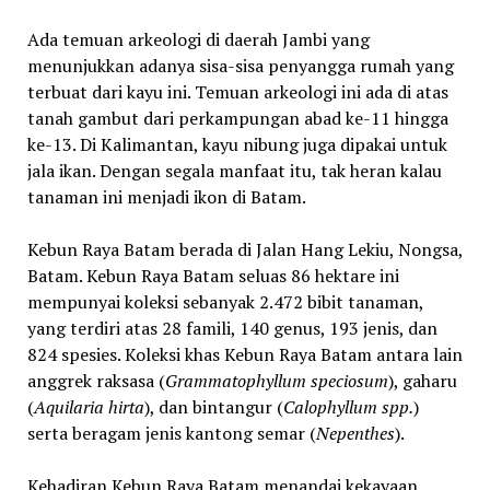
Ada temuan arkeologi di daerah Jambi yang
menunjukkan adanya sisa-sisa penyangga rumah yang
terbuat dari kayu ini. Temuan arkeologi ini ada di atas
tanah gambut dari perkampungan abad ke-11 hingga
ke-13. Di Kalimantan, kayu nibung juga dipakai untuk
jala ikan. Dengan segala manfaat itu, tak heran kalau
tanaman ini menjadi ikon di Batam.
Kebun Raya Batam berada di Jalan Hang Lekiu, Nongsa,
Batam. Kebun Raya Batam seluas 86 hektare ini
mempunyai koleksi sebanyak 2.472 bibit tanaman,
yang terdiri atas 28 famili, 140 genus, 193 jenis, dan
824 spesies. Koleksi khas Kebun Raya Batam antara lain
anggrek raksasa (
Grammatophyllum speciosum
), gaharu
(
Aquilaria hirta
), dan bintangur (
Calophyllum spp.
)
serta beragam jenis kantong semar (
Nepenthes
).
Kehadiran Kebun Raya Batam menandai kekayaan