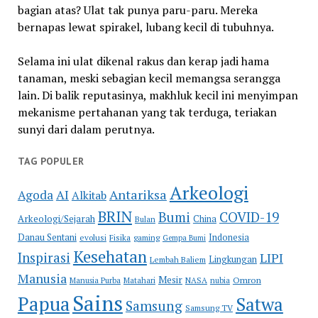
bagian atas? Ulat tak punya paru-paru. Mereka
bernapas lewat spirakel, lubang kecil di tubuhnya.
Selama ini ulat dikenal rakus dan kerap jadi hama
tanaman, meski sebagian kecil memangsa serangga
lain. Di balik reputasinya, makhluk kecil ini menyimpan
mekanisme pertahanan yang tak terduga, teriakan
sunyi dari dalam perutnya.
TAG POPULER
Arkeologi
Antariksa
Agoda
AI
Alkitab
BRIN
COVID-19
Bumi
Arkeologi/Sejarah
China
Bulan
Danau Sentani
Indonesia
evolusi
Fisika
gaming
Gempa Bumi
Kesehatan
Inspirasi
LIPI
Lingkungan
Lembah Baliem
Manusia
Mesir
Omron
Manusia Purba
Matahari
NASA
nubia
Sains
Papua
Satwa
Samsung
Samsung TV