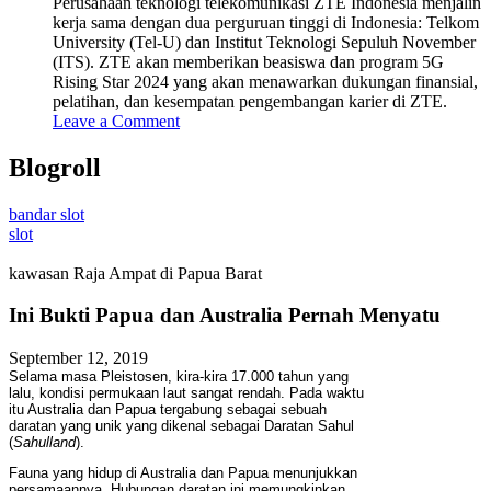
Perusahaan teknologi telekomunikasi ZTE Indonesia menjalin
kerja sama dengan dua perguruan tinggi di Indonesia: Telkom
University (Tel-U) dan Institut Teknologi Sepuluh November
(ITS). ZTE akan memberikan beasiswa dan program 5G
Rising Star 2024 yang akan menawarkan dukungan finansial,
pelatihan, dan kesempatan pengembangan karier di ZTE.
Leave a Comment
Blogroll
bandar slot
slot
kawasan Raja Ampat di Papua Barat
Ini Bukti Papua dan Australia Pernah Menyatu
September 12, 2019
Selama masa Pleistosen, kira-kira 17.000 tahun yang
lalu, kondisi permukaan laut sangat rendah. Pada waktu
itu Australia dan Papua tergabung sebagai sebuah
daratan yang unik yang dikenal sebagai Daratan Sahul
(
Sahulland
).
Fauna yang hidup di Australia dan Papua menunjukkan
persamaannya. Hubungan daratan ini memungkinkan