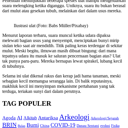
Penelitian menunjukkan beberapa spesies ulat mampu mengeluarkan
suara melengking ketika diganggu. Uniknya, suara itu bukan berasal
dari mulut atau gesekan tubuh, melainkan dari dalam usus mereka.
Ilustrasi ulat (Foto: Babs Müller/Pixabay)
Menurut laporan terbaru, suara muncul ketika udara dipaksa
melewati bagian usus yang menyempit, menciptakan bunyi mirip
siulan teko saat air mendidih. Titik paling keras terdengar di sekitar
mulut. Meski begitu, ilmuwan masih dibuat bingung: dari mana
tepatnya udara itu masuk ke saluran pencernaan bagian atas? Ulat
tak punya paru-paru. Mereka bernapas lewat spirakel, lubang kecil
di tubuhnya.
Selama ini ulat dikenal rakus dan kerap jadi hama tanaman, meski
sebagian kecil memangsa serangga lain. Di balik reputasinya,
makhluk kecil ini menyimpan mekanisme pertahanan yang tak
terduga, teriakan sunyi dari dalam perutnya.
TAG POPULER
Arkeologi
AI
Antariksa
Agoda
Alkitab
Arkeologi/Sejarah
BRIN
Bumi
COVID-19
Danau Sentani
China
Fisika
Bulan
evolusi