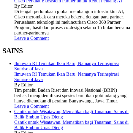
Cisco Perkuat Ekosistem Partner untuk Rebut Peluang AI
By Editor
Di tengah perlombaan global membangun infrastruktur AI,
Cisco merombak cara mereka bekerja dengan para partner.
Perusahaan teknologi ini meluncurkan Cisco 360 Partner
Program, hasil dari proses co-design selama 15 bulan bersama
partner-partnernya
Leave a Comment
SAINS
Ilmuwan RI Temukan Ikan Baru, Namanya Terinspirasi
Sunrise of Java
Ilmuwan RI Temukan Ikan Baru, Namanya Terinspirasi
Sunrise of Java
By Editor
Tim peneliti Badan Riset dan Inovasi Nasional (BRIN)
berhasil mengidentifikasi spesies baru ikan gobi udang yang
hanya ditemukan di perairan Banyuwangi, Jawa Timur.
Leave a Comment
Cantik untuk Wisatawan, Mematikan bagi Tanaman: Sains di
Balik Embun Upas Dieng
Cantik untuk Wisatawan, Mematikan bagi Tanaman: Sains di
Balik Embun Upas Dieng
By Editor