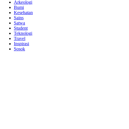
Arkeologi
Bumi
Kesehatan
Sains
Satwa
Student
Teknologi
Travel
Inspirasi
Sosok