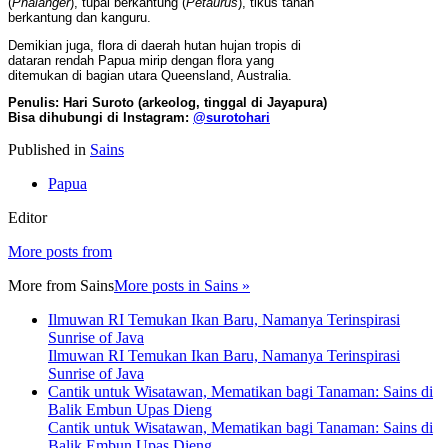
(
Phalanger
), tupai berkantung (
Petaurus
), tikus tanah
berkantung dan kanguru.
Demikian juga, flora di daerah hutan hujan tropis di
dataran rendah Papua mirip dengan flora yang
ditemukan di bagian utara Queensland, Australia.
Penulis: Hari Suroto (arkeolog, tinggal di Jayapura)
Bisa dihubungi di Instagram:
@surotohari
Published in
Sains
Papua
Editor
More posts from
More from
Sains
More posts in Sains »
Ilmuwan RI Temukan Ikan Baru, Namanya Terinspirasi
Sunrise of Java
Ilmuwan RI Temukan Ikan Baru, Namanya Terinspirasi
Sunrise of Java
Cantik untuk Wisatawan, Mematikan bagi Tanaman: Sains di
Balik Embun Upas Dieng
Cantik untuk Wisatawan, Mematikan bagi Tanaman: Sains di
Balik Embun Upas Dieng