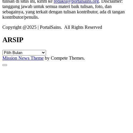
tulisan di situs ini, kirim ke
redaksi@portalsains.org
. Disclaimer:
tanggung jawab untuk semua materi baik tulisan, foto, dan
sebagainya, yang terkait dengan tulisan kontributor, ada di tangan
kontributor/penulis.
Copyright @2025 | PortalSains. All Rights Reserved
ARSIP
ARSIP
Mission News Theme
by Compete Themes.
Scroll
to
the
top