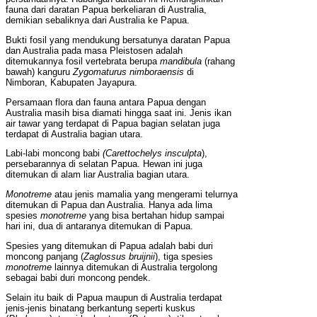
fauna dari daratan Papua berkeliaran di Australia,
demikian sebaliknya dari Australia ke Papua.
Bukti fosil yang mendukung bersatunya daratan Papua
dan Australia pada masa Pleistosen adalah
ditemukannya fosil vertebrata berupa
mandibula
(rahang
bawah) kanguru
Zygomaturus nimboraensis
di
Nimboran, Kabupaten Jayapura.
Persamaan flora dan fauna antara Papua dengan
Australia masih bisa diamati hingga saat ini. Jenis ikan
air tawar yang terdapat di Papua bagian selatan juga
terdapat di Australia bagian utara.
Labi-labi moncong babi
(Carettochelys insculpta
),
persebarannya di selatan Papua. Hewan ini juga
ditemukan di alam liar Australia bagian utara.
Monotreme
atau jenis mamalia yang mengerami telurnya
ditemukan di Papua dan Australia. Hanya ada lima
spesies
monotreme
yang bisa bertahan hidup sampai
hari ini, dua di antaranya ditemukan di Papua.
Spesies yang ditemukan di Papua adalah babi duri
moncong panjang (
Zaglossus bruijnii
), tiga spesies
monotreme
lainnya ditemukan di Australia tergolong
sebagai babi duri moncong pendek.
Selain itu baik di Papua maupun di Australia terdapat
jenis-jenis binatang berkantung seperti kuskus