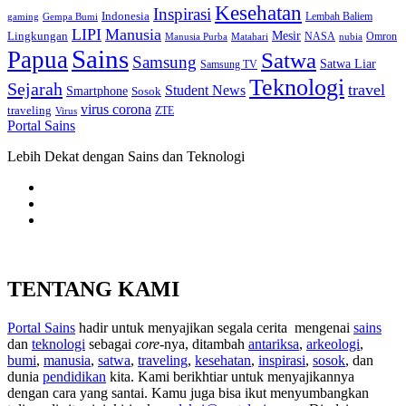
Kesehatan
Inspirasi
Indonesia
gaming
Lembah Baliem
Gempa Bumi
LIPI
Manusia
Lingkungan
Mesir
Omron
Manusia Purba
Matahari
NASA
nubia
Sains
Papua
Satwa
Samsung
Satwa Liar
Samsung TV
Teknologi
Sejarah
travel
Student News
Smartphone
Sosok
virus corona
traveling
Virus
ZTE
Portal Sains
Lebih Dekat dengan Sains dan Teknologi
TENTANG KAMI
Portal Sains
hadir untuk menyajikan segala cerita mengenai
sains
dan
teknologi
sebagai
core
-nya, ditambah
antariksa
,
arkeologi
,
bumi
,
manusia
,
satwa
,
traveling
,
kesehatan
,
inspirasi
,
sosok
, dan
dunia
pendidikan
kita. Kami berikhtiar untuk menyajikannya
dengan cara yang santai. Kamu juga bisa ikut menyumbangkan