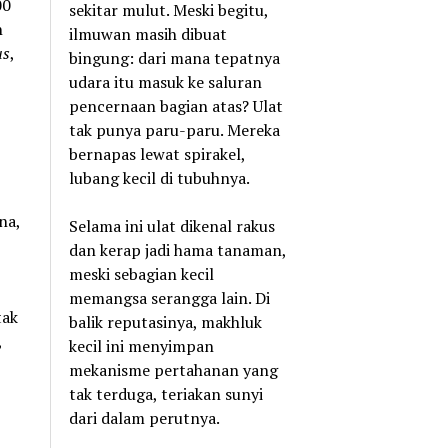
00
sekitar mulut. Meski begitu,
h
ilmuwan masih dibuat
us
,
bingung: dari mana tepatnya
udara itu masuk ke saluran
pencernaan bagian atas? Ulat
tak punya paru-paru. Mereka
bernapas lewat spirakel,
lubang kecil di tubuhnya.
na,
Selama ini ulat dikenal rakus
dan kerap jadi hama tanaman,
meski sebagian kecil
memangsa serangga lain. Di
tak
balik reputasinya, makhluk
,
kecil ini menyimpan
mekanisme pertahanan yang
tak terduga, teriakan sunyi
dari dalam perutnya.