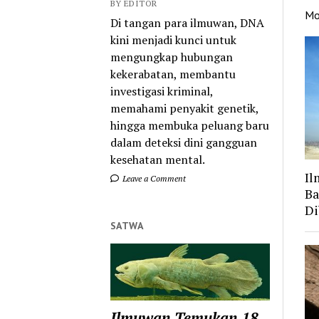
BY EDITOR
Mo
Di tangan para ilmuwan, DNA
kini menjadi kunci untuk
mengungkap hubungan
kekerabatan, membantu
investigasi kriminal,
memahami penyakit genetik,
hingga membuka peluang baru
dalam deteksi dini gangguan
kesehatan mental.
Il
Leave a Comment
Ba
Di
SATWA
Ilmuwan Temukan 18