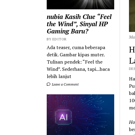
nubia Kasih Clue “Feel
the Wind”, Sinyal HP
Gaming Baru?
Man
BY EDITOR
H
Ada teaser, cuma beberapa
detik. Gambar kipas muter.
L
Tulisan pendek: “Feel the
Wind”. Sederhana, tapi...baca
DES
lebih lanjut
Ha
Leave a Comment
Pu
ba
10
me
Ho
be