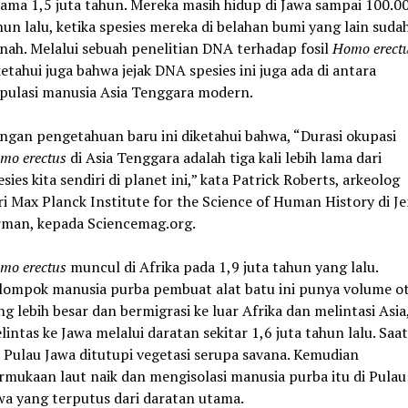
lama 1,5 juta tahun. Mereka masih hidup di Jawa sampai 100.0
hun lalu, ketika spesies mereka di belahan bumi yang lain suda
nah. Melalui sebuah penelitian DNA terhadap fosil
Homo erect
ketahui juga bahwa jejak DNA spesies ini juga ada di antara
pulasi manusia Asia Tenggara modern.
ngan pengetahuan baru ini diketahui bahwa, “Durasi okupasi
mo erectus
di Asia Tenggara adalah tiga kali lebih lama dari
esies kita sendiri di planet ini,” kata Patrick Roberts, arkeolog
ri Max Planck Institute for the Science of Human History di Je
rman, kepada Sciencemag.org.
mo erectus
muncul di Afrika pada 1,9 juta tahun yang lalu.
lompok manusia purba pembuat alat batu ini punya volume o
ng lebih besar dan bermigrasi ke luar Afrika dan melintasi Asia
lintas ke Jawa melalui daratan sekitar 1,6 juta tahun lalu. Saat
u Pulau Jawa ditutupi vegetasi serupa savana. Kemudian
rmukaan laut naik dan mengisolasi manusia purba itu di Pulau
wa yang terputus dari daratan utama.