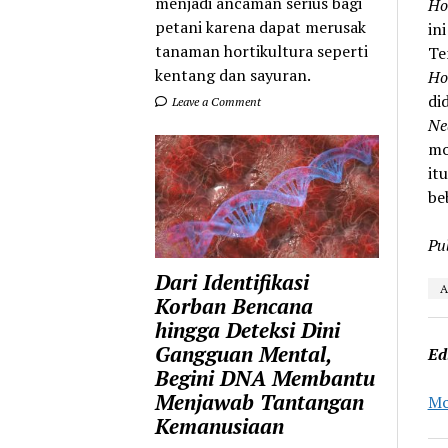
menjadi ancaman serius bagi
Ho
petani karena dapat merusak
in
tanaman hortikultura seperti
Te
kentang dan sayuran.
Ho
di
Leave a Comment
Ne
mo
it
be
Pu
Dari Identifikasi
A
Korban Bencana
hingga Deteksi Dini
Gangguan Mental,
Ed
Begini DNA Membantu
Menjawab Tantangan
Mo
Kemanusiaan