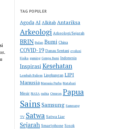
TAG POPULER
Antariksa
Agoda
AI
Alkitab
Arkeologi
Arkeologi/Sejarah
BRIN
Bumi
China
Bulan
si
COVID-19
Danau Sentani
evolusi
us
.
Indonesia
tu
Fisika
gaming
Gempa Bumi
Kesehatan
Inspirasi
LIPI
Lingkungan
Lembah Baliem
Manusia
Manusia Purba
Matahari
Papua
Mesir
Omron
NASA
nubia
Sains
Samsung
Samsung
Satwa
Satwa Liar
TV
Sejarah
Smartphone
Sosok