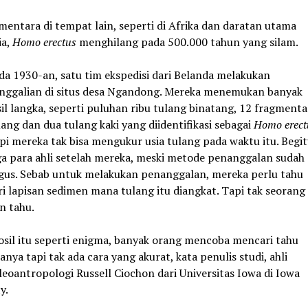
mentara di tempat lain, seperti di Afrika dan daratan utama
ia,
Homo erectus
menghilang pada 500.000 tahun yang silam.
da 1930-an, satu tim ekspedisi dari Belanda melakukan
nggalian di situs desa Ngandong. Mereka menemukan banyak
sil langka, seperti puluhan ribu tulang binatang, 12 fragmenta
lang dan dua tulang kaki yang diidentifikasi sebagai
Homo erect
pi mereka tak bisa mengukur usia tulang pada waktu itu. Begi
ga para ahli setelah mereka, meski metode penanggalan sudah
gus. Sebab untuk melakukan penanggalan, mereka perlu tahu
ri lapisan sedimen mana tulang itu diangkat. Tapi tak seorang
n tahu.
osil itu seperti enigma, banyak orang mencoba mencari tahu
ianya tapi tak ada cara yang akurat, kata penulis studi, ahli
leoantropologi Russell Ciochon dari Universitas Iowa di Iowa
y.