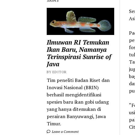
SAINS
Se
As
Pa
pe
Ilmuwan RI Temukan
fo
Ikan Baru, Namanya
tu
Terinspirasi Sunrise of
Ta
Java
ju
BY EDITOR
ba
Tim peneliti Badan Riset dan
da
Inovasi Nasional (BRIN)
pu
berhasil mengidentifikasi
spesies baru ikan gobi udang
“F
yang hanya ditemukan di
us
perairan Banyuwangi, Jawa
pa
Timur.
Cit
Leave a Comment