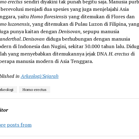
mo erectus
sendiri diyakini tak punah begitu saja. Manusia pur
i berevolusi menjadi dua spesies yang juga menjelajahi Asia
nggara, yaitu
Homo floresiensis
yang ditemukan di Flores dan
mo luzonensis
, yang ditemukan di Pulau Luzon di Filipina, yan
duga punya kaitan dengan
Denisovan
, sepupu manusia
anderthal
.
Denisovan
diduga berhubungan dengan manusia
dern di Indonesia dan Nugini, sekitar 30.000 tahun lalu. Didug
ulah yang menyebabkan ditemukannya jejak DNA
H. erectus
di
berapa manusia modern di Asia Tenggara.
blished in
Arkeologi/Sejarah
rkeologi
Homo erectus
itor
re posts from