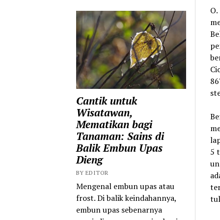
O.
me
Be
pe
be
Ci
86
st
Cantik untuk
Wisatawan,
Be
Mematikan bagi
me
Tanaman: Sains di
la
Balik Embun Upas
5 
Dieng
un
BY EDITOR
ad
Mengenal embun upas atau
te
frost. Di balik keindahannya,
tu
embun upas sebenarnya