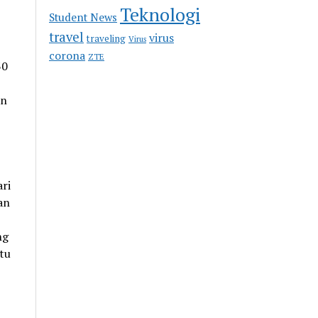
Teknologi
Student News
travel
virus
traveling
Virus
corona
ZTE
30
an
ri
an
ng
tu