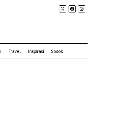
situs slot gacor
i
Travel
Inspirasi
Sosok