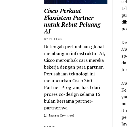
se
ta
Cisco Perkuat
pu
Ekosistem Partner
di
untuk Rebut Peluang
po
AI
BY EDITOR
De
Di tengah perlombaan global
Ho
membangun infrastruktur AI,
sp
Cisco merombak cara mereka
da
bekerja dengan para partner.
Je
Perusahaan teknologi ini
meluncurkan Cisco 360
Ho
Partner Program, hasil dari
Ke
proses co-design selama 15
ya
bulan bersama partner-
me
partnernya
it
Leave a Comment
pe
Ja