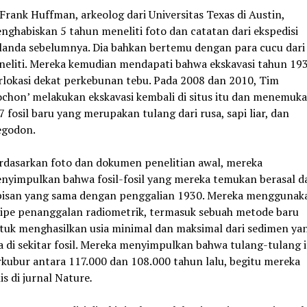
 Frank Huffman, arkeolog dari Universitas Texas di Austin,
nghabiskan 5 tahun meneliti foto dan catatan dari ekspedisi
landa sebelumnya. Dia bahkan bertemu dengan para cucu dari
neliti. Mereka kemudian mendapati bahwa ekskavasi tahun 19
rlokasi dekat perkebunan tebu. Pada 2008 dan 2010, Tim
ochon’ melakukan ekskavasi kembali di situs itu dan menemuk
7 fosil baru yang merupakan tulang dari rusa, sapi liar, dan
egodon.
rdasarkan foto dan dokumen penelitian awal, mereka
nyimpulkan bahwa fosil-fosil yang mereka temukan berasal da
pisan yang sama dengan penggalian 1930. Mereka menggunak
tipe penanggalan radiometrik, termasuk sebuah metode baru
tuk menghasilkan usia minimal dan maksimal dari sedimen ya
a di sekitar fosil. Mereka menyimpulkan bahwa tulang-tulang i
rkubur antara 117.000 dan 108.000 tahun lalu, begitu mereka
lis di jurnal Nature
.