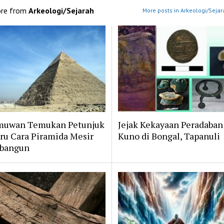
re from
Arkeologi/Sejarah
More posts in Arkeologi/Sejar
muwan Temukan Petunjuk
Jejak Kekayaan Peradaban
ru Cara Piramida Mesir
Kuno di Bongal, Tapanuli
bangun