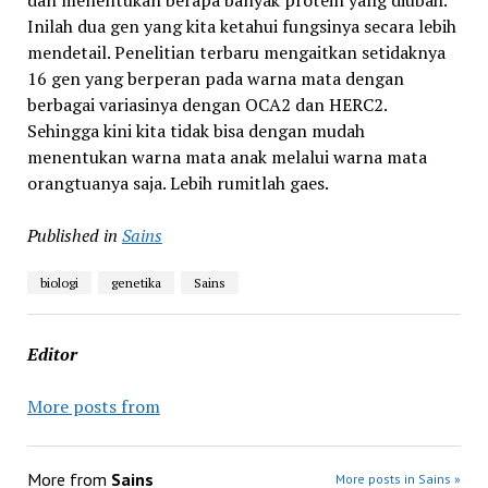
Inilah dua gen yang kita ketahui fungsinya secara lebih
mendetail. Penelitian terbaru mengaitkan setidaknya
16 gen yang berperan pada warna mata dengan
berbagai variasinya dengan OCA2 dan HERC2.
Sehingga kini kita tidak bisa dengan mudah
menentukan warna mata anak melalui warna mata
orangtuanya saja. Lebih rumitlah gaes.
Published in
Sains
biologi
genetika
Sains
Editor
More posts from
More from
Sains
More posts in Sains »