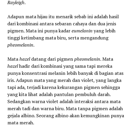
Rayleigh
.
Adapun mata hijau itu menarik sebab ini adalah hasil
dari kombinasi antara sebaran cahaya dan dua jenis
pigmen. Mata ini punya kadar
eumelanin
yang lebih
tinggi ketimbang mata biru, serta mengandung
pheomelanin
.
Mata
hazel
datang dari pigmen
pheomelanin
. Mata
hazel
hadir dari kombinasi yang sama tapi mereka
punya konsentrasi melanin lebih banyak di bagian atas
iris. Adapun mata yang merah dan violet, yang langka
tapi ada, terjadi karena kekurangan pigmen sehingga
yang kita lihat adalah pantulan pembuluh darah.
Sedangkan warna violet adalah interaksi antara mata
merah tadi dan warna biru. Mata tanpa pigmen adalah
gejala albino. Seorang albino akan kemungkinan punya
mata merah.