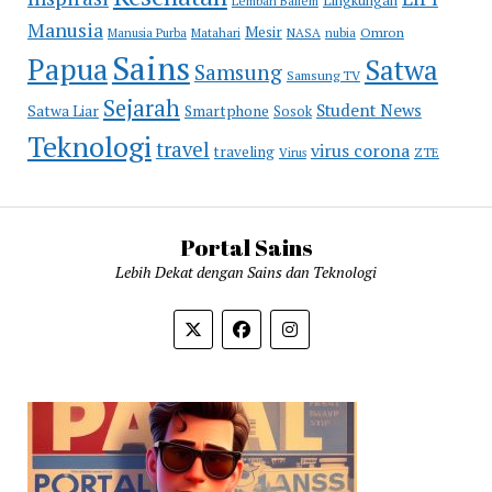
Lingkungan
Lembah Baliem
Manusia
Mesir
Omron
Manusia Purba
Matahari
NASA
nubia
Sains
Papua
Satwa
Samsung
Samsung TV
Sejarah
Student News
Satwa Liar
Smartphone
Sosok
Teknologi
travel
virus corona
traveling
Virus
ZTE
Portal Sains
Lebih Dekat dengan Sains dan Teknologi