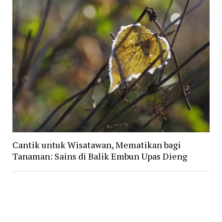
Cantik untuk Wisatawan, Mematikan bagi
Tanaman: Sains di Balik Embun Upas Dieng