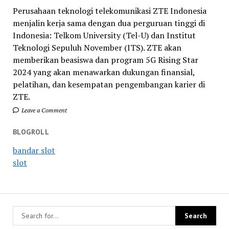
Perusahaan teknologi telekomunikasi ZTE Indonesia
menjalin kerja sama dengan dua perguruan tinggi di
Indonesia: Telkom University (Tel-U) dan Institut
Teknologi Sepuluh November (ITS). ZTE akan
memberikan beasiswa dan program 5G Rising Star
2024 yang akan menawarkan dukungan finansial,
pelatihan, dan kesempatan pengembangan karier di
ZTE.
Leave a Comment
BLOGROLL
bandar slot
slot