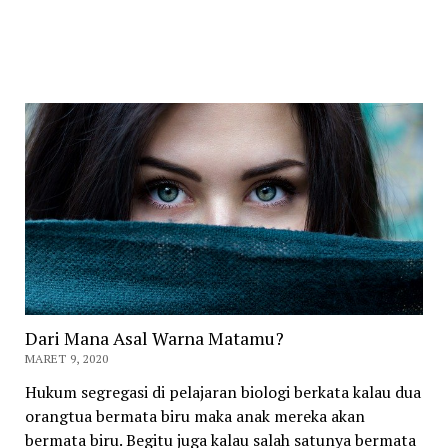
Dari Mana Asal Warna Matamu?
MARET 9, 2020
Hukum segregasi di pelajaran biologi berkata kalau dua
orangtua bermata biru maka anak mereka akan
bermata biru. Begitu juga kalau salah satunya bermata