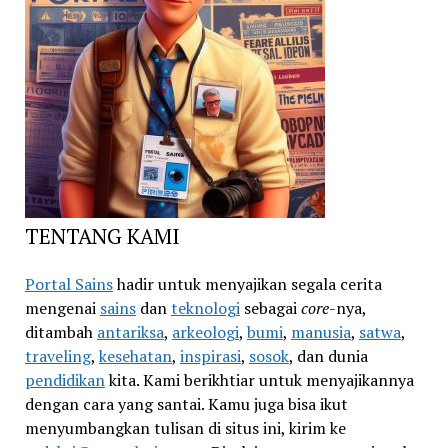
TENTANG KAMI
Portal Sains
hadir untuk menyajikan segala cerita
mengenai
sains
dan
teknologi
sebagai
core
-nya,
ditambah
antariksa
,
arkeologi
,
bumi
,
manusia
,
satwa
,
traveling
,
kesehatan
,
inspirasi
,
sosok
, dan dunia
pendidikan
kita. Kami berikhtiar untuk menyajikannya
dengan cara yang santai. Kamu juga bisa ikut
menyumbangkan tulisan di situs ini, kirim ke