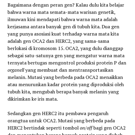
Bagaimana dengan peran gen? Kalau dulu kita belajar
bahwa warna mata semata-mata warisan genetik,
ilmuwan kini mendapati bahwa warna mata adalah
kerjasama antara banyak gen di tubuh kita. Dua gen
yang punya asosiasi kuat terhadap warna mata kita
adalah gen OCA2 dan HERC2, yang sama-sama
berlokasi di kromosom 15. OCA2, yang dulu dianggap
sebagai satu-satunya gen yang mengatur warna mata
ternyata bertugas mengontrol produksi protein P dan
organell
yang membuat dan mentransportasikan
melanin. Mutasi yang berbeda pada OCA2 menaikkan
atau menurunkan kadar protein yang diproduksi oleh
tubuh kita, mengubah berapa banyak melanin yang
dikirimkan ke iris mata.
Sedangkan gen HERC2 itu pembawa pengaruh
orangtua untuk OCA2. Mutasi yang berbeda pada
HERC2 bertindak seperti tombol
on/off
bagi gen OCA2
dan menentukan berapa banyak protein yang diubah.