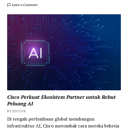
Leave a Comment
Cisco Perkuat Ekosistem Partner untuk Rebut
Peluang AI
BY EDITOR
Di tengah perlombaan global membangun
infrastruktur AI, Cisco merombak cara mereka bekerja