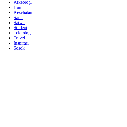
Arkeologi
Bumi
Kesehatan
Sains
Satwa
Student
Teknologi
Travel
Inspirasi
Sosok