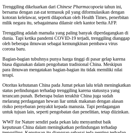
Trenggiling dikeluarkan dari
Chinese Pharmacopoeia
tahun ini,
bersama dengan zat-zat termasuk pil yang diformulasikan dengan
kotoran kelelawar, seperti dilaporkan oleh Health Times, penerbitan
milik negara itu, sebagaimana dilansir oleh kantor berita AFP.
Trenggiling adalah mamalia yang paling banyak diperdagangkan di
dunia. Tapi ketika pandemi COVID-19 terjadi, trenggiling dianggap
oleh beberapa ilmuwan sebagai kemungkinan pembawa virus
corona baru.
Bagian-bagian tubuhnya punya harga tinggi di pasar gelap karena
biasa digunakan dalam pengobatan tradisional China. Meskipun
para ilmuwan mengatakan bagian-bagian itu tidak memiliki nilai
terapi.
Otoritas kehutanan China pada Jumat pekan lalu telah meningkatkan
status perlindungan terhadap trenggiling karena statusnya yang
terancam punah. Beberapa bulan terakhir China juga sudah
melarang perdagangan hewan liar untuk makanan dengan alasan
risiko penyebaran penyakit kepada manusia. Tapi perdagangan
untuk tujuan lain, seperti pengobatan dan penelitian, tetap diizinkan.
WWF for Nature sendiri pada pekan lalu menyambut baik
keputusan China dalam meningkatkan perlindungan terhadap
trenggiling. Keputusan itu dianggap sebagai jeda penting terhadap