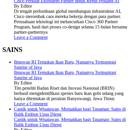
Cisco Perkuat Ekosistem Partner untuk Rebut Peluang AI
By Editor
Di tengah perlombaan global membangun infrastruktur AI,
Cisco merombak cara mereka bekerja dengan para partner.
Perusahaan teknologi ini meluncurkan Cisco 360 Partner
Program, hasil dari proses co-design selama 15 bulan bersama
partner-partnernya
Leave a Comment
SAINS
Ilmuwan RI Temukan Ikan Baru, Namanya Terinspirasi
Sunrise of Java
Ilmuwan RI Temukan Ikan Baru, Namanya Terinspirasi
Sunrise of Java
By Editor
Tim peneliti Badan Riset dan Inovasi Nasional (BRIN)
berhasil mengidentifikasi spesies baru ikan gobi udang yang
hanya ditemukan di perairan Banyuwangi, Jawa Timur.
Leave a Comment
Cantik untuk Wisatawan, Mematikan bagi Tanaman: Sains di
Balik Embun Upas Dieng
Cantik untuk Wisatawan, Mematikan bagi Tanaman: Sains di
Balik Embun Upas Dieng
By Editor