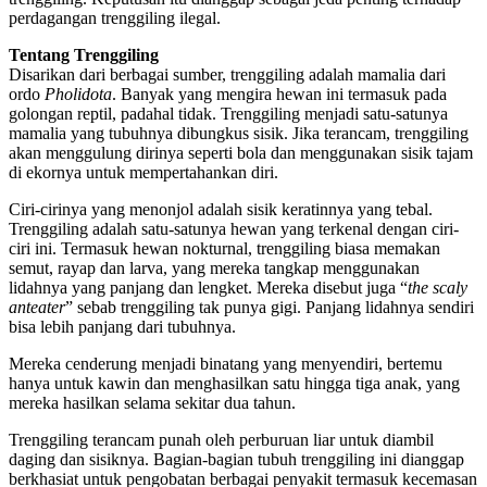
perdagangan trenggiling ilegal.
Tentang Trenggiling
Disarikan dari berbagai sumber, trenggiling adalah mamalia dari
ordo
Pholidota
. Banyak yang mengira hewan ini termasuk pada
golongan reptil, padahal tidak. Trenggiling menjadi satu-satunya
mamalia yang tubuhnya dibungkus sisik. Jika terancam, trenggiling
akan menggulung dirinya seperti bola dan menggunakan sisik tajam
di ekornya untuk mempertahankan diri.
Ciri-cirinya yang menonjol adalah sisik keratinnya yang tebal.
Trenggiling adalah satu-satunya hewan yang terkenal dengan ciri-
ciri ini. Termasuk hewan nokturnal, trenggiling biasa memakan
semut, rayap dan larva, yang mereka tangkap menggunakan
lidahnya yang panjang dan lengket. Mereka disebut juga “
the scaly
anteater
” sebab trenggiling tak punya gigi. Panjang lidahnya sendiri
bisa lebih panjang dari tubuhnya.
Mereka cenderung menjadi binatang yang menyendiri, bertemu
hanya untuk kawin dan menghasilkan satu hingga tiga anak, yang
mereka hasilkan selama sekitar dua tahun.
Trenggiling terancam punah oleh perburuan liar untuk diambil
daging dan sisiknya. Bagian-bagian tubuh trenggiling ini dianggap
berkhasiat untuk pengobatan berbagai penyakit termasuk kecemasan