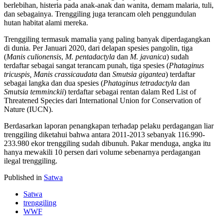
berlebihan, histeria pada anak-anak dan wanita, demam malaria, tuli,
dan sebagainya. Trenggiling juga terancam oleh penggundulan
hutan habitat alami mereka.
Trenggiling termasuk mamalia yang paling banyak diperdagangkan
di dunia. Per Januari 2020, dari delapan spesies pangolin, tiga
(
Manis culionensis
,
M. pentadactyla
dan
M. javanica
) sudah
terdaftar sebagai sangat terancam punah, tiga spesies (
Phataginus
tricuspis, Manis crassicaudata
dan
Smutsia gigantea
) terdaftar
sebagai langka dan dua spesies (
Phataginus
tetradactyla
dan
Smutsia temminckii
) terdaftar sebagai rentan dalam Red List of
Threatened Species dari International Union for Conservation of
Nature (IUCN).
Berdasarkan laporan penangkapan terhadap pelaku perdagangan liar
trenggiling diketahui bahwa antara 2011-2013 sebanyak 116.990-
233.980 ekor trenggiling sudah dibunuh. Pakar menduga, angka itu
hanya mewakili 10 persen dari volume sebenarnya perdagangan
ilegal trenggiling.
Published in
Satwa
Satwa
trenggiling
WWF