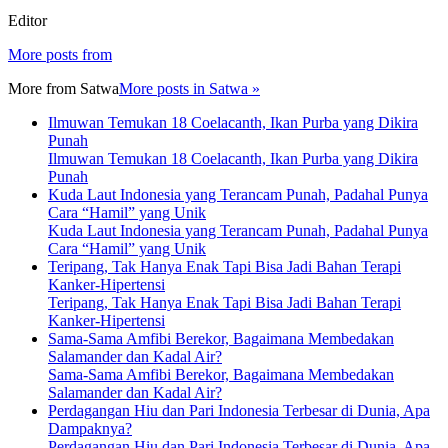
Editor
More posts from
More from
Satwa
More posts in Satwa »
Ilmuwan Temukan 18 Coelacanth, Ikan Purba yang Dikira
Punah
Ilmuwan Temukan 18 Coelacanth, Ikan Purba yang Dikira
Punah
Kuda Laut Indonesia yang Terancam Punah, Padahal Punya
Cara “Hamil” yang Unik
Kuda Laut Indonesia yang Terancam Punah, Padahal Punya
Cara “Hamil” yang Unik
Teripang, Tak Hanya Enak Tapi Bisa Jadi Bahan Terapi
Kanker-Hipertensi
Teripang, Tak Hanya Enak Tapi Bisa Jadi Bahan Terapi
Kanker-Hipertensi
Sama-Sama Amfibi Berekor, Bagaimana Membedakan
Salamander dan Kadal Air?
Sama-Sama Amfibi Berekor, Bagaimana Membedakan
Salamander dan Kadal Air?
Perdagangan Hiu dan Pari Indonesia Terbesar di Dunia, Apa
Dampaknya?
Perdagangan Hiu dan Pari Indonesia Terbesar di Dunia, Apa