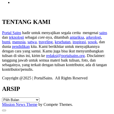
TENTANG KAMI
Portal Sains
hadir untuk menyajikan segala cerita mengenai
sains
dan
teknologi
sebagai
core
-nya, ditambah
antariksa
,
arkeologi
,
bumi
,
manusia
,
satwa
,
traveling
,
kesehatan
,
inspirasi
,
sosok
, dan
dunia
pendidikan
kita. Kami berikhtiar untuk menyajikannya
dengan cara yang santai. Kamu juga bisa ikut menyumbangkan
tulisan di situs ini, kirim ke
redaksi@portalsains.org
. Disclaimer:
tanggung jawab untuk semua materi baik tulisan, foto, dan
sebagainya, yang terkait dengan tulisan kontributor, ada di tangan
kontributor/penulis.
Copyright @2025 | PortalSains. All Rights Reserved
ARSIP
ARSIP
Mission News Theme
by Compete Themes.
Scroll