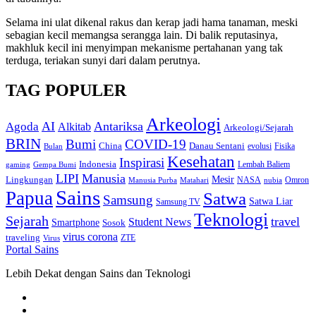
Selama ini ulat dikenal rakus dan kerap jadi hama tanaman, meski
sebagian kecil memangsa serangga lain. Di balik reputasinya,
makhluk kecil ini menyimpan mekanisme pertahanan yang tak
terduga, teriakan sunyi dari dalam perutnya.
TAG POPULER
Arkeologi
AI
Antariksa
Agoda
Alkitab
Arkeologi/Sejarah
BRIN
Bumi
COVID-19
Danau Sentani
China
Fisika
Bulan
evolusi
Kesehatan
Inspirasi
Indonesia
gaming
Lembah Baliem
Gempa Bumi
LIPI
Manusia
Lingkungan
Mesir
Omron
Manusia Purba
Matahari
NASA
nubia
Sains
Papua
Satwa
Samsung
Satwa Liar
Samsung TV
Teknologi
Sejarah
travel
Student News
Smartphone
Sosok
virus corona
traveling
Virus
ZTE
Portal Sains
Lebih Dekat dengan Sains dan Teknologi