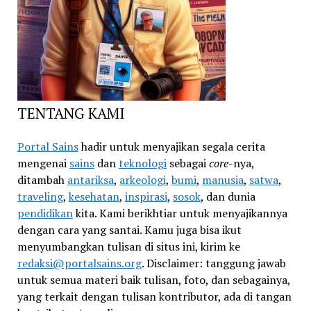
TENTANG KAMI
Portal Sains
hadir untuk menyajikan segala cerita
mengenai
sains
dan
teknologi
sebagai
core
-nya,
ditambah
antariksa
,
arkeologi
,
bumi
,
manusia
,
satwa
,
traveling
,
kesehatan
,
inspirasi
,
sosok
, dan dunia
pendidikan
kita. Kami berikhtiar untuk menyajikannya
dengan cara yang santai. Kamu juga bisa ikut
menyumbangkan tulisan di situs ini, kirim ke
redaksi@portalsains.org
. Disclaimer: tanggung jawab
untuk semua materi baik tulisan, foto, dan sebagainya,
yang terkait dengan tulisan kontributor, ada di tangan