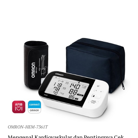
OMRON-HEM-7361T
Mengenal Kardiovaskular dan Pentingnya Cek