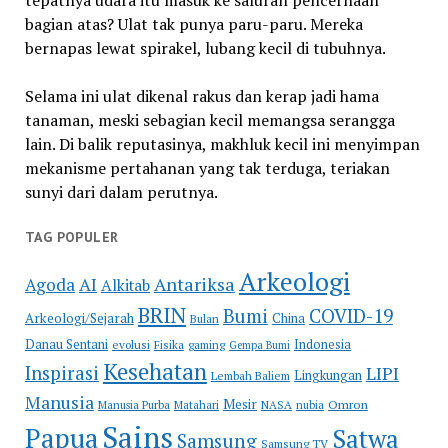
tepatnya udara itu masuk ke saluran pencernaan
bagian atas? Ulat tak punya paru-paru. Mereka
bernapas lewat spirakel, lubang kecil di tubuhnya.
Selama ini ulat dikenal rakus dan kerap jadi hama
tanaman, meski sebagian kecil memangsa serangga
lain. Di balik reputasinya, makhluk kecil ini menyimpan
mekanisme pertahanan yang tak terduga, teriakan
sunyi dari dalam perutnya.
TAG POPULER
Arkeologi
Antariksa
Agoda
AI
Alkitab
BRIN
COVID-19
Bumi
Arkeologi/Sejarah
China
Bulan
Danau Sentani
Indonesia
evolusi
Fisika
gaming
Gempa Bumi
Kesehatan
Inspirasi
LIPI
Lingkungan
Lembah Baliem
Manusia
Mesir
Omron
Manusia Purba
Matahari
NASA
nubia
Sains
Papua
Satwa
Samsung
Samsung TV