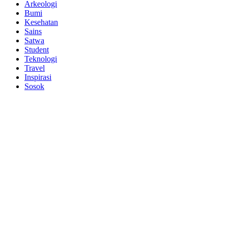
Arkeologi
Bumi
Kesehatan
Sains
Satwa
Student
Teknologi
Travel
Inspirasi
Sosok