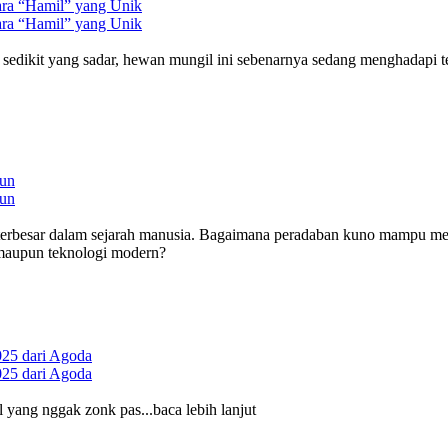
ara “Hamil” yang Unik
ara “Hamil” yang Unik
pi sedikit yang sadar, hewan mungil ini sebenarnya sedang menghadapi t
gun
gun
eri terbesar dalam sejarah manusia. Bagaimana peradaban kuno mampu 
at maupun teknologi modern?
025 dari Agoda
025 dari Agoda
 yang nggak zonk pas...baca lebih lanjut