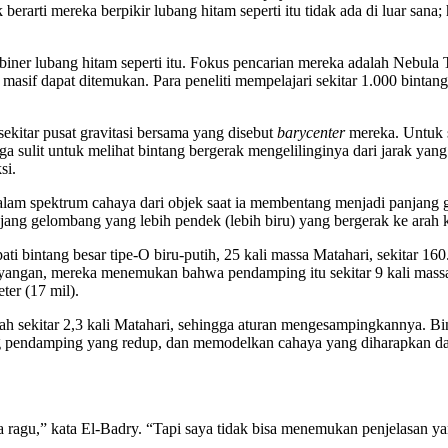
rarti mereka berpikir lubang hitam seperti itu tidak ada di luar sana;
m biner lubang hitam seperti itu. Fokus pencarian mereka adalah Nebula
masif dapat ditemukan. Para peneliti mempelajari sekitar 1.000 bintan
ekitar pusat gravitasi bersama yang disebut
barycenter
mereka. Untuk s
 sulit untuk melihat bintang bergerak mengelilinginya dari jarak yang 
si.
 dalam spektrum cahaya dari objek saat ia membentang menjadi panjang
ang gelombang yang lebih pendek (lebih biru) yang bergerak ke arah k
i bintang besar tipe-O biru-putih, 25 kali massa Matahari, sekitar 16
ngan, mereka menemukan bahwa pendamping itu sekitar 9 kali massa 
ter (17 mil).
ah sekitar 2,3 kali Matahari, sehingga aturan mengesampingkannya. Bi
g pendamping yang redup, dan memodelkan cahaya yang diharapkan da
ragu,” kata El-Badry. “Tapi saya tidak bisa menemukan penjelasan ya