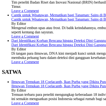
Tim peneliti Badan Riset dan Inovasi Nasional (BRIN) berhasi
Timur.
Leave a Comment
Cantik untuk Wisatawan, Mematikan bagi Tanaman: Sains di 
Cantik untuk Wisatawan, Mematikan bagi Tanaman: Sains di 
By Editor
Mengenal embun upas atau frost. Di balik keindahannya, embun
seperti kentang dan sayuran.
Leave a Comment
Dari Identifikasi Korban Bencana hingga Deteksi Dini Gan
Dari Identifikasi Korban Bencana hingga Deteksi Dini Gan
By Editor
Di tangan para ilmuwan, DNA kini menjadi kunci untuk mengu
membuka peluang baru dalam deteksi dini gangguan kesehatan
Leave a Comment
SATWA
Ilmuwan Temukan 18 Coelacanth, Ikan Purba yang Dikira Pun
Ilmuwan Temukan 18 Coelacanth, Ikan Purba yang Dikira Pun
By Editor
Temuan terbaru para peneliti mengungkap keberadaan 18 indivi
ini semakin menguatkan posisi Indonesia sebagai rumah bagi sala
Leave a Comment