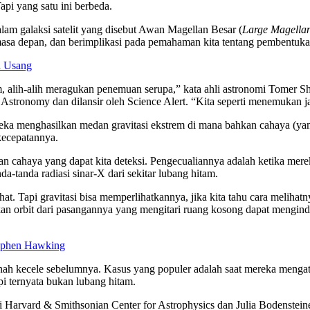
api yang satu ini berbeda.
dalam galaksi satelit yang disebut Awan Magellan Besar (
Large Magella
masa depan, dan berimplikasi pada pemahaman kita tentang pembentuka
a Usang
 alih-alih meragukan penemuan serupa,” kata ahli astronomi Tomer S
e Astronomy dan dilansir oleh Science Alert. “Kita seperti menemukan 
ka menghasilkan medan gravitasi ekstrem di mana bahkan cahaya (yang
kecepatannya.
an cahaya yang dapat kita deteksi. Pengecualiannya adalah ketika mer
a-tanda radiasi sinar-X dari sekitar lubang hitam.
lihat. Tapi gravitasi bisa memperlihatkannya, jika kita tahu cara meliha
akan orbit dari pasangannya yang mengitari ruang kosong dapat mengin
tephen Hawking
ernah kecele sebelumnya. Kasus yang populer adalah saat mereka meng
i ternyata bukan lubang hitam.
 Harvard & Smithsonian Center for Astrophysics dan Julia Bodenstein