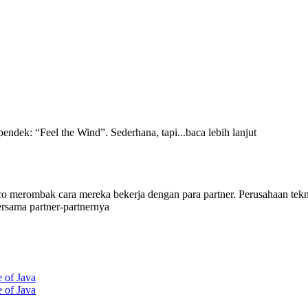
endek: “Feel the Wind”. Sederhana, tapi...baca lebih lanjut
co merombak cara mereka bekerja dengan para partner. Perusahaan tek
ersama partner-partnernya
 of Java
 of Java