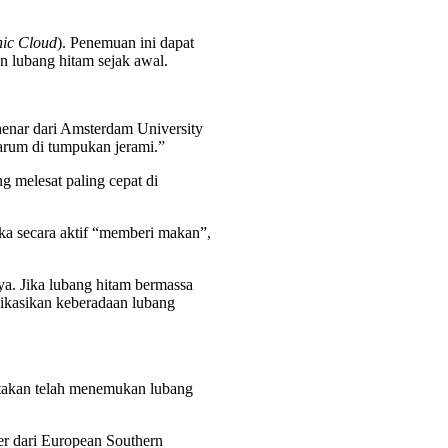
nic Cloud
). Penemuan ini dapat
n lubang hitam sejak awal.
henar dari Amsterdam University
jarum di tumpukan jerami.”
 melesat paling cepat di
eka secara aktif “memberi makan”,
tnya. Jika lubang hitam bermassa
dikasikan keberadaan lubang
atakan telah menemukan lubang
er dari European Southern