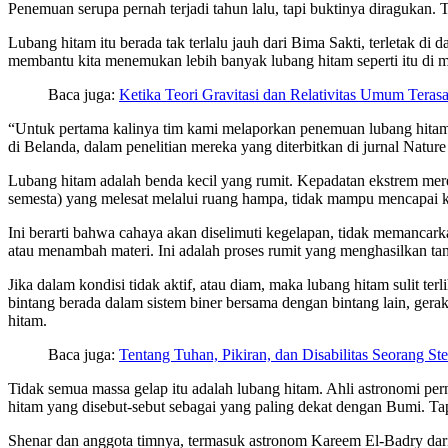
Penemuan serupa pernah terjadi tahun lalu, tapi buktinya diragukan. T
Lubang hitam itu berada tak terlalu jauh dari Bima Sakti, terletak di 
membantu kita menemukan lebih banyak lubang hitam seperti itu di 
Baca juga:
Ketika Teori Gravitasi dan Relativitas Umum Teras
“Untuk pertama kalinya tim kami melaporkan penemuan lubang hitam,
di Belanda, dalam penelitian mereka yang diterbitkan di jurnal Natur
Lubang hitam adalah benda kecil yang rumit. Kepadatan ekstrem mere
semesta) yang melesat melalui ruang hampa, tidak mampu mencapai 
Ini berarti bahwa cahaya akan diselimuti kegelapan, tidak memancark
atau menambah materi. Ini adalah proses rumit yang menghasilkan tand
Jika dalam kondisi tidak aktif, atau diam, maka lubang hitam sulit ter
bintang berada dalam sistem biner bersama dengan bintang lain, ger
hitam.
Baca juga:
Tentang Tuhan, Pikiran, dan Disabilitas Seorang S
Tidak semua massa gelap itu adalah lubang hitam. Ahli astronomi p
hitam yang disebut-sebut sebagai yang paling dekat dengan Bumi. Tap
Shenar dan anggota timnya, termasuk astronom Kareem El-Badry dari