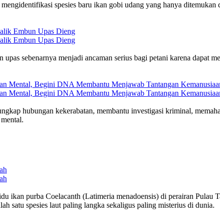
l mengidentifikasi spesies baru ikan gobi udang yang hanya ditemukan
Balik Embun Upas Dieng
Balik Embun Upas Dieng
 upas sebenarnya menjadi ancaman serius bagi petani karena dapat me
gguan Mental, Begini DNA Membantu Menjawab Tantangan Kemanusiaa
gguan Mental, Begini DNA Membantu Menjawab Tantangan Kemanusiaa
ngkap hubungan kekerabatan, membantu investigasi kriminal, memaham
 mental.
ah
ah
du ikan purba Coelacanth (Latimeria menadoensis) di perairan Pulau T
h satu spesies laut paling langka sekaligus paling misterius di dunia.