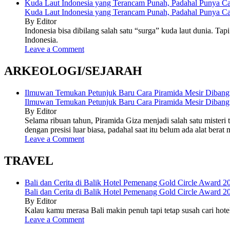
Kuda Laut Indonesia yang Terancam Punah, Padahal Punya C
Kuda Laut Indonesia yang Terancam Punah, Padahal Punya C
By Editor
Indonesia bisa dibilang salah satu “surga” kuda laut dunia. Ta
Indonesia.
Leave a Comment
ARKEOLOGI/SEJARAH
Ilmuwan Temukan Petunjuk Baru Cara Piramida Mesir Diban
Ilmuwan Temukan Petunjuk Baru Cara Piramida Mesir Diban
By Editor
Selama ribuan tahun, Piramida Giza menjadi salah satu mist
dengan presisi luar biasa, padahal saat itu belum ada alat ber
Leave a Comment
TRAVEL
Bali dan Cerita di Balik Hotel Pemenang Gold Circle Award 2
Bali dan Cerita di Balik Hotel Pemenang Gold Circle Award 2
By Editor
Kalau kamu merasa Bali makin penuh tapi tetap susah cari hotel
Leave a Comment