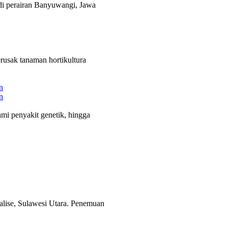
 di perairan Banyuwangi, Jawa
rusak tanaman hortikultura
n
n
i penyakit genetik, hingga
alise, Sulawesi Utara. Penemuan