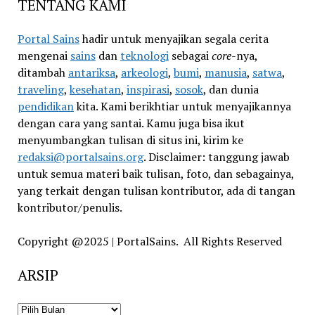
TENTANG KAMI
Portal Sains
hadir untuk menyajikan segala cerita
mengenai
sains
dan
teknologi
sebagai
core
-nya,
ditambah
antariksa
,
arkeologi
,
bumi
,
manusia
,
satwa
,
traveling
,
kesehatan
,
inspirasi
,
sosok
, dan dunia
pendidikan
kita. Kami berikhtiar untuk menyajikannya
dengan cara yang santai. Kamu juga bisa ikut
menyumbangkan tulisan di situs ini, kirim ke
redaksi@portalsains.org
. Disclaimer: tanggung jawab
untuk semua materi baik tulisan, foto, dan sebagainya,
yang terkait dengan tulisan kontributor, ada di tangan
kontributor/penulis.
Copyright @2025 | PortalSains. All Rights Reserved
ARSIP
ARSIP