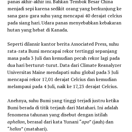
panas akhir-akhir ini. Bahkan Tembok Besar China
menjadi sepi karena sedikit orang yang berkunjung ke
sana gara-gara suhu yang mencapai 40 derajat celcius
pada siang hari. Udara panas menyebabkan kebakaran
hutan yang hebat di Kanada.
Seperti dilansir kantor berita Associated Press, suhu
rata-rata Bumi mencapai rekor tertinggi sepanjang
masa pada 3 Juli dan kemudian pecah rekor lagi pada
dua hari berturut-turut. Data dari Climate Reanalyzer
Universitas Maine mendapati suhu global pada 3 Juli
mencapai rekor 17,01 derajat Celcius dan kemudian
melampaui pada 4 Juli, naik ke 17,23 derajat Celcius.
Anehnya, suhu Bumi yang tinggi terjadi justru ketika
Bumi berada di titik terjauh dari Matahari. Ini adalah
fenomena tahunan yang disebut dengan istilah
aphelion
, berasal dari kata Yunani “
apo
” (jauh) dan
“
helios
” (matahari).