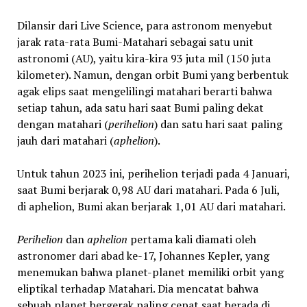
Dilansir dari Live Science, para astronom menyebut
jarak rata-rata Bumi-Matahari sebagai satu unit
astronomi (AU), yaitu kira-kira 93 juta mil (150 juta
kilometer). Namun, dengan orbit Bumi yang berbentuk
agak elips saat mengelilingi matahari berarti bahwa
setiap tahun, ada satu hari saat Bumi paling dekat
dengan matahari (
perihelion
) dan satu hari saat paling
jauh dari matahari (
aphelion
).
Untuk tahun 2023 ini, perihelion terjadi pada 4 Januari,
saat Bumi berjarak 0,98 AU dari matahari. Pada 6 Juli,
di aphelion, Bumi akan berjarak 1,01 AU dari matahari.
Perihelion
dan
aphelion
pertama kali diamati oleh
astronomer dari abad ke-17, Johannes Kepler, yang
menemukan bahwa planet-planet memiliki orbit yang
eliptikal terhadap Matahari. Dia mencatat bahwa
sebuah planet bergerak paling cepat saat berada di