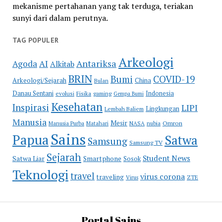
mekanisme pertahanan yang tak terduga, teriakan
sunyi dari dalam perutnya.
TAG POPULER
Arkeologi
Antariksa
Agoda
AI
Alkitab
BRIN
COVID-19
Bumi
Arkeologi/Sejarah
China
Bulan
Danau Sentani
Indonesia
evolusi
Fisika
gaming
Gempa Bumi
Kesehatan
Inspirasi
LIPI
Lingkungan
Lembah Baliem
Manusia
Mesir
Omron
Manusia Purba
Matahari
NASA
nubia
Sains
Papua
Satwa
Samsung
Samsung TV
Sejarah
Student News
Satwa Liar
Smartphone
Sosok
Teknologi
travel
virus corona
traveling
Virus
ZTE
Portal Sains