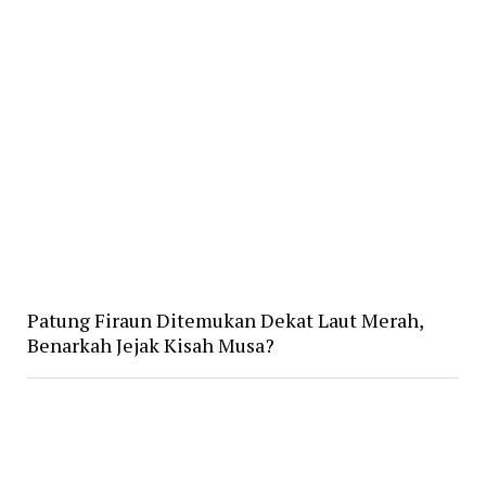
Patung Firaun Ditemukan Dekat Laut Merah,
Benarkah Jejak Kisah Musa?