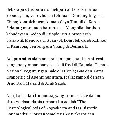
Beberapa situs baru itu meliputi antara lain situs
kebudayaan, yaitu: hutan teh tua di Gunung Jingmai,
China; komplek pemakaman Gaya Tumuli di Korea
Selatan; monumen batu rusa di Mongolia; lanskap
kebudayaan Gedeo di Etiopia; situs prasejarah
Talayotik Menorca di Spanyol; komplek candi Koh Ker
di Kamboja; benteng era Viking di Denmark.
Adapun situs alam antara lain: garis pantai Anticosti
yang menyimpan banyak sekali fosil di Kanada; Taman
Nasional Pegunungan Bale di Etiopia; Gua dan Karst
Evaporitic di Apennines utara, Italia; sampai dengan
Uruq Bani Ma’arid di Arab Saudi.
Nah, kalau dari Indonesia, yang termasuk ke dalam
situs warisan dunia terbaru itu adalah “The
Cosmological Axis of Yogyakarta and Its Historic
Landmarks” (Poros Kosmologis Yogyakarta dan