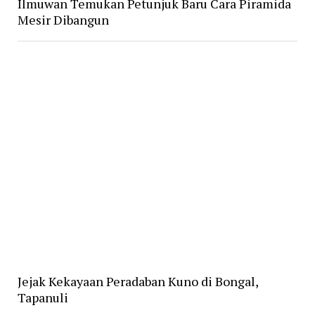
Ilmuwan Temukan Petunjuk Baru Cara Piramida
Mesir Dibangun
Jejak Kekayaan Peradaban Kuno di Bongal,
Tapanuli