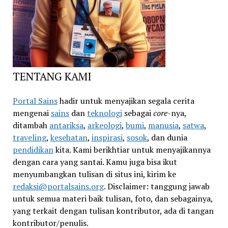
TENTANG KAMI
Portal Sains
hadir untuk menyajikan segala cerita
mengenai
sains
dan
teknologi
sebagai
core
-nya,
ditambah
antariksa
,
arkeologi
,
bumi
,
manusia
,
satwa
,
traveling
,
kesehatan
,
inspirasi
,
sosok
, dan dunia
pendidikan
kita. Kami berikhtiar untuk menyajikannya
dengan cara yang santai. Kamu juga bisa ikut
menyumbangkan tulisan di situs ini, kirim ke
redaksi@portalsains.org
. Disclaimer: tanggung jawab
untuk semua materi baik tulisan, foto, dan sebagainya,
yang terkait dengan tulisan kontributor, ada di tangan
kontributor/penulis.