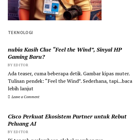
TEKNOLOGI
nubia Kasih Clue “Feel the Wind”, Sinyal HP
Gaming Baru?
BY EDITOR
Ada teaser, cuma beberapa detik. Gambar kipas muter.
Tulisan pendek: “Feel the Wind”. Sederhana, tapi...baca
lebih lanjut
Leave a Comment
Cisco Perkuat Ekosistem Partner untuk Rebut
Peluang AI
BY EDITOR