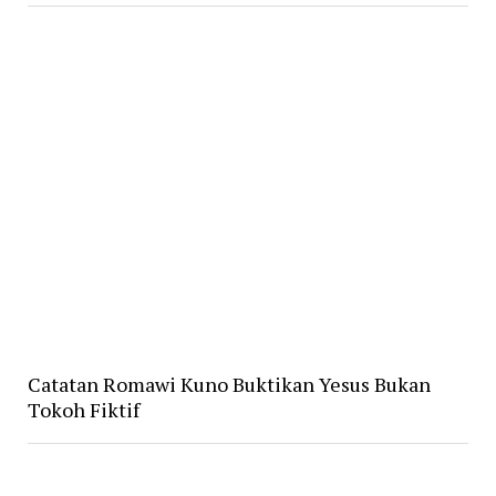
Catatan Romawi Kuno Buktikan Yesus Bukan
Tokoh Fiktif