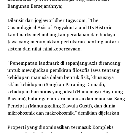
Bangunan Bersejarahnya).
Dilansir dari jogjaworldheritage.com, “The
Cosmological Axis of Yogyakarta and Its Historic
Landmarks melambangkan peradaban dan budaya
Jawa yang menunjukkan pertukaran penting antara
sistem dan nilai-nilai kepercayaan.
“Penempatan landmark di sepanjang Axis dirancang
untuk mewujudkan pemikiran filosofis Jawa tentang
kehidupan manusia dalam bentuk fisik, khususnya
siklus kehidupan (Sangkan Paraning Dumadi),
kehidupan harmonis yang ideal (Hamemayu Hayuning
Bawana), hubungan antara manusia dan manusia. Sang
Pencipta (Manunggaling Kawula Gusti), dan dunia
mikrokosmik dan makrokosmik,” demikian dijelaskan.
Properti yang dinominasikan termasuk Kompleks