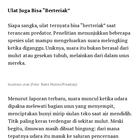
Ulat Juga Bisa “Berteriak”
Siapa sangka, ulat ternyata bisa “berteriak” saat
terancam predator. Penelitian menunjukkan beberapa
spesies ulat mampu mengeluarkan suara melengking
ketika diganggu. Uniknya, suara itu bukan berasal dari
mulut atau gesekan tubuh, melainkan dari dalam usus
mereka.
Ilustrasi ulat (Foto: Babs Müller/Pixabay)
Menurut laporan terbaru, suara muncul ketika udara
dipaksa melewati bagian usus yang menyempit,
menciptakan bunyi mirip siulan teko saat air mendidih.
Titik paling keras terdengar di sekitar mulut. Meski
begitu, ilmuwan masih dibuat bingung: dari mana
tepatnya udara itu masuk ke saluran pencernaan