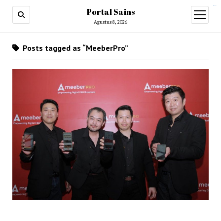
situs slot gacor
Portal Sains
open
menu
Agustus 8, 2026
Posts tagged as “MeeberPro”