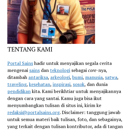
TENTANG KAMI
Portal Sains
hadir untuk menyajikan segala cerita
mengenai
sains
dan
teknologi
sebagai
core
-nya,
ditambah
antariksa
,
arkeologi
,
bumi
,
manusia
,
satwa
,
traveling
,
kesehatan
,
inspirasi
,
sosok
, dan dunia
pendidikan
kita. Kami berikhtiar untuk menyajikannya
dengan cara yang santai. Kamu juga bisa ikut
menyumbangkan tulisan di situs ini, kirim ke
redaksi@portalsains.org
. Disclaimer: tanggung jawab
untuk semua materi baik tulisan, foto, dan sebagainya,
yang terkait dengan tulisan kontributor, ada di tangan