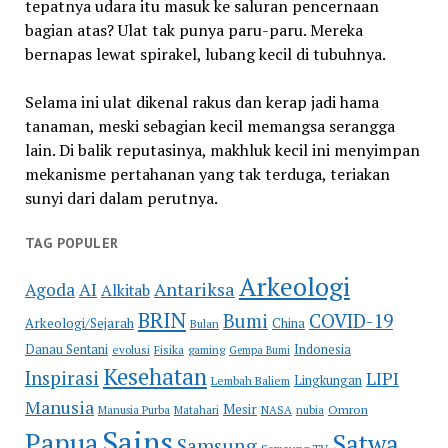
tepatnya udara itu masuk ke saluran pencernaan
bagian atas? Ulat tak punya paru-paru. Mereka
bernapas lewat spirakel, lubang kecil di tubuhnya.
Selama ini ulat dikenal rakus dan kerap jadi hama
tanaman, meski sebagian kecil memangsa serangga
lain. Di balik reputasinya, makhluk kecil ini menyimpan
mekanisme pertahanan yang tak terduga, teriakan
sunyi dari dalam perutnya.
TAG POPULER
Arkeologi
Antariksa
Agoda
AI
Alkitab
BRIN
COVID-19
Bumi
Arkeologi/Sejarah
China
Bulan
Danau Sentani
Indonesia
evolusi
Fisika
gaming
Gempa Bumi
Kesehatan
Inspirasi
LIPI
Lingkungan
Lembah Baliem
Manusia
Mesir
Omron
Manusia Purba
Matahari
NASA
nubia
Sains
Papua
Satwa
Samsung