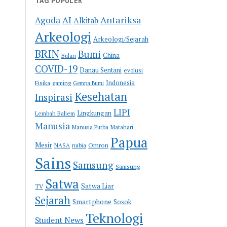
TAG POPULER
Antariksa
Agoda
AI
Alkitab
Arkeologi
Arkeologi/Sejarah
BRIN
Bumi
China
Bulan
COVID-19
Danau Sentani
evolusi
Indonesia
Fisika
gaming
Gempa Bumi
Kesehatan
Inspirasi
LIPI
Lingkungan
Lembah Baliem
Manusia
Manusia Purba
Matahari
Papua
Mesir
Omron
NASA
nubia
Sains
Samsung
Samsung
Satwa
Satwa Liar
TV
Sejarah
Smartphone
Sosok
Teknologi
Student News