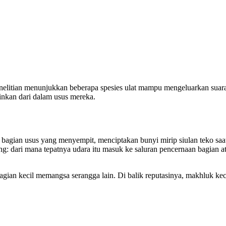
. Penelitian menunjukkan beberapa spesies ulat mampu mengeluarkan sua
ainkan dari dalam usus mereka.
bagian usus yang menyempit, menciptakan bunyi mirip siulan teko saat 
ng: dari mana tepatnya udara itu masuk ke saluran pencernaan bagian a
bagian kecil memangsa serangga lain. Di balik reputasinya, makhluk k