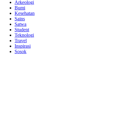
Arkeologi
Bumi
Kesehatan
Sains
Satwa
Student
Teknologi
Travel
Inspirasi
Sosok