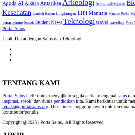
Arkeologi
BR
AI
Antariksa
Agoda
Alkitab
Arkeologi/Sejarah
Kesehatan
LIPI
Manusia
Lingkungan
Lembah Baliem
Manusia Purba
Ma
Teknologi
travel
Student News
Smartphone
Sosok
traveling
Virus
Portal Sains
Lebih Dekat dengan Sains dan Teknologi
TENTANG KAMI
Portal Sains
hadir untuk menyajikan segala cerita mengenai
sains
da
inspirasi
,
sosok
, dan dunia
pendidikan
kita. Kami berikhtiar untuk me
redaksi@portalsains.org
. Disclaimer: tanggung jawab untuk semua mate
kontributor/penulis.
Copyright @2025 | PortalSains. All Rights Reserved