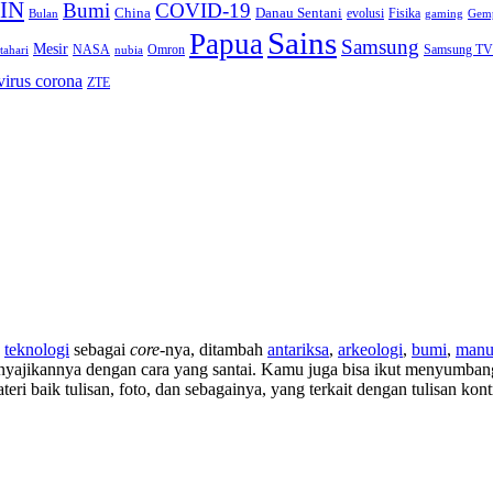
IN
Bumi
COVID-19
Danau Sentani
China
Fisika
Bulan
evolusi
gaming
Gem
Sains
Papua
Samsung
Mesir
Omron
Samsung TV
tahari
NASA
nubia
virus corona
ZTE
n
teknologi
sebagai
core
-nya, ditambah
antariksa
,
arkeologi
,
bumi
,
manu
nyajikannya dengan cara yang santai. Kamu juga bisa ikut menyumbangka
ri baik tulisan, foto, dan sebagainya, yang terkait dengan tulisan kontr