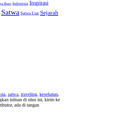
Inspirasi
Indonesia
pa Bumi
Satwa
Sejarah
Satwa Liar
sia
,
satwa
,
traveling
,
kesehatan
,
n tulisan di situs ini, kirim ke
ibutor, ada di tangan