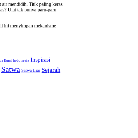
air mendidih. Titik paling keras
tas? Ulat tak punya paru-paru.
ecil ini menyimpan mekanisme
Inspirasi
Indonesia
pa Bumi
Satwa
Sejarah
Satwa Liar