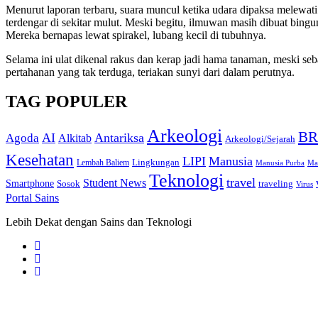
Menurut laporan terbaru, suara muncul ketika udara dipaksa melewati 
terdengar di sekitar mulut. Meski begitu, ilmuwan masih dibuat bingu
Mereka bernapas lewat spirakel, lubang kecil di tubuhnya.
Selama ini ulat dikenal rakus dan kerap jadi hama tanaman, meski se
pertahanan yang tak terduga, teriakan sunyi dari dalam perutnya.
TAG POPULER
Arkeologi
BR
AI
Antariksa
Agoda
Alkitab
Arkeologi/Sejarah
Kesehatan
LIPI
Manusia
Lingkungan
Lembah Baliem
Manusia Purba
Ma
Teknologi
travel
Student News
Smartphone
Sosok
traveling
Virus
Portal Sains
Lebih Dekat dengan Sains dan Teknologi