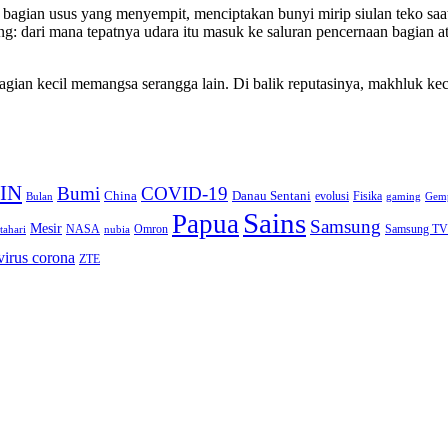
bagian usus yang menyempit, menciptakan bunyi mirip siulan teko saat 
ng: dari mana tepatnya udara itu masuk ke saluran pencernaan bagian a
bagian kecil memangsa serangga lain. Di balik reputasinya, makhluk k
IN
Bumi
COVID-19
Danau Sentani
China
Fisika
Bulan
evolusi
gaming
Gem
Sains
Papua
Samsung
Mesir
Omron
Samsung TV
tahari
NASA
nubia
virus corona
ZTE