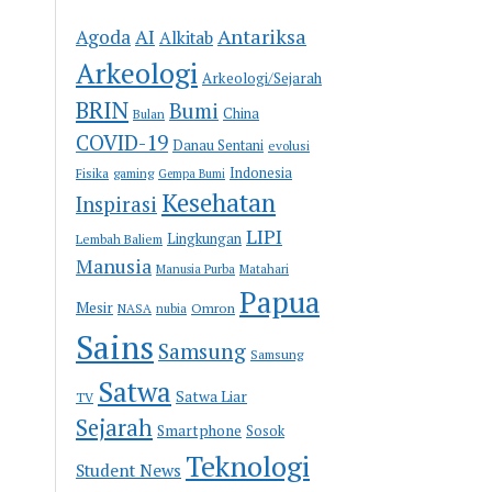
Antariksa
Agoda
AI
Alkitab
Arkeologi
Arkeologi/Sejarah
BRIN
Bumi
China
Bulan
COVID-19
Danau Sentani
evolusi
Indonesia
Fisika
gaming
Gempa Bumi
Kesehatan
Inspirasi
LIPI
Lingkungan
Lembah Baliem
Manusia
Manusia Purba
Matahari
Papua
Mesir
Omron
NASA
nubia
Sains
Samsung
Samsung
Satwa
Satwa Liar
TV
Sejarah
Smartphone
Sosok
Teknologi
Student News