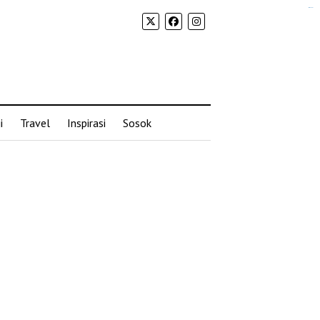
situs slot gacor
i
Travel
Inspirasi
Sosok