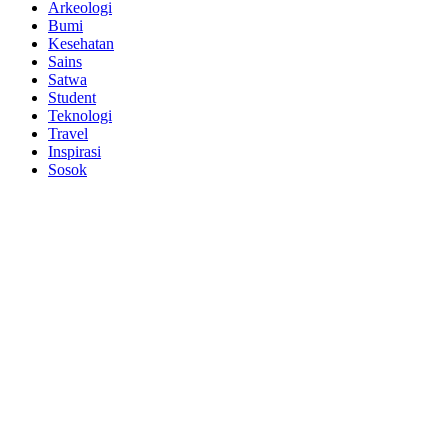
Arkeologi
Bumi
Kesehatan
Sains
Satwa
Student
Teknologi
Travel
Inspirasi
Sosok