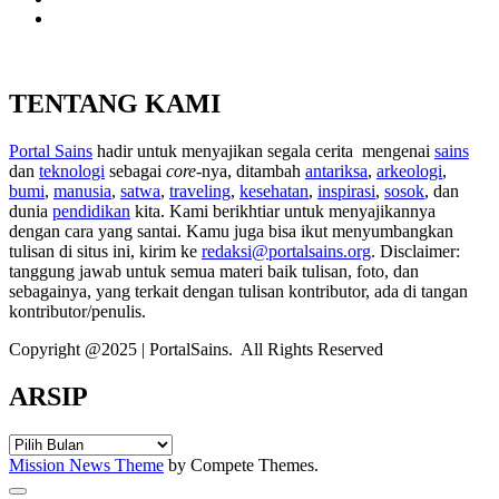
TENTANG KAMI
Portal Sains
hadir untuk menyajikan segala cerita mengenai
sains
dan
teknologi
sebagai
core
-nya, ditambah
antariksa
,
arkeologi
,
bumi
,
manusia
,
satwa
,
traveling
,
kesehatan
,
inspirasi
,
sosok
, dan
dunia
pendidikan
kita. Kami berikhtiar untuk menyajikannya
dengan cara yang santai. Kamu juga bisa ikut menyumbangkan
tulisan di situs ini, kirim ke
redaksi@portalsains.org
. Disclaimer:
tanggung jawab untuk semua materi baik tulisan, foto, dan
sebagainya, yang terkait dengan tulisan kontributor, ada di tangan
kontributor/penulis.
Copyright @2025 | PortalSains. All Rights Reserved
ARSIP
ARSIP
Mission News Theme
by Compete Themes.
Scroll