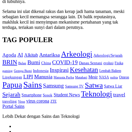
di tubuhnya.
Selama ini ulat dikenal rakus dan kerap jadi hama tanaman, meski
sebagian kecil memangsa serangga lain. Di balik reputasinya,
makhluk kecil ini menyimpan mekanisme pertahanan yang tak
terduga, teriakan sunyi dari dalam perutnya.
TAG POPULER
Arkeologi
AI
Antariksa
Agoda
Alkitab
Arkeologi/Sejarah
BRIN
Bumi
COVID-19
Danau Sentani
China
Fisika
Bulan
evolusi
Kesehatan
Inspirasi
Indonesia
gaming
Lembah Baliem
Gempa Bumi
LIPI
Manusia
Lingkungan
Mesir
Omron
Manusia Purba
Matahari
NASA
nubia
Sains
Papua
Satwa
Samsung
Satwa Liar
Samsung TV
Teknologi
Sejarah
travel
Student News
Smartphone
Sosok
virus corona
traveling
Virus
ZTE
Portal Sains
Lebih Dekat dengan Sains dan Teknologi