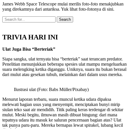
James Webb Space Telescope mulai merilis foto-foto menakjubkan
yang direkamnya dari antariksa. Yuk lihat foto-fotonya di sini.
TRIVIA HARI INI
Ulat Juga Bisa “Berteriak”
Siapa sangka, ulat ternyata bisa “berteriak” saat terancam predator.
Penelitian menunjukkan beberapa spesies ulat mampu mengeluarkan
suara melengking ketika diganggu. Uniknya, suara itu bukan berasal
dari mulut atau gesekan tubuh, melainkan dari dalam usus mereka.
Ilustrasi ulat (Foto: Babs Müller/Pixabay)
Menurut laporan terbaru, suara muncul ketika udara dipaksa
melewati bagian usus yang menyempit, menciptakan bunyi mirip
siulan teko saat air mendidih. Titik paling keras terdengar di sekitar
mulut. Meski begitu, ilmuwan masih dibuat bingung: dari mana
tepatnya udara itu masuk ke saluran pencernaan bagian atas? Ulat
tak punya paru-paru. Mereka bernapas lewat spirakel, lubang kecil