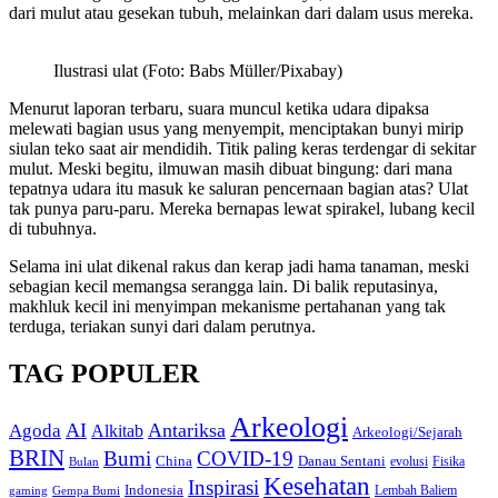
dari mulut atau gesekan tubuh, melainkan dari dalam usus mereka.
Ilustrasi ulat (Foto: Babs Müller/Pixabay)
Menurut laporan terbaru, suara muncul ketika udara dipaksa
melewati bagian usus yang menyempit, menciptakan bunyi mirip
siulan teko saat air mendidih. Titik paling keras terdengar di sekitar
mulut. Meski begitu, ilmuwan masih dibuat bingung: dari mana
tepatnya udara itu masuk ke saluran pencernaan bagian atas? Ulat
tak punya paru-paru. Mereka bernapas lewat spirakel, lubang kecil
di tubuhnya.
Selama ini ulat dikenal rakus dan kerap jadi hama tanaman, meski
sebagian kecil memangsa serangga lain. Di balik reputasinya,
makhluk kecil ini menyimpan mekanisme pertahanan yang tak
terduga, teriakan sunyi dari dalam perutnya.
TAG POPULER
Arkeologi
AI
Antariksa
Agoda
Alkitab
Arkeologi/Sejarah
BRIN
Bumi
COVID-19
Danau Sentani
China
Fisika
Bulan
evolusi
Kesehatan
Inspirasi
Indonesia
gaming
Lembah Baliem
Gempa Bumi