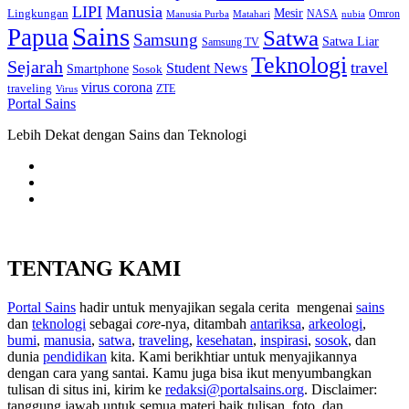
LIPI
Manusia
Lingkungan
Mesir
Omron
Manusia Purba
Matahari
NASA
nubia
Sains
Papua
Satwa
Samsung
Satwa Liar
Samsung TV
Teknologi
Sejarah
travel
Student News
Smartphone
Sosok
virus corona
traveling
Virus
ZTE
Portal Sains
Lebih Dekat dengan Sains dan Teknologi
TENTANG KAMI
Portal Sains
hadir untuk menyajikan segala cerita mengenai
sains
dan
teknologi
sebagai
core
-nya, ditambah
antariksa
,
arkeologi
,
bumi
,
manusia
,
satwa
,
traveling
,
kesehatan
,
inspirasi
,
sosok
, dan
dunia
pendidikan
kita. Kami berikhtiar untuk menyajikannya
dengan cara yang santai. Kamu juga bisa ikut menyumbangkan
tulisan di situs ini, kirim ke
redaksi@portalsains.org
. Disclaimer:
tanggung jawab untuk semua materi baik tulisan, foto, dan