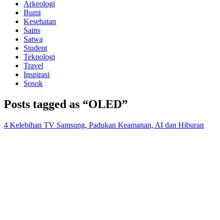
Arkeologi
Bumi
Kesehatan
Sains
Satwa
Student
Teknologi
Travel
Inspirasi
Sosok
Posts tagged as “OLED”
4 Kelebihan TV Samsung, Padukan Keamanan, AI dan Hiburan