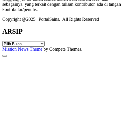
sebagainya, yang terkait dengan tulisan kontributor, ada di tangan
kontributor/penulis.
Copyright @2025 | PortalSains. All Rights Reserved
ARSIP
ARSIP
Mission News Theme
by Compete Themes.
Scroll
to
the
top