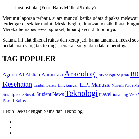
Ilustrasi ulat (Foto: Babs Müller/Pixabay)
Menurut laporan terbaru, suara muncul ketika udara dipaksa melewati 
terdengar di sekitar mulut. Meski begitu, ilmuwan masih dibuat bingu
Mereka bernapas lewat spirakel, lubang kecil di tubuhnya.
Selama ini ulat dikenal rakus dan kerap jadi hama tanaman, meski se
pertahanan yang tak terduga, teriakan sunyi dari dalam perutnya.
TAG POPULER
Arkeologi
BR
AI
Antariksa
Agoda
Alkitab
Arkeologi/Sejarah
Kesehatan
LIPI
Manusia
Lingkungan
Lembah Baliem
Manusia Purba
Ma
Teknologi
travel
Student News
Smartphone
Sosok
traveling
Virus
Portal Sains
Lebih Dekat dengan Sains dan Teknologi