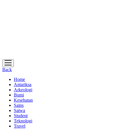
open
menu
Back
Home
Antariksa
Arkeologi
Bumi
Kesehatan
Sains
Satwa
Student
Teknologi
Travel