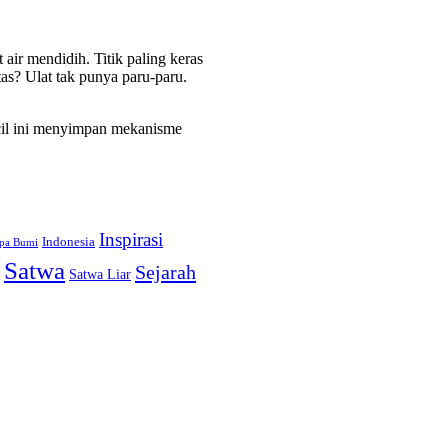
air mendidih. Titik paling keras
tas? Ulat tak punya paru-paru.
ecil ini menyimpan mekanisme
Inspirasi
Indonesia
pa Bumi
Satwa
Sejarah
Satwa Liar