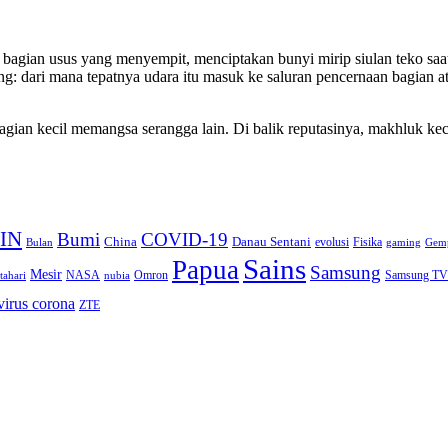
bagian usus yang menyempit, menciptakan bunyi mirip siulan teko saat 
ng: dari mana tepatnya udara itu masuk ke saluran pencernaan bagian a
bagian kecil memangsa serangga lain. Di balik reputasinya, makhluk k
IN
Bumi
COVID-19
Danau Sentani
China
Fisika
Bulan
evolusi
gaming
Gem
Sains
Papua
Samsung
Mesir
Omron
Samsung TV
tahari
NASA
nubia
virus corona
ZTE