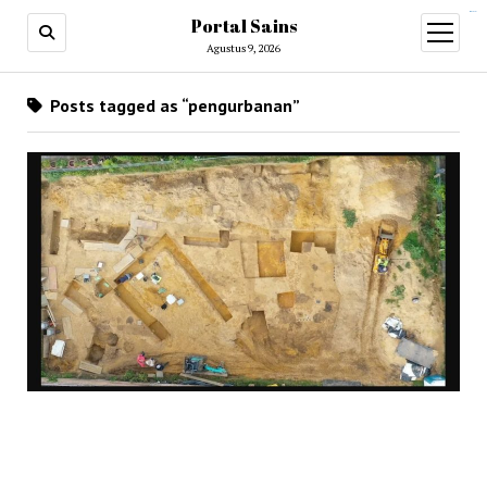
situs slot gacor
Portal Sains
open
menu
Agustus 9, 2026
Posts tagged as “pengurbanan”