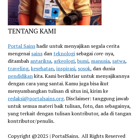
TENTANG KAMI
Portal Sains
hadir untuk menyajikan segala cerita
mengenai
sains
dan
teknologi
sebagai
core
-nya,
ditambah
antariksa
,
arkeologi
,
bumi
,
manusia
,
satwa
,
traveling
,
kesehatan
,
inspirasi
,
sosok
, dan dunia
pendidikan
kita. Kami berikhtiar untuk menyajikannya
dengan cara yang santai. Kamu juga bisa ikut
menyumbangkan tulisan di situs ini, kirim ke
redaksi@portalsains.org
. Disclaimer: tanggung jawab
untuk semua materi baik tulisan, foto, dan sebagainya,
yang terkait dengan tulisan kontributor, ada di tangan
kontributor/penulis.
Copyright @2025 | PortalSains. All Rights Reserved