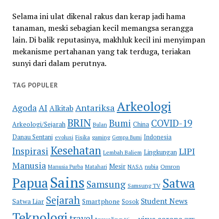
Selama ini ulat dikenal rakus dan kerap jadi hama
tanaman, meski sebagian kecil memangsa serangga
lain. Di balik reputasinya, makhluk kecil ini menyimpan
mekanisme pertahanan yang tak terduga, teriakan
sunyi dari dalam perutnya.
TAG POPULER
Arkeologi
Antariksa
Agoda
AI
Alkitab
BRIN
COVID-19
Bumi
Arkeologi/Sejarah
China
Bulan
Danau Sentani
Indonesia
evolusi
Fisika
gaming
Gempa Bumi
Kesehatan
Inspirasi
LIPI
Lingkungan
Lembah Baliem
Manusia
Mesir
Omron
Manusia Purba
Matahari
NASA
nubia
Sains
Papua
Satwa
Samsung
Samsung TV
Sejarah
Student News
Satwa Liar
Smartphone
Sosok
Teknologi
travel