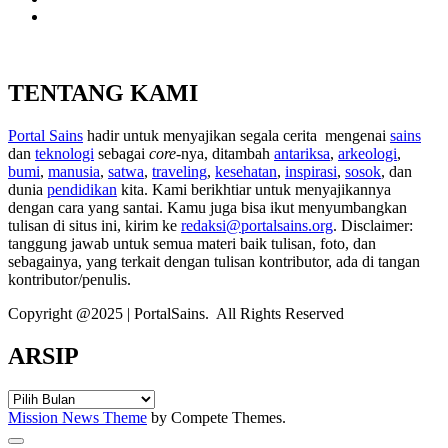
TENTANG KAMI
Portal Sains
hadir untuk menyajikan segala cerita mengenai
sains
dan
teknologi
sebagai
core
-nya, ditambah
antariksa
,
arkeologi
,
bumi
,
manusia
,
satwa
,
traveling
,
kesehatan
,
inspirasi
,
sosok
, dan
dunia
pendidikan
kita. Kami berikhtiar untuk menyajikannya
dengan cara yang santai. Kamu juga bisa ikut menyumbangkan
tulisan di situs ini, kirim ke
redaksi@portalsains.org
. Disclaimer:
tanggung jawab untuk semua materi baik tulisan, foto, dan
sebagainya, yang terkait dengan tulisan kontributor, ada di tangan
kontributor/penulis.
Copyright @2025 | PortalSains. All Rights Reserved
ARSIP
ARSIP
Mission News Theme
by Compete Themes.
Scroll