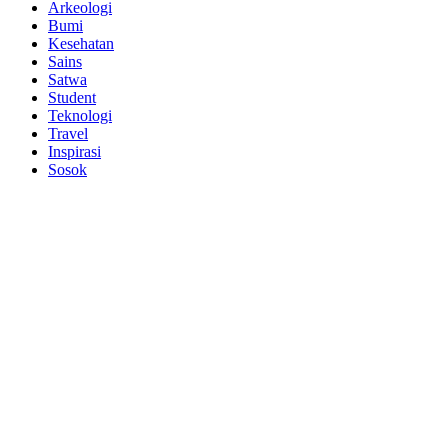
Arkeologi
Bumi
Kesehatan
Sains
Satwa
Student
Teknologi
Travel
Inspirasi
Sosok