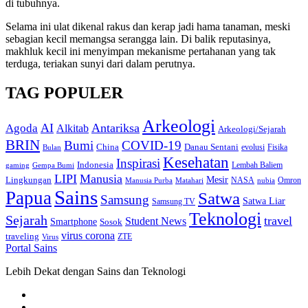
di tubuhnya.
Selama ini ulat dikenal rakus dan kerap jadi hama tanaman, meski
sebagian kecil memangsa serangga lain. Di balik reputasinya,
makhluk kecil ini menyimpan mekanisme pertahanan yang tak
terduga, teriakan sunyi dari dalam perutnya.
TAG POPULER
Arkeologi
AI
Antariksa
Agoda
Alkitab
Arkeologi/Sejarah
BRIN
Bumi
COVID-19
Danau Sentani
China
Fisika
Bulan
evolusi
Kesehatan
Inspirasi
Indonesia
gaming
Lembah Baliem
Gempa Bumi
LIPI
Manusia
Lingkungan
Mesir
Omron
Manusia Purba
Matahari
NASA
nubia
Sains
Papua
Satwa
Samsung
Satwa Liar
Samsung TV
Teknologi
Sejarah
travel
Student News
Smartphone
Sosok
virus corona
traveling
Virus
ZTE
Portal Sains
Lebih Dekat dengan Sains dan Teknologi