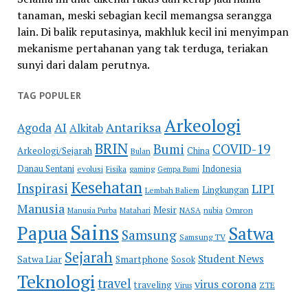
tanaman, meski sebagian kecil memangsa serangga
lain. Di balik reputasinya, makhluk kecil ini menyimpan
mekanisme pertahanan yang tak terduga, teriakan
sunyi dari dalam perutnya.
TAG POPULER
Arkeologi
Antariksa
Agoda
AI
Alkitab
BRIN
COVID-19
Bumi
Arkeologi/Sejarah
China
Bulan
Danau Sentani
Indonesia
evolusi
Fisika
gaming
Gempa Bumi
Kesehatan
Inspirasi
LIPI
Lingkungan
Lembah Baliem
Manusia
Mesir
Omron
Manusia Purba
Matahari
NASA
nubia
Sains
Papua
Satwa
Samsung
Samsung TV
Sejarah
Student News
Satwa Liar
Smartphone
Sosok
Teknologi
travel
virus corona
traveling
Virus
ZTE