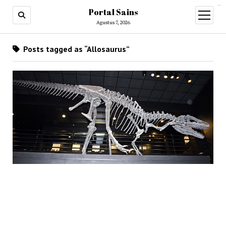
situs slot gacor
Portal Sains
open
menu
Agustus 7, 2026
Posts tagged as “Allosaurus”