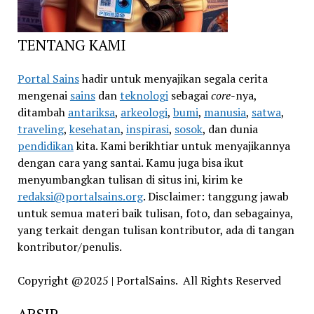
TENTANG KAMI
Portal Sains
hadir untuk menyajikan segala cerita
mengenai
sains
dan
teknologi
sebagai
core
-nya,
ditambah
antariksa
,
arkeologi
,
bumi
,
manusia
,
satwa
,
traveling
,
kesehatan
,
inspirasi
,
sosok
, dan dunia
pendidikan
kita. Kami berikhtiar untuk menyajikannya
dengan cara yang santai. Kamu juga bisa ikut
menyumbangkan tulisan di situs ini, kirim ke
redaksi@portalsains.org
. Disclaimer: tanggung jawab
untuk semua materi baik tulisan, foto, dan sebagainya,
yang terkait dengan tulisan kontributor, ada di tangan
kontributor/penulis.
Copyright @2025 | PortalSains. All Rights Reserved