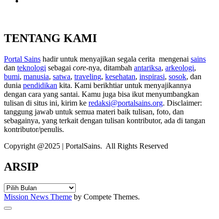
TENTANG KAMI
Portal Sains
hadir untuk menyajikan segala cerita mengenai
sains
dan
teknologi
sebagai
core
-nya, ditambah
antariksa
,
arkeologi
,
bumi
,
manusia
,
satwa
,
traveling
,
kesehatan
,
inspirasi
,
sosok
, dan
dunia
pendidikan
kita. Kami berikhtiar untuk menyajikannya
dengan cara yang santai. Kamu juga bisa ikut menyumbangkan
tulisan di situs ini, kirim ke
redaksi@portalsains.org
. Disclaimer:
tanggung jawab untuk semua materi baik tulisan, foto, dan
sebagainya, yang terkait dengan tulisan kontributor, ada di tangan
kontributor/penulis.
Copyright @2025 | PortalSains. All Rights Reserved
ARSIP
ARSIP
Mission News Theme
by Compete Themes.
Scroll
to