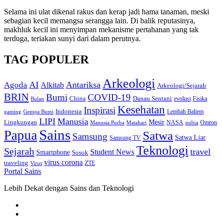
Selama ini ulat dikenal rakus dan kerap jadi hama tanaman, meski
sebagian kecil memangsa serangga lain. Di balik reputasinya,
makhluk kecil ini menyimpan mekanisme pertahanan yang tak
terduga, teriakan sunyi dari dalam perutnya.
TAG POPULER
Arkeologi
AI
Antariksa
Agoda
Alkitab
Arkeologi/Sejarah
BRIN
Bumi
COVID-19
Danau Sentani
China
Fisika
Bulan
evolusi
Kesehatan
Inspirasi
Indonesia
gaming
Lembah Baliem
Gempa Bumi
LIPI
Manusia
Lingkungan
Mesir
Omron
Manusia Purba
Matahari
NASA
nubia
Sains
Papua
Satwa
Samsung
Satwa Liar
Samsung TV
Teknologi
Sejarah
travel
Student News
Smartphone
Sosok
virus corona
traveling
Virus
ZTE
Portal Sains
Lebih Dekat dengan Sains dan Teknologi