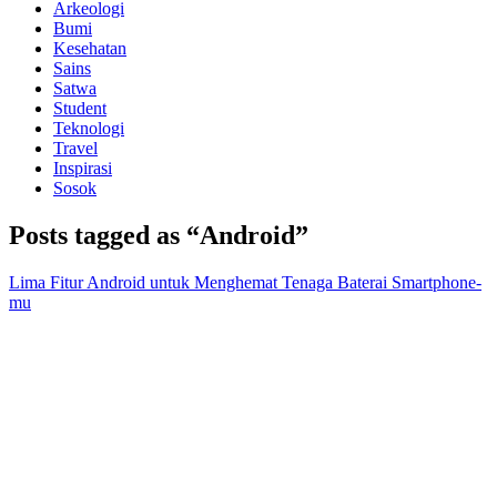
Arkeologi
Bumi
Kesehatan
Sains
Satwa
Student
Teknologi
Travel
Inspirasi
Sosok
Posts tagged as “Android”
Lima Fitur Android untuk Menghemat Tenaga Baterai Smartphone-
mu