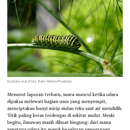
Ilustrasi ulat (Foto: Babs Müller/Pixabay)
Menurut laporan terbaru, suara muncul ketika udara
dipaksa melewati bagian usus yang menyempit,
menciptakan bunyi mirip siulan teko saat air mendidih.
Titik paling keras terdengar di sekitar mulut. Meski
begitu, ilmuwan masih dibuat bingung: dari mana
tepatnya udara itu masuk ke saluran pencernaan