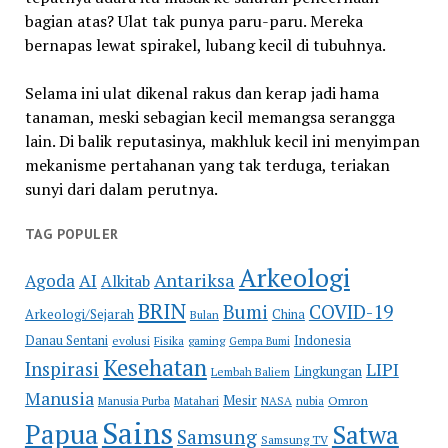
bagian atas? Ulat tak punya paru-paru. Mereka
bernapas lewat spirakel, lubang kecil di tubuhnya.
Selama ini ulat dikenal rakus dan kerap jadi hama
tanaman, meski sebagian kecil memangsa serangga
lain. Di balik reputasinya, makhluk kecil ini menyimpan
mekanisme pertahanan yang tak terduga, teriakan
sunyi dari dalam perutnya.
TAG POPULER
Arkeologi
Antariksa
Agoda
AI
Alkitab
BRIN
COVID-19
Bumi
Arkeologi/Sejarah
China
Bulan
Danau Sentani
Indonesia
evolusi
Fisika
gaming
Gempa Bumi
Kesehatan
Inspirasi
LIPI
Lingkungan
Lembah Baliem
Manusia
Mesir
Omron
Manusia Purba
Matahari
NASA
nubia
Sains
Papua
Satwa
Samsung
Samsung TV