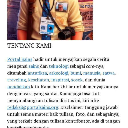
TENTANG KAMI
Portal Sains
hadir untuk menyajikan segala cerita
mengenai
sains
dan
teknologi
sebagai
core
-nya,
ditambah
antariksa
,
arkeologi
,
bumi
,
manusia
,
satwa
,
traveling
,
kesehatan
,
inspirasi
,
sosok
, dan dunia
pendidikan
kita. Kami berikhtiar untuk menyajikannya
dengan cara yang santai. Kamu juga bisa ikut
menyumbangkan tulisan di situs ini, kirim ke
redaksi@portalsains.org
. Disclaimer: tanggung jawab
untuk semua materi baik tulisan, foto, dan sebagainya,
yang terkait dengan tulisan kontributor, ada di tangan
kontributor/penulis.