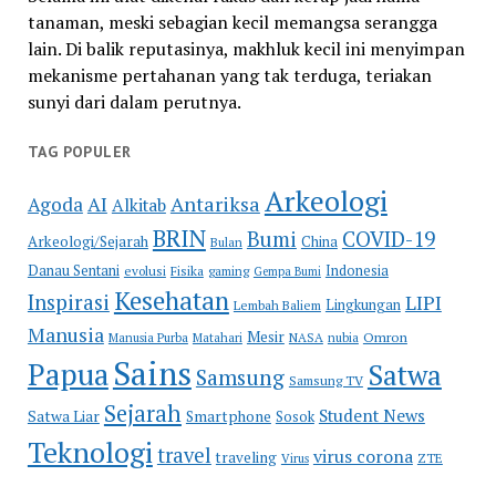
tanaman, meski sebagian kecil memangsa serangga
lain. Di balik reputasinya, makhluk kecil ini menyimpan
mekanisme pertahanan yang tak terduga, teriakan
sunyi dari dalam perutnya.
TAG POPULER
Arkeologi
Antariksa
Agoda
AI
Alkitab
BRIN
COVID-19
Bumi
Arkeologi/Sejarah
China
Bulan
Danau Sentani
Indonesia
evolusi
Fisika
gaming
Gempa Bumi
Kesehatan
Inspirasi
LIPI
Lingkungan
Lembah Baliem
Manusia
Mesir
Omron
Manusia Purba
Matahari
NASA
nubia
Sains
Papua
Satwa
Samsung
Samsung TV
Sejarah
Student News
Satwa Liar
Smartphone
Sosok
Teknologi
travel
virus corona
traveling
Virus
ZTE