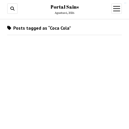
situs slot gacor
Portal Sains
open
menu
Agustus 6, 2026
Posts tagged as “Coca Cola”