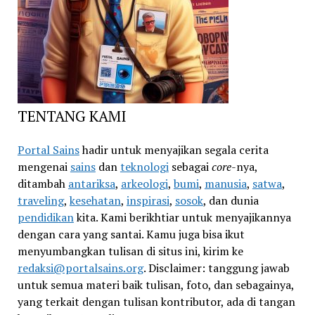
TENTANG KAMI
Portal Sains
hadir untuk menyajikan segala cerita
mengenai
sains
dan
teknologi
sebagai
core
-nya,
ditambah
antariksa
,
arkeologi
,
bumi
,
manusia
,
satwa
,
traveling
,
kesehatan
,
inspirasi
,
sosok
, dan dunia
pendidikan
kita. Kami berikhtiar untuk menyajikannya
dengan cara yang santai. Kamu juga bisa ikut
menyumbangkan tulisan di situs ini, kirim ke
redaksi@portalsains.org
. Disclaimer: tanggung jawab
untuk semua materi baik tulisan, foto, dan sebagainya,
yang terkait dengan tulisan kontributor, ada di tangan