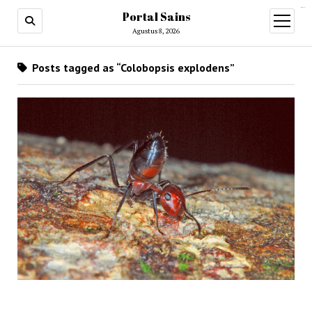
situs slot gacor
Portal Sains
open
menu
Agustus 8, 2026
Posts tagged as “Colobopsis explodens”