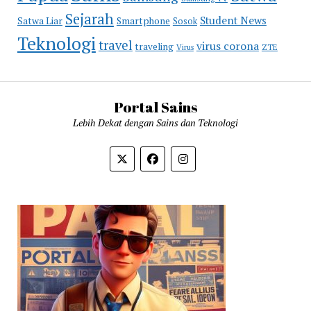
Sejarah
Student News
Satwa Liar
Smartphone
Sosok
Teknologi
travel
virus corona
traveling
Virus
ZTE
Portal Sains
Lebih Dekat dengan Sains dan Teknologi