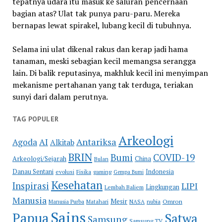
tepatnya udara itu masuk ke saluran pencernaan
bagian atas? Ulat tak punya paru-paru. Mereka
bernapas lewat spirakel, lubang kecil di tubuhnya.
Selama ini ulat dikenal rakus dan kerap jadi hama
tanaman, meski sebagian kecil memangsa serangga
lain. Di balik reputasinya, makhluk kecil ini menyimpan
mekanisme pertahanan yang tak terduga, teriakan
sunyi dari dalam perutnya.
TAG POPULER
Arkeologi
Antariksa
Agoda
AI
Alkitab
BRIN
COVID-19
Bumi
Arkeologi/Sejarah
China
Bulan
Danau Sentani
Indonesia
evolusi
Fisika
gaming
Gempa Bumi
Kesehatan
Inspirasi
LIPI
Lingkungan
Lembah Baliem
Manusia
Mesir
Omron
Manusia Purba
Matahari
NASA
nubia
Sains
Papua
Satwa
Samsung
Samsung TV