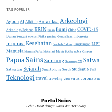
TAG POPULER
Arkeologi
Antariksa
Agoda
AI
Alkitab
BRIN
COVID-19
Bumi
Arkeologi/Sejarah
China
Bulan
Danau Sentani
Indonesia
evolusi
Fisika
gaming
Gempa Bumi
Kesehatan
Inspirasi
LIPI
Lingkungan
Lembah Baliem
Manusia
Mesir
Omron
Manusia Purba
Matahari
NASA
nubia
Sains
Papua
Satwa
Samsung
Samsung TV
Sejarah
Student News
Satwa Liar
Smartphone
Sosok
Teknologi
travel
virus corona
traveling
Virus
ZTE
Portal Sains
Lebih Dekat dengan Sains dan Teknologi