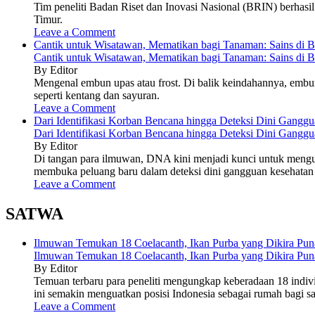
Tim peneliti Badan Riset dan Inovasi Nasional (BRIN) berhasi
Timur.
Leave a Comment
Cantik untuk Wisatawan, Mematikan bagi Tanaman: Sains di 
Cantik untuk Wisatawan, Mematikan bagi Tanaman: Sains di 
By Editor
Mengenal embun upas atau frost. Di balik keindahannya, embun
seperti kentang dan sayuran.
Leave a Comment
Dari Identifikasi Korban Bencana hingga Deteksi Dini Gan
Dari Identifikasi Korban Bencana hingga Deteksi Dini Gan
By Editor
Di tangan para ilmuwan, DNA kini menjadi kunci untuk mengu
membuka peluang baru dalam deteksi dini gangguan kesehatan
Leave a Comment
SATWA
Ilmuwan Temukan 18 Coelacanth, Ikan Purba yang Dikira Pun
Ilmuwan Temukan 18 Coelacanth, Ikan Purba yang Dikira Pun
By Editor
Temuan terbaru para peneliti mengungkap keberadaan 18 indivi
ini semakin menguatkan posisi Indonesia sebagai rumah bagi sala
Leave a Comment