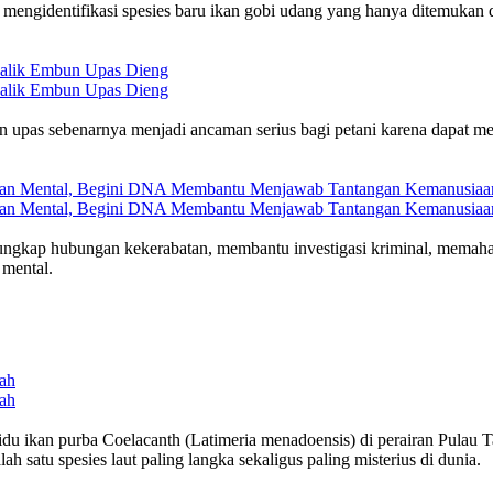
l mengidentifikasi spesies baru ikan gobi udang yang hanya ditemukan
Balik Embun Upas Dieng
Balik Embun Upas Dieng
 upas sebenarnya menjadi ancaman serius bagi petani karena dapat me
gguan Mental, Begini DNA Membantu Menjawab Tantangan Kemanusiaa
gguan Mental, Begini DNA Membantu Menjawab Tantangan Kemanusiaa
ngkap hubungan kekerabatan, membantu investigasi kriminal, memaham
 mental.
ah
ah
du ikan purba Coelacanth (Latimeria menadoensis) di perairan Pulau T
h satu spesies laut paling langka sekaligus paling misterius di dunia.