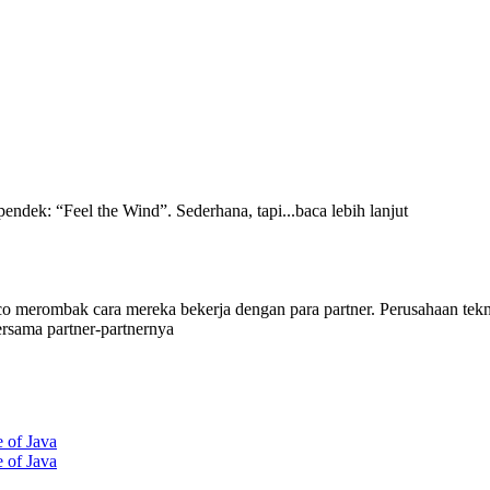
endek: “Feel the Wind”. Sederhana, tapi...baca lebih lanjut
co merombak cara mereka bekerja dengan para partner. Perusahaan tek
ersama partner-partnernya
 of Java
 of Java