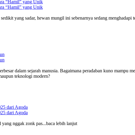
ara “Hamil” yang Unik
ara “Hamil” yang Unik
pi sedikit yang sadar, hewan mungil ini sebenarnya sedang menghadapi t
gun
gun
eri terbesar dalam sejarah manusia. Bagaimana peradaban kuno mampu 
at maupun teknologi modern?
025 dari Agoda
025 dari Agoda
 yang nggak zonk pas...baca lebih lanjut