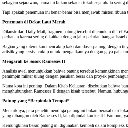
sebagian sejarawan, nama ini bukan sekadar tokoh sejarah. Ia sering
Tapi apakah penemuan ini benar-benar bisa menjawab misteri ribuan t
Penemuan di Dekat Laut Merah
Dilansir dari Daily Mail, fragmen patung tersebut ditemukan di Tel Fa
perhatian karena sering dikaitkan dengan jalur pelarian bangsa Israel 
Bagian yang ditemukan mencakup kaki dan dasar patung, dengan tingg
artistik yang tersisa cukup untuk mengaitkannya dengan gaya pahata
Mengarah ke Sosok Ramesses II
Analisis awal menunjukkan bahwa patung tersebut kemungkinan men
pemimpin militer ulung dengan pasukan besar dan proyek pembangun
Nama kota ini penting. Dalam Kitab Keluaran, disebutkan bahwa bang
menghubungkan Ramesses II dengan kisah tersebut. Namun, hubungan in
Patung yang “Berpindah Tempat”
Menariknya, para peneliti menduga patung ini bukan berasal dari lo
yang dibangun oleh Ramesses II, lalu dipindahkan ke Tel Faraoun, y
Kemungkinan besar, patung ini digunakan kembali dalam kompleks kuil