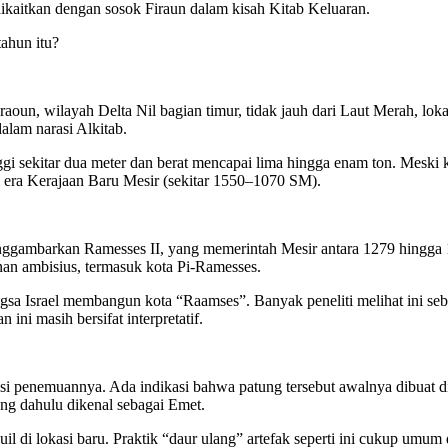
 dikaitkan dengan sosok Firaun dalam kisah Kitab Keluaran.
ahun itu?
raoun, wilayah Delta Nil bagian timur, tidak jauh dari Laut Merah, lok
dalam narasi Alkitab.
i sekitar dua meter dan berat mencapai lima hingga enam ton. Meski k
n era Kerajaan Baru Mesir (sekitar 1550–1070 SM).
ggambarkan Ramesses II, yang memerintah Mesir antara 1279 hingga 1
an ambisius, termasuk kota Pi-Ramesses.
sa Israel membangun kota “Raamses”. Banyak peneliti melihat ini seb
i masih bersifat interpretatif.
kasi penemuannya. Ada indikasi bahwa patung tersebut awalnya dibuat 
ang dahulu dikenal sebagai Emet.
 di lokasi baru. Praktik “daur ulang” artefak seperti ini cukup umum