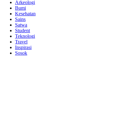
Arkeologi
Bumi
Kesehatan
Sains
Satwa
Student
Teknologi
Travel
Inspirasi
Sosok