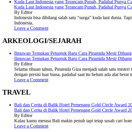
Kuda Laut Indonesia yang Terancam Punah, Padahal Punya C
Kuda Laut Indonesia yang Terancam Punah, Padahal Punya C
By Editor
Indonesia bisa dibilang salah satu “surga” kuda laut dunia. Ta
Indonesia.
Leave a Comment
ARKEOLOGI/SEJARAH
Ilmuwan Temukan Petunjuk Baru Cara Piramida Mesir Diban
Ilmuwan Temukan Petunjuk Baru Cara Piramida Mesir Diban
By Editor
Selama ribuan tahun, Piramida Giza menjadi salah satu mist
dengan presisi luar biasa, padahal saat itu belum ada alat ber
Leave a Comment
TRAVEL
Bali dan Cerita di Balik Hotel Pemenang Gold Circle Award 2
Bali dan Cerita di Balik Hotel Pemenang Gold Circle Award 2
By Editor
Kalau kamu merasa Bali makin penuh tapi tetap susah cari hotel
Leave a Comment