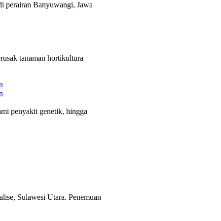
 di perairan Banyuwangi, Jawa
rusak tanaman hortikultura
n
n
i penyakit genetik, hingga
alise, Sulawesi Utara. Penemuan