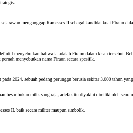
rategis.
yak sejarawan menganggap Ramesses II sebagai kandidat kuat Firaun da
definitif menyebutkan bahwa ia adalah Firaun dalam kisah tersebut. Be
dak pernah menyebutkan nama Firaun secara spesifik.
n pada 2024, sebuah pedang perunggu berusia sekitar 3.000 tahun yan
besar bukan milik sang raja, artefak itu diyakini dimiliki oleh seora
es II, baik secara militer maupun simbolik.