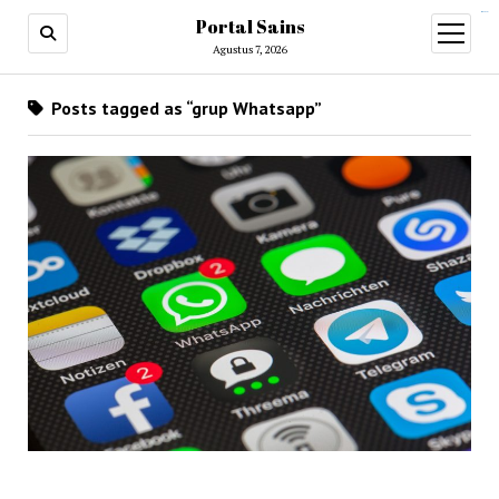
situs slot gacor
Portal Sains
open
menu
Agustus 7, 2026
Posts tagged as “grup Whatsapp”