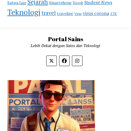
Sejarah
Student News
Satwa Liar
Smartphone
Sosok
Teknologi
travel
virus corona
traveling
Virus
ZTE
Portal Sains
Lebih Dekat dengan Sains dan Teknologi