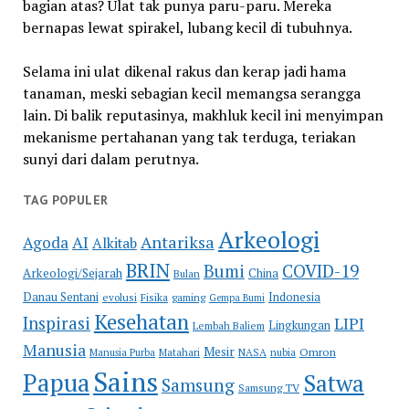
bagian atas? Ulat tak punya paru-paru. Mereka
bernapas lewat spirakel, lubang kecil di tubuhnya.
Selama ini ulat dikenal rakus dan kerap jadi hama
tanaman, meski sebagian kecil memangsa serangga
lain. Di balik reputasinya, makhluk kecil ini menyimpan
mekanisme pertahanan yang tak terduga, teriakan
sunyi dari dalam perutnya.
TAG POPULER
Arkeologi
Antariksa
Agoda
AI
Alkitab
BRIN
COVID-19
Bumi
Arkeologi/Sejarah
China
Bulan
Danau Sentani
Indonesia
evolusi
Fisika
gaming
Gempa Bumi
Kesehatan
Inspirasi
LIPI
Lingkungan
Lembah Baliem
Manusia
Mesir
Omron
Manusia Purba
Matahari
NASA
nubia
Sains
Papua
Satwa
Samsung
Samsung TV