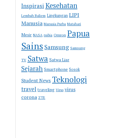
Kesehatan
Inspirasi
LIPI
Lingkungan
Lembah Baliem
Manusia
Manusia Purba
Matahari
Papua
Mesir
Omron
NASA
nubia
Sains
Samsung
Samsung
Satwa
Satwa Liar
TV
Sejarah
Smartphone
Sosok
Teknologi
Student News
travel
virus
traveling
Virus
corona
ZTE