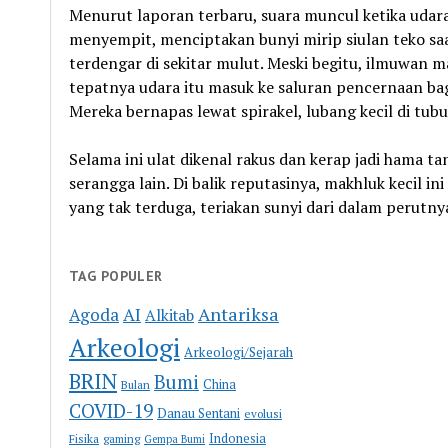
Menurut laporan terbaru, suara muncul ketika udar
menyempit, menciptakan bunyi mirip siulan teko saat
terdengar di sekitar mulut. Meski begitu, ilmuwan m
tepatnya udara itu masuk ke saluran pencernaan bag
Mereka bernapas lewat spirakel, lubang kecil di tub
Selama ini ulat dikenal rakus dan kerap jadi hama 
serangga lain. Di balik reputasinya, makhluk kecil
yang tak terduga, teriakan sunyi dari dalam perutny
TAG POPULER
Antariksa
Agoda
AI
Alkitab
Arkeologi
Arkeologi/Sejarah
BRIN
Bumi
China
Bulan
COVID-19
Danau Sentani
evolusi
Indonesia
Fisika
gaming
Gempa Bumi