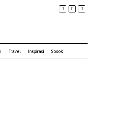
situs slot gacor
i
Travel
Inspirasi
Sosok