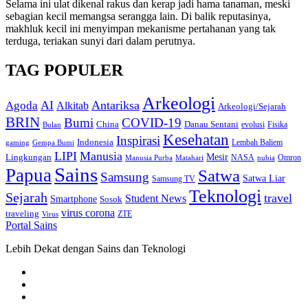
Selama ini ulat dikenal rakus dan kerap jadi hama tanaman, meski
sebagian kecil memangsa serangga lain. Di balik reputasinya,
makhluk kecil ini menyimpan mekanisme pertahanan yang tak
terduga, teriakan sunyi dari dalam perutnya.
TAG POPULER
Arkeologi
AI
Antariksa
Agoda
Alkitab
Arkeologi/Sejarah
BRIN
Bumi
COVID-19
Danau Sentani
China
Fisika
Bulan
evolusi
Kesehatan
Inspirasi
Indonesia
gaming
Lembah Baliem
Gempa Bumi
LIPI
Manusia
Lingkungan
Mesir
Omron
Manusia Purba
Matahari
NASA
nubia
Sains
Papua
Satwa
Samsung
Satwa Liar
Samsung TV
Teknologi
Sejarah
travel
Student News
Smartphone
Sosok
virus corona
traveling
Virus
ZTE
Portal Sains
Lebih Dekat dengan Sains dan Teknologi