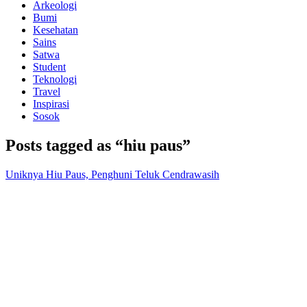
Arkeologi
Bumi
Kesehatan
Sains
Satwa
Student
Teknologi
Travel
Inspirasi
Sosok
Posts tagged as “hiu paus”
Uniknya Hiu Paus, Penghuni Teluk Cendrawasih