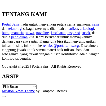
TENTANG KAMI
Portal Sains
hadir untuk menyajikan segala cerita mengenai
sains
dan
teknologi
sebagai
core
-nya, ditambah
antariksa
,
arkeologi
,
bumi
,
manusia
,
satwa
,
traveling
,
kesehatan
,
inspirasi
,
sosok
, dan
dunia
pendidikan
kita. Kami berikhtiar untuk menyajikannya
dengan cara yang santai. Kamu juga bisa ikut menyumbangkan
tulisan di situs ini, kirim ke
redaksi@portalsains.org
. Disclaimer:
tanggung jawab untuk semua materi baik tulisan, foto, dan
sebagainya, yang terkait dengan tulisan kontributor, ada di tangan
kontributor/penulis.
Copyright @2025 | PortalSains. All Rights Reserved
ARSIP
ARSIP
Mission News Theme
by Compete Themes.
Scroll
to
the