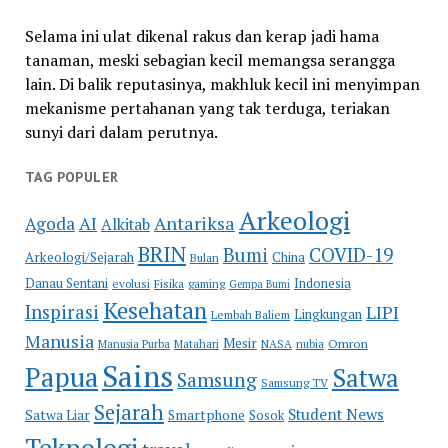
Selama ini ulat dikenal rakus dan kerap jadi hama
tanaman, meski sebagian kecil memangsa serangga
lain. Di balik reputasinya, makhluk kecil ini menyimpan
mekanisme pertahanan yang tak terduga, teriakan
sunyi dari dalam perutnya.
TAG POPULER
Arkeologi
Antariksa
Agoda
AI
Alkitab
BRIN
COVID-19
Bumi
Arkeologi/Sejarah
China
Bulan
Danau Sentani
Indonesia
evolusi
Fisika
gaming
Gempa Bumi
Kesehatan
Inspirasi
LIPI
Lingkungan
Lembah Baliem
Manusia
Mesir
Omron
Manusia Purba
Matahari
NASA
nubia
Sains
Papua
Satwa
Samsung
Samsung TV
Sejarah
Student News
Satwa Liar
Smartphone
Sosok
Teknologi