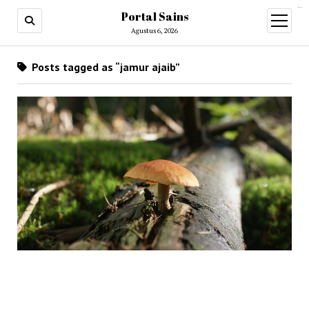
situs slot gacor
Portal Sains
open
menu
Agustus 6, 2026
Posts tagged as “jamur ajaib”