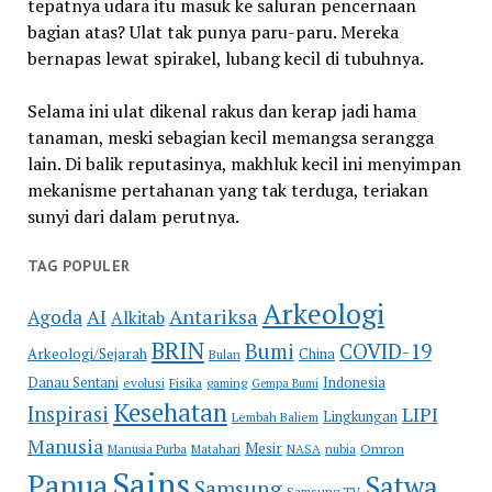
tepatnya udara itu masuk ke saluran pencernaan
bagian atas? Ulat tak punya paru-paru. Mereka
bernapas lewat spirakel, lubang kecil di tubuhnya.
Selama ini ulat dikenal rakus dan kerap jadi hama
tanaman, meski sebagian kecil memangsa serangga
lain. Di balik reputasinya, makhluk kecil ini menyimpan
mekanisme pertahanan yang tak terduga, teriakan
sunyi dari dalam perutnya.
TAG POPULER
Arkeologi
Antariksa
Agoda
AI
Alkitab
BRIN
COVID-19
Bumi
Arkeologi/Sejarah
China
Bulan
Danau Sentani
Indonesia
evolusi
Fisika
gaming
Gempa Bumi
Kesehatan
Inspirasi
LIPI
Lingkungan
Lembah Baliem
Manusia
Mesir
Omron
Manusia Purba
Matahari
NASA
nubia
Sains
Papua
Satwa
Samsung
Samsung TV