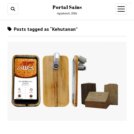
situs slot gacor
Portal Sains
open
menu
Agustus 8, 2026
Posts tagged as “Kehutanan”