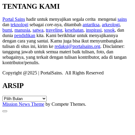
TENTANG KAMI
Portal Sains
hadir untuk menyajikan segala cerita mengenai
sains
dan
teknologi
sebagai
core
-nya, ditambah
antariksa
,
arkeologi
,
bumi
,
manusia
,
satwa
,
traveling
,
kesehatan
,
inspirasi
,
sosok
, dan
dunia
pendidikan
kita. Kami berikhtiar untuk menyajikannya
dengan cara yang santai. Kamu juga bisa ikut menyumbangkan
tulisan di situs ini, kirim ke
redaksi@portalsains.org
. Disclaimer:
tanggung jawab untuk semua materi baik tulisan, foto, dan
sebagainya, yang terkait dengan tulisan kontributor, ada di tangan
kontributor/penulis.
Copyright @2025 | PortalSains. All Rights Reserved
ARSIP
ARSIP
Mission News Theme
by Compete Themes.
Scroll
to
the
top