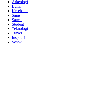
Arkeologi
Bumi
Kesehatan
Sains
Satwa
Student
Teknologi
Travel
Inspirasi
Sosok