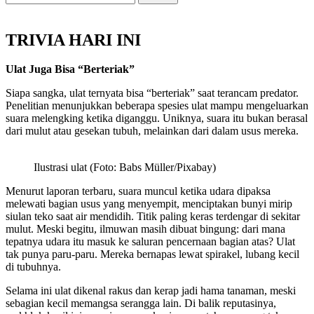
TRIVIA HARI INI
Ulat Juga Bisa “Berteriak”
Siapa sangka, ulat ternyata bisa “berteriak” saat terancam predator.
Penelitian menunjukkan beberapa spesies ulat mampu mengeluarkan
suara melengking ketika diganggu. Uniknya, suara itu bukan berasal
dari mulut atau gesekan tubuh, melainkan dari dalam usus mereka.
Ilustrasi ulat (Foto: Babs Müller/Pixabay)
Menurut laporan terbaru, suara muncul ketika udara dipaksa
melewati bagian usus yang menyempit, menciptakan bunyi mirip
siulan teko saat air mendidih. Titik paling keras terdengar di sekitar
mulut. Meski begitu, ilmuwan masih dibuat bingung: dari mana
tepatnya udara itu masuk ke saluran pencernaan bagian atas? Ulat
tak punya paru-paru. Mereka bernapas lewat spirakel, lubang kecil
di tubuhnya.
Selama ini ulat dikenal rakus dan kerap jadi hama tanaman, meski
sebagian kecil memangsa serangga lain. Di balik reputasinya,