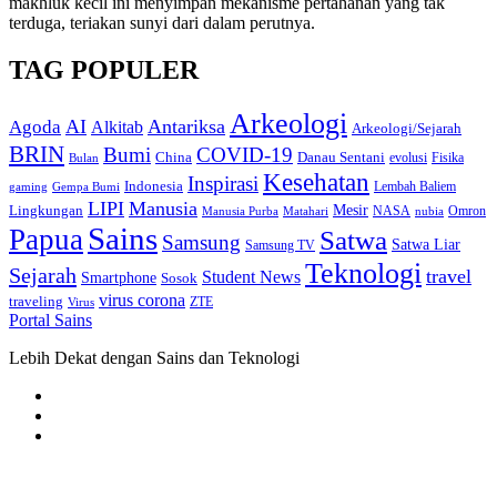
makhluk kecil ini menyimpan mekanisme pertahanan yang tak
terduga, teriakan sunyi dari dalam perutnya.
TAG POPULER
Arkeologi
AI
Antariksa
Agoda
Alkitab
Arkeologi/Sejarah
BRIN
Bumi
COVID-19
Danau Sentani
China
Fisika
Bulan
evolusi
Kesehatan
Inspirasi
Indonesia
gaming
Lembah Baliem
Gempa Bumi
LIPI
Manusia
Lingkungan
Mesir
Omron
Manusia Purba
Matahari
NASA
nubia
Sains
Papua
Satwa
Samsung
Satwa Liar
Samsung TV
Teknologi
Sejarah
travel
Student News
Smartphone
Sosok
virus corona
traveling
Virus
ZTE
Portal Sains
Lebih Dekat dengan Sains dan Teknologi