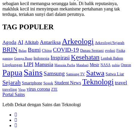
sebagian kecil memangsa serangga lain. Di balik reputasinya,
makhluk kecil ini menyimpan mekanisme pertahanan yang tak
terduga, teriakan sunyi dari dalam perutnya.
TAG POPULER
Arkeologi
AI
Antariksa
Agoda
Alkitab
Arkeologi/Sejarah
BRIN
Bumi
COVID-19
Danau Sentani
China
Fisika
Bulan
evolusi
Kesehatan
Inspirasi
Indonesia
gaming
Lembah Baliem
Gempa Bumi
LIPI
Manusia
Lingkungan
Mesir
Omron
Manusia Purba
Matahari
NASA
nubia
Sains
Papua
Satwa
Samsung
Satwa Liar
Samsung TV
Teknologi
Sejarah
travel
Student News
Smartphone
Sosok
virus corona
traveling
Virus
ZTE
Portal Sains
Lebih Dekat dengan Sains dan Teknologi