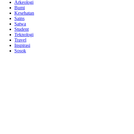
Arkeologi
Bumi
Kesehatan
Sains
Satwa
Student
Teknologi
Travel
Inspirasi
Sosok