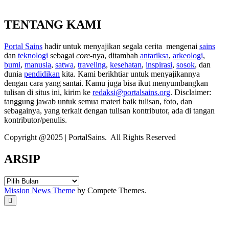
TENTANG KAMI
Portal Sains
hadir untuk menyajikan segala cerita mengenai
sains
dan
teknologi
sebagai
core
-nya, ditambah
antariksa
,
arkeologi
,
bumi
,
manusia
,
satwa
,
traveling
,
kesehatan
,
inspirasi
,
sosok
, dan
dunia
pendidikan
kita. Kami berikhtiar untuk menyajikannya
dengan cara yang santai. Kamu juga bisa ikut menyumbangkan
tulisan di situs ini, kirim ke
redaksi@portalsains.org
. Disclaimer:
tanggung jawab untuk semua materi baik tulisan, foto, dan
sebagainya, yang terkait dengan tulisan kontributor, ada di tangan
kontributor/penulis.
Copyright @2025 | PortalSains. All Rights Reserved
ARSIP
ARSIP
Mission News Theme
by Compete Themes.
Scroll
to
the
top