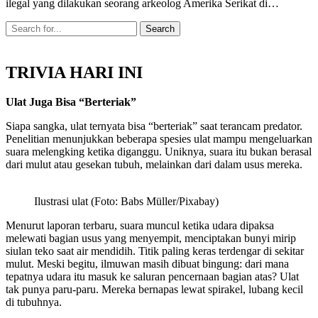
ilegal yang dilakukan seorang arkeolog Amerika Serikat di…
TRIVIA HARI INI
Ulat Juga Bisa “Berteriak”
Siapa sangka, ulat ternyata bisa “berteriak” saat terancam predator.
Penelitian menunjukkan beberapa spesies ulat mampu mengeluarkan
suara melengking ketika diganggu. Uniknya, suara itu bukan berasal
dari mulut atau gesekan tubuh, melainkan dari dalam usus mereka.
Ilustrasi ulat (Foto: Babs Müller/Pixabay)
Menurut laporan terbaru, suara muncul ketika udara dipaksa
melewati bagian usus yang menyempit, menciptakan bunyi mirip
siulan teko saat air mendidih. Titik paling keras terdengar di sekitar
mulut. Meski begitu, ilmuwan masih dibuat bingung: dari mana
tepatnya udara itu masuk ke saluran pencernaan bagian atas? Ulat
tak punya paru-paru. Mereka bernapas lewat spirakel, lubang kecil
di tubuhnya.