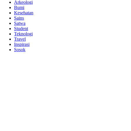
Arkeologi
Bumi
Kesehatan
Sains
Satwa
Student
Teknologi
Travel
Inspirasi
Sosok