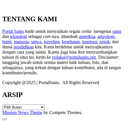
TENTANG KAMI
Portal Sains
hadir untuk menyajikan segala cerita mengenai
sains
dan
teknologi
sebagai
core
-nya, ditambah
antariksa
,
arkeologi
,
bumi
,
manusia
,
satwa
,
traveling
,
kesehatan
,
inspirasi
,
sosok
, dan
dunia
pendidikan
kita. Kami berikhtiar untuk menyajikannya
dengan cara yang santai. Kamu juga bisa ikut menyumbangkan
tulisan di situs ini, kirim ke
redaksi@portalsains.org
. Disclaimer:
tanggung jawab untuk semua materi baik tulisan, foto, dan
sebagainya, yang terkait dengan tulisan kontributor, ada di tangan
kontributor/penulis.
Copyright @2025 | PortalSains. All Rights Reserved
ARSIP
ARSIP
Mission News Theme
by Compete Themes.
Scroll
to