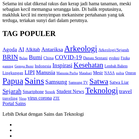
Selama ini ulat dikenal rakus dan kerap jadi hama tanaman, meski
sebagian kecil memangsa serangga lain. Di balik reputasinya,
makhluk kecil ini menyimpan mekanisme pertahanan yang tak
terduga, teriakan sunyi dari dalam perutnya.
TAG POPULER
Arkeologi
AI
Antariksa
Agoda
Alkitab
Arkeologi/Sejarah
BRIN
Bumi
COVID-19
Danau Sentani
China
Fisika
Bulan
evolusi
Kesehatan
Inspirasi
Indonesia
gaming
Lembah Baliem
Gempa Bumi
LIPI
Manusia
Lingkungan
Mesir
Omron
Manusia Purba
Matahari
NASA
nubia
Sains
Papua
Satwa
Samsung
Satwa Liar
Samsung TV
Teknologi
Sejarah
travel
Student News
Smartphone
Sosok
virus corona
traveling
Virus
ZTE
Portal Sains
Lebih Dekat dengan Sains dan Teknologi