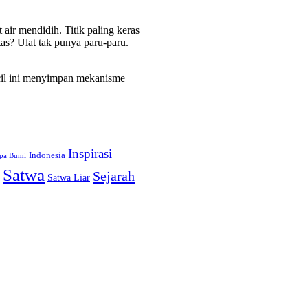
air mendidih. Titik paling keras
tas? Ulat tak punya paru-paru.
ecil ini menyimpan mekanisme
Inspirasi
Indonesia
pa Bumi
Satwa
Sejarah
Satwa Liar