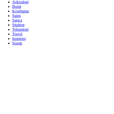
Arkeologi
Bumi
Kesehatan
Sains
Satwa
Student
Teknologi
Travel
Inspirasi
Sosok