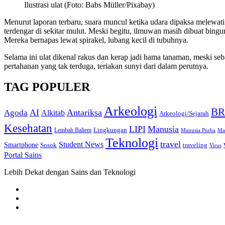
Ilustrasi ulat (Foto: Babs Müller/Pixabay)
Menurut laporan terbaru, suara muncul ketika udara dipaksa melewati 
terdengar di sekitar mulut. Meski begitu, ilmuwan masih dibuat bingu
Mereka bernapas lewat spirakel, lubang kecil di tubuhnya.
Selama ini ulat dikenal rakus dan kerap jadi hama tanaman, meski se
pertahanan yang tak terduga, teriakan sunyi dari dalam perutnya.
TAG POPULER
Arkeologi
BR
AI
Antariksa
Agoda
Alkitab
Arkeologi/Sejarah
Kesehatan
LIPI
Manusia
Lingkungan
Lembah Baliem
Manusia Purba
Ma
Teknologi
travel
Student News
Smartphone
Sosok
traveling
Virus
Portal Sains
Lebih Dekat dengan Sains dan Teknologi