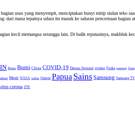
bagian usus yang menyempit, menciptakan bunyi mirip siulan teko saat 
ng: dari mana tepatnya udara itu masuk ke saluran pencernaan bagian a
bagian kecil memangsa serangga lain. Di balik reputasinya, makhluk k
IN
Bumi
COVID-19
Danau Sentani
China
Fisika
Bulan
evolusi
gaming
Gem
Sains
Papua
Samsung
Mesir
Omron
Samsung TV
tahari
NASA
nubia
virus corona
ZTE