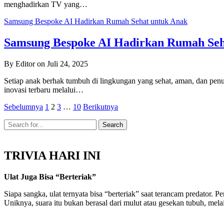
menghadirkan TV yang…
Samsung Bespoke AI Hadirkan Rumah Sehat untuk Anak
Samsung Bespoke AI Hadirkan Rumah Seh
By Editor on Juli 24, 2025
Setiap anak berhak tumbuh di lingkungan yang sehat, aman, dan pe
inovasi terbaru melalui…
Paginasi
Sebelumnya
1
2
3
…
10
Berikutnya
pos
TRIVIA HARI INI
Ulat Juga Bisa “Berteriak”
Siapa sangka, ulat ternyata bisa “berteriak” saat terancam predator
Uniknya, suara itu bukan berasal dari mulut atau gesekan tubuh, mel