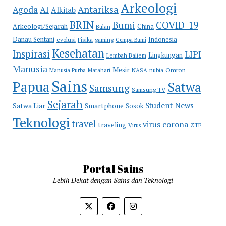
Arkeologi
Antariksa
Agoda
AI
Alkitab
BRIN
COVID-19
Bumi
Arkeologi/Sejarah
China
Bulan
Danau Sentani
Indonesia
evolusi
Fisika
gaming
Gempa Bumi
Kesehatan
Inspirasi
LIPI
Lingkungan
Lembah Baliem
Manusia
Mesir
Omron
Manusia Purba
Matahari
NASA
nubia
Sains
Papua
Satwa
Samsung
Samsung TV
Sejarah
Student News
Satwa Liar
Smartphone
Sosok
Teknologi
travel
virus corona
traveling
Virus
ZTE
Portal Sains
Lebih Dekat dengan Sains dan Teknologi