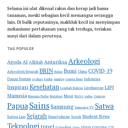
Selama ini ulat dikenal rakus dan kerap jadi hama
tanaman, meski sebagian kecil memangsa serangga
lain. Di balik reputasinya, makhluk kecil ini menyimpan
mekanisme pertahanan yang tak terduga, teriakan
sunyi dari dalam perutnya.
TAG POPULER
Arkeologi
Antariksa
Agoda
AI
Alkitab
BRIN
COVID-19
Bumi
Arkeologi/Sejarah
China
Bulan
Danau Sentani
Indonesia
evolusi
Fisika
gaming
Gempa Bumi
Kesehatan
Inspirasi
LIPI
Lingkungan
Lembah Baliem
Manusia
Mesir
Omron
Manusia Purba
Matahari
NASA
nubia
Sains
Papua
Satwa
Samsung
Samsung TV
Sejarah
Student News
Satwa Liar
Smartphone
Sosok
Teknologi
travel
virus corona
traveling
Virus
ZTE