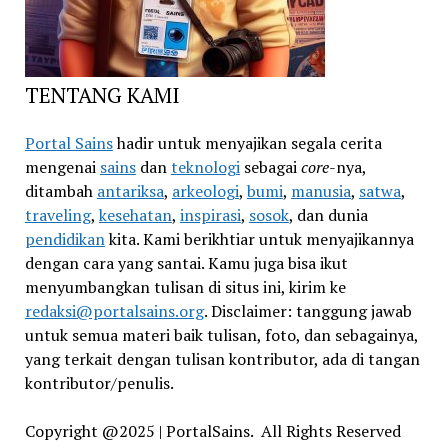
TENTANG KAMI
Portal Sains
hadir untuk menyajikan segala cerita
mengenai
sains
dan
teknologi
sebagai
core
-nya,
ditambah
antariksa
,
arkeologi
,
bumi
,
manusia
,
satwa
,
traveling
,
kesehatan
,
inspirasi
,
sosok
, dan dunia
pendidikan
kita. Kami berikhtiar untuk menyajikannya
dengan cara yang santai. Kamu juga bisa ikut
menyumbangkan tulisan di situs ini, kirim ke
redaksi@portalsains.org
. Disclaimer: tanggung jawab
untuk semua materi baik tulisan, foto, dan sebagainya,
yang terkait dengan tulisan kontributor, ada di tangan
kontributor/penulis.
Copyright @2025 | PortalSains. All Rights Reserved