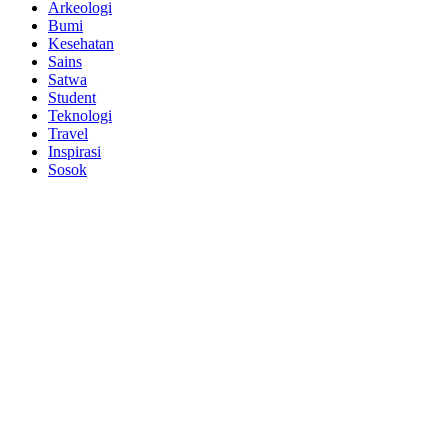
Arkeologi
Bumi
Kesehatan
Sains
Satwa
Student
Teknologi
Travel
Inspirasi
Sosok