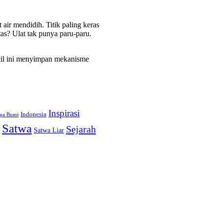
air mendidih. Titik paling keras
tas? Ulat tak punya paru-paru.
ecil ini menyimpan mekanisme
Inspirasi
Indonesia
pa Bumi
Satwa
Sejarah
Satwa Liar