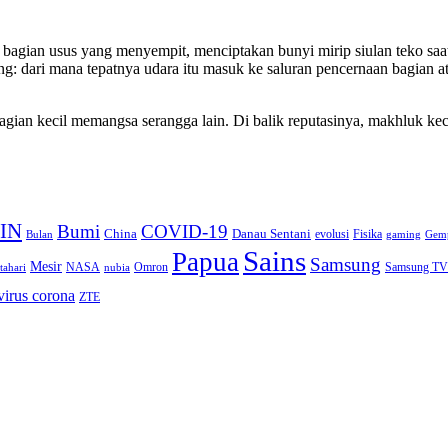
bagian usus yang menyempit, menciptakan bunyi mirip siulan teko saat 
ng: dari mana tepatnya udara itu masuk ke saluran pencernaan bagian a
bagian kecil memangsa serangga lain. Di balik reputasinya, makhluk k
IN
Bumi
COVID-19
Danau Sentani
China
Fisika
Bulan
evolusi
gaming
Gem
Sains
Papua
Samsung
Mesir
Omron
Samsung TV
tahari
NASA
nubia
virus corona
ZTE