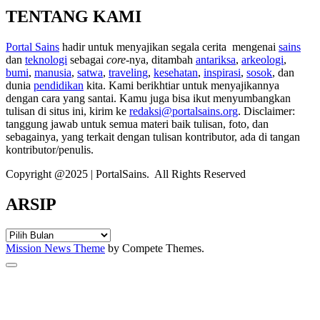
TENTANG KAMI
Portal Sains
hadir untuk menyajikan segala cerita mengenai
sains
dan
teknologi
sebagai
core
-nya, ditambah
antariksa
,
arkeologi
,
bumi
,
manusia
,
satwa
,
traveling
,
kesehatan
,
inspirasi
,
sosok
, dan
dunia
pendidikan
kita. Kami berikhtiar untuk menyajikannya
dengan cara yang santai. Kamu juga bisa ikut menyumbangkan
tulisan di situs ini, kirim ke
redaksi@portalsains.org
. Disclaimer:
tanggung jawab untuk semua materi baik tulisan, foto, dan
sebagainya, yang terkait dengan tulisan kontributor, ada di tangan
kontributor/penulis.
Copyright @2025 | PortalSains. All Rights Reserved
ARSIP
ARSIP
Mission News Theme
by Compete Themes.
Scroll
to
the
top