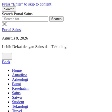
Press "Enter" to skip to content
Search
Search Portal Sains
Portal Sains
Agustus 9, 2026
Lebih Dekat dengan Sains dan Teknologi
open
menu
Back
Home
Antariksa
Arkeologi
Bumi
Kesehatan
Sains
Satwa
Student
Teknologi
Travel