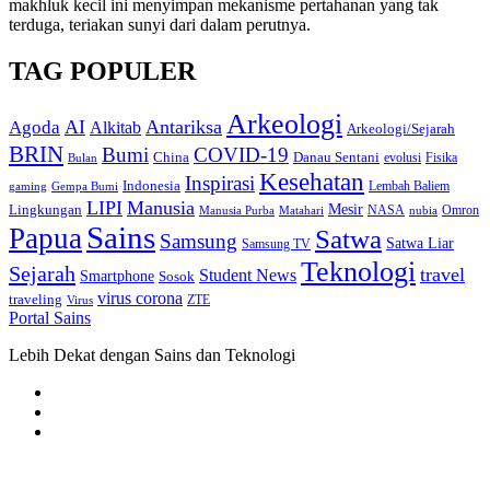
makhluk kecil ini menyimpan mekanisme pertahanan yang tak
terduga, teriakan sunyi dari dalam perutnya.
TAG POPULER
Arkeologi
AI
Antariksa
Agoda
Alkitab
Arkeologi/Sejarah
BRIN
Bumi
COVID-19
Danau Sentani
China
Fisika
Bulan
evolusi
Kesehatan
Inspirasi
Indonesia
gaming
Lembah Baliem
Gempa Bumi
LIPI
Manusia
Lingkungan
Mesir
Omron
Manusia Purba
Matahari
NASA
nubia
Sains
Papua
Satwa
Samsung
Satwa Liar
Samsung TV
Teknologi
Sejarah
travel
Student News
Smartphone
Sosok
virus corona
traveling
Virus
ZTE
Portal Sains
Lebih Dekat dengan Sains dan Teknologi