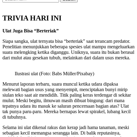
TRIVIA HARI INI
Ulat Juga Bisa “Berteriak”
Siapa sangka, ulat ternyata bisa “berteriak” saat terancam predator.
Penelitian menunjukkan beberapa spesies ulat mampu mengeluarkan
suara melengking ketika diganggu. Uniknya, suara itu bukan berasal
dari mulut atau gesekan tubuh, melainkan dari dalam usus mereka.
Ilustrasi ulat (Foto: Babs Müller/Pixabay)
Menurut laporan terbaru, suara muncul ketika udara dipaksa
melewati bagian usus yang menyempit, menciptakan bunyi mirip
siulan teko saat air mendidih. Titik paling keras terdengar di sekitar
mulut. Meski begitu, ilmuwan masih dibuat bingung: dari mana
tepatnya udara itu masuk ke saluran pencernaan bagian atas? Ulat
tak punya paru-paru. Mereka bernapas lewat spirakel, lubang kecil
di tubuhnya.
Selama ini ulat dikenal rakus dan kerap jadi hama tanaman, meski
sebagian kecil memangsa serangga lain. Di balik reputasinya,