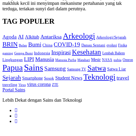
makhluk kecil ini menyimpan mekanisme pertahanan yang tak
terduga, teriakan sunyi dari dalam perutnya.
TAG POPULER
Arkeologi
AI
Antariksa
Agoda
Alkitab
Arkeologi/Sejarah
BRIN
Bumi
COVID-19
Danau Sentani
China
Fisika
Bulan
evolusi
Kesehatan
Inspirasi
Indonesia
gaming
Lembah Baliem
Gempa Bumi
LIPI
Manusia
Lingkungan
Mesir
Omron
Manusia Purba
Matahari
NASA
nubia
Sains
Papua
Satwa
Samsung
Satwa Liar
Samsung TV
Teknologi
Sejarah
travel
Student News
Smartphone
Sosok
virus corona
traveling
Virus
ZTE
Portal Sains
Lebih Dekat dengan Sains dan Teknologi