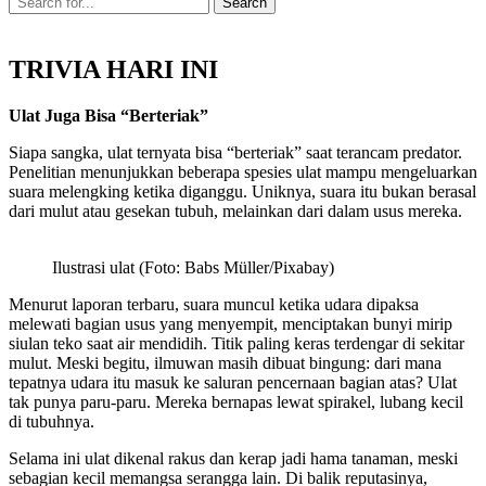
TRIVIA HARI INI
Ulat Juga Bisa “Berteriak”
Siapa sangka, ulat ternyata bisa “berteriak” saat terancam predator.
Penelitian menunjukkan beberapa spesies ulat mampu mengeluarkan
suara melengking ketika diganggu. Uniknya, suara itu bukan berasal
dari mulut atau gesekan tubuh, melainkan dari dalam usus mereka.
Ilustrasi ulat (Foto: Babs Müller/Pixabay)
Menurut laporan terbaru, suara muncul ketika udara dipaksa
melewati bagian usus yang menyempit, menciptakan bunyi mirip
siulan teko saat air mendidih. Titik paling keras terdengar di sekitar
mulut. Meski begitu, ilmuwan masih dibuat bingung: dari mana
tepatnya udara itu masuk ke saluran pencernaan bagian atas? Ulat
tak punya paru-paru. Mereka bernapas lewat spirakel, lubang kecil
di tubuhnya.
Selama ini ulat dikenal rakus dan kerap jadi hama tanaman, meski
sebagian kecil memangsa serangga lain. Di balik reputasinya,