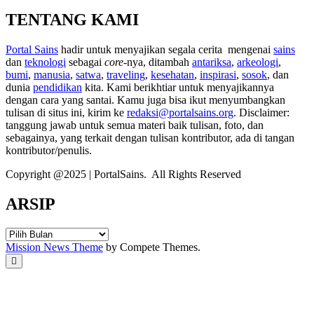
TENTANG KAMI
Portal Sains
hadir untuk menyajikan segala cerita mengenai
sains
dan
teknologi
sebagai
core
-nya, ditambah
antariksa
,
arkeologi
,
bumi
,
manusia
,
satwa
,
traveling
,
kesehatan
,
inspirasi
,
sosok
, dan
dunia
pendidikan
kita. Kami berikhtiar untuk menyajikannya
dengan cara yang santai. Kamu juga bisa ikut menyumbangkan
tulisan di situs ini, kirim ke
redaksi@portalsains.org
. Disclaimer:
tanggung jawab untuk semua materi baik tulisan, foto, dan
sebagainya, yang terkait dengan tulisan kontributor, ada di tangan
kontributor/penulis.
Copyright @2025 | PortalSains. All Rights Reserved
ARSIP
ARSIP
Mission News Theme
by Compete Themes.
Scroll
to
the
top