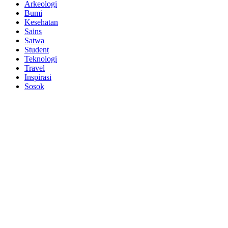
Arkeologi
Bumi
Kesehatan
Sains
Satwa
Student
Teknologi
Travel
Inspirasi
Sosok