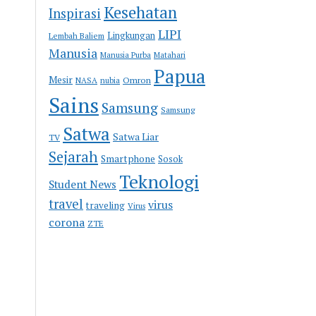
Kesehatan
Inspirasi
LIPI
Lingkungan
Lembah Baliem
Manusia
Manusia Purba
Matahari
Papua
Mesir
Omron
NASA
nubia
Sains
Samsung
Samsung
Satwa
Satwa Liar
TV
Sejarah
Smartphone
Sosok
Teknologi
Student News
travel
virus
traveling
Virus
corona
ZTE