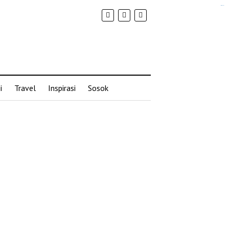
situs slot gacor
i
Travel
Inspirasi
Sosok