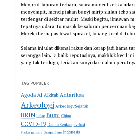
Menurut laporan terbaru, suara muncul ketika udar
menyempit, menciptakan bunyi mirip siulan teko saat
terdengar di sekitar mulut. Meski begitu, ilmuwan m
tepatnya udara itu masuk ke saluran pencernaan bag
Mereka bernapas lewat spirakel, lubang kecil di tub
Selama ini ulat dikenal rakus dan kerap jadi hama 
serangga lain. Di balik reputasinya, makhluk kecil
yang tak terduga, teriakan sunyi dari dalam perutny
TAG POPULER
Antariksa
Agoda
AI
Alkitab
Arkeologi
Arkeologi/Sejarah
BRIN
Bumi
China
Bulan
COVID-19
Danau Sentani
evolusi
Indonesia
Fisika
gaming
Gempa Bumi