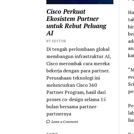
Cisco Perkuat
Ha
Ekosistem Partner
ta
untuk Rebut Peluang
hi
AI
be
ad
BY EDITOR
an
Di tengah perlombaan global
ka
membangun infrastruktur AI,
Cisco merombak cara mereka
“M
bekerja dengan para partner.
ev
Perusahaan teknologi ini
Sc
meluncurkan Cisco 360
pe
Partner Program, hasil dari
proses co-design selama 15
Pe
bulan bersama partner-
la
partnernya
lia
Leave a Comment