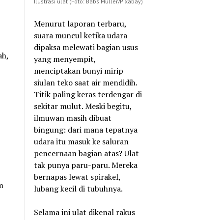
Ilustrasi ulat (Foto: Babs Müller/Pixabay)
Menurut laporan terbaru,
suara muncul ketika udara
dipaksa melewati bagian usus
ah,
yang menyempit,
menciptakan bunyi mirip
siulan teko saat air mendidih.
Titik paling keras terdengar di
sekitar mulut. Meski begitu,
ilmuwan masih dibuat
bingung: dari mana tepatnya
udara itu masuk ke saluran
pencernaan bagian atas? Ulat
tak punya paru-paru. Mereka
bernapas lewat spirakel,
m
lubang kecil di tubuhnya.
Selama ini ulat dikenal rakus