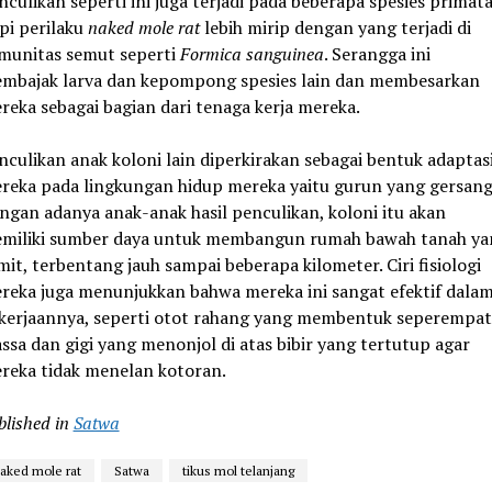
nculikan seperti ini juga terjadi pada beberapa spesies primata
pi perilaku
naked mole rat
lebih mirip dengan yang terjadi di
munitas semut seperti
Formica sanguinea
. Serangga ini
mbajak larva dan kepompong spesies lain dan membesarkan
reka sebagai bagian dari tenaga kerja mereka.
nculikan anak koloni lain diperkirakan sebagai bentuk adaptas
reka pada lingkungan hidup mereka yaitu gurun yang gersang
ngan adanya anak-anak hasil penculikan, koloni itu akan
miliki sumber daya untuk membangun rumah bawah tanah ya
mit, terbentang jauh sampai beberapa kilometer. Ciri fisiologi
reka juga menunjukkan bahwa mereka ini sangat efektif dala
kerjaannya, seperti otot rahang yang membentuk seperempat
ssa dan gigi yang menonjol di atas bibir yang tertutup agar
reka tidak menelan kotoran.
blished in
Satwa
aked mole rat
Satwa
tikus mol telanjang