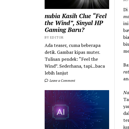
Di
nubia Kasih Clue “Feel
mo
the Wind”, Sinyal HP
in
Gaming Baru?
ba
bi
BY EDITOR
bi
Ada teaser, cuma beberapa
me
detik. Gambar kipas muter.
Tulisan pendek: “Feel the
Ba
Wind”. Sederhana, tapi...baca
rat
lebih lanjut
an
Leave a Comment
Na
Ta
ya
da
te
ju