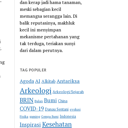
.
dan kerap jadi hama tanaman,
meski sebagian kecil
memangsa serangga lain. Di
balik reputasinya, makhluk
kecil ini menyimpan
mekanisme pertahanan yang
i
tak terduga, teriakan sunyi
.
dari dalam perutnya.
ng
TAG POPULER
m
Antariksa
Agoda
AI
Alkitab
Arkeologi
Arkeologi/Sejarah
BRIN
Bumi
China
Bulan
COVID-19
Danau Sentani
evolusi
Indonesia
Fisika
gaming
Gempa Bumi
Kesehatan
Inspirasi