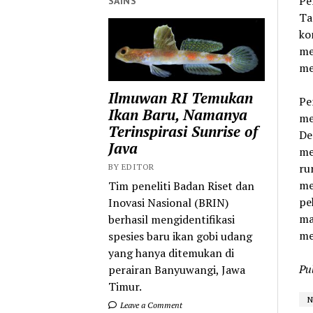
Pe
SAINS
Ta
ko
me
me
Ilmuwan RI Temukan
Pe
Ikan Baru, Namanya
me
Terinspirasi Sunrise of
De
Java
me
ru
BY EDITOR
me
Tim peneliti Badan Riset dan
pe
Inovasi Nasional (BRIN)
ma
berhasil mengidentifikasi
me
spesies baru ikan gobi udang
yang hanya ditemukan di
Pu
perairan Banyuwangi, Jawa
Timur.
N
Leave a Comment