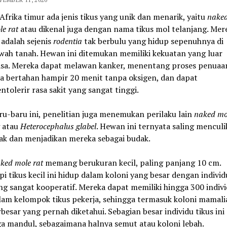
 Afrika timur ada jenis tikus yang unik dan menarik, yaitu
nake
le rat
atau dikenal juga dengan nama tikus mol telanjang. Mer
i adalah sejenis
rodentia
tak berbulu yang hidup sepenuhnya di
wah tanah. Hewan ini ditemukan memiliki kekuatan yang luar
asa. Mereka dapat melawan kanker, menentang proses penuaa
sa bertahan hampir 20 menit tanpa oksigen, dan dapat
ntolerir rasa sakit yang sangat tinggi.
ru-baru ini, penelitian juga menemukan perilaku lain
naked mo
atau
Heterocephalus glabel
. Hewan ini ternyata saling menculi
ak dan menjadikan mereka sebagai budak.
ked mole rat
memang berukuran kecil, paling panjang 10 cm.
pi tikus kecil ini hidup dalam koloni yang besar dengan individ
ng sangat kooperatif. Mereka dapat memiliki hingga 300 indiv
lam kelompok tikus pekerja, sehingga termasuk koloni mamali
rbesar yang pernah diketahui. Sebagian besar individu tikus ini
ga mandul, sebagaimana halnya semut atau koloni lebah.