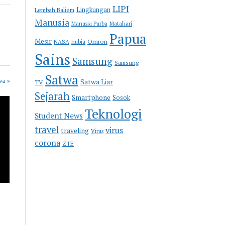
LIPI
Lingkungan
Lembah Baliem
Manusia
Manusia Purba
Matahari
Papua
Mesir
Omron
NASA
nubia
Sains
Samsung
Samsung
Satwa
wa »
Satwa Liar
TV
Sejarah
Smartphone
Sosok
Teknologi
Student News
travel
virus
traveling
Virus
corona
ZTE