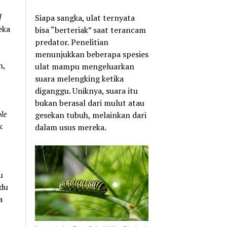
d
Siapa sangka, ulat ternyata
eka
bisa “berteriak” saat terancam
predator. Penelitian
menunjukkan beberapa spesies
n,
ulat mampu mengeluarkan
suara melengking ketika
diganggu. Uniknya, suara itu
bukan berasal dari mulut atau
le
gesekan tubuh, melainkan dari
k
dalam usus mereka.
u
idu
a