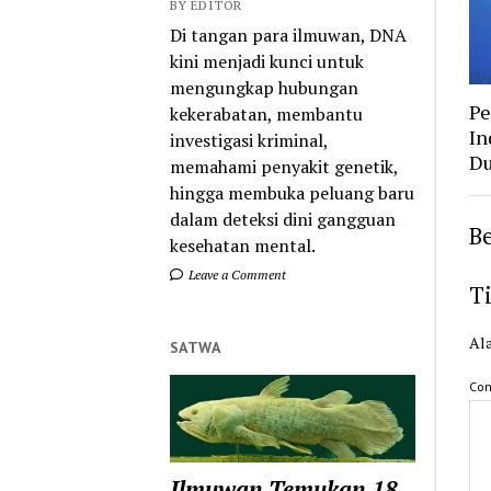
BY EDITOR
Di tangan para ilmuwan, DNA
kini menjadi kunci untuk
mengungkap hubungan
Pe
kekerabatan, membantu
In
investigasi kriminal,
Du
memahami penyakit genetik,
hingga membuka peluang baru
dalam deteksi dini gangguan
Be
kesehatan mental.
Leave a Comment
T
Ala
SATWA
Co
Ilmuwan Temukan 18