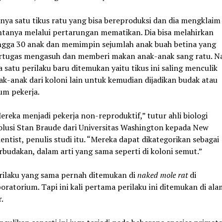
nya satu tikus ratu yang bisa bereproduksi dan dia mengklaim
htanya melalui pertarungan mematikan. Dia bisa melahirkan
ngga 30 anak dan memimpin sejumlah anak buah betina yang
rtugas mengasuh dan memberi makan anak-anak sang ratu. N
a satu perilaku baru ditemukan yaitu tikus ini saling menculik
ak-anak dari koloni lain untuk kemudian dijadikan budak atau
um pekerja.
ereka menjadi pekerja non-reproduktif,” tutur ahli biologi
olusi Stan Braude dari Universitas Washington kepada New
ientist, penulis studi itu. “Mereka dapat dikategorikan sebagai
rbudakan, dalam arti yang sama seperti di koloni semut.”
rilaku yang sama pernah ditemukan di
naked mole rat
di
boratorium. Tapi ini kali pertama perilaku ini ditemukan di ala
r.