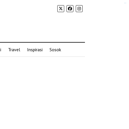
situs slot gacor
i
Travel
Inspirasi
Sosok