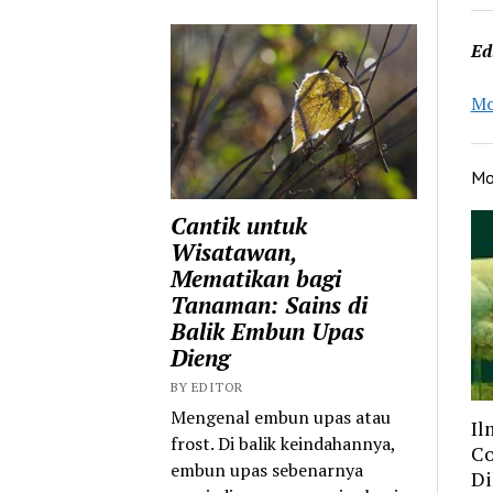
Ed
Mo
Mo
Cantik untuk
Wisatawan,
Mematikan bagi
Tanaman: Sains di
Balik Embun Upas
Dieng
BY EDITOR
Mengenal embun upas atau
Il
frost. Di balik keindahannya,
Co
embun upas sebenarnya
Di