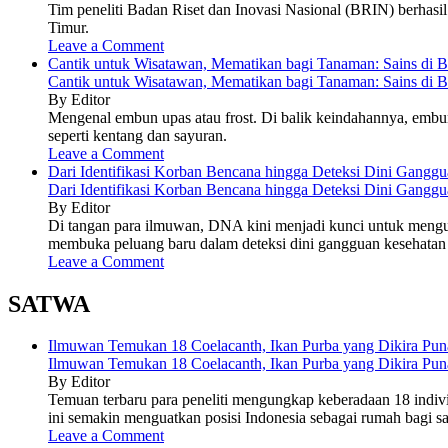
Tim peneliti Badan Riset dan Inovasi Nasional (BRIN) berhasi
Timur.
Leave a Comment
Cantik untuk Wisatawan, Mematikan bagi Tanaman: Sains di 
Cantik untuk Wisatawan, Mematikan bagi Tanaman: Sains di 
By Editor
Mengenal embun upas atau frost. Di balik keindahannya, embun
seperti kentang dan sayuran.
Leave a Comment
Dari Identifikasi Korban Bencana hingga Deteksi Dini Gan
Dari Identifikasi Korban Bencana hingga Deteksi Dini Gan
By Editor
Di tangan para ilmuwan, DNA kini menjadi kunci untuk mengu
membuka peluang baru dalam deteksi dini gangguan kesehatan
Leave a Comment
SATWA
Ilmuwan Temukan 18 Coelacanth, Ikan Purba yang Dikira Pun
Ilmuwan Temukan 18 Coelacanth, Ikan Purba yang Dikira Pun
By Editor
Temuan terbaru para peneliti mengungkap keberadaan 18 indivi
ini semakin menguatkan posisi Indonesia sebagai rumah bagi sala
Leave a Comment