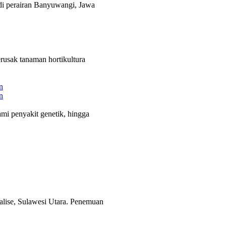
 di perairan Banyuwangi, Jawa
rusak tanaman hortikultura
n
n
i penyakit genetik, hingga
alise, Sulawesi Utara. Penemuan