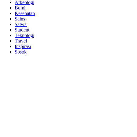
Arkeologi
Bumi
Kesehatan
Sains
Satwa
Student
Teknologi
Travel
Inspirasi
Sosok