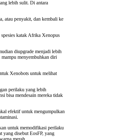
g lebih sulit. Di antara
a, atau penyakit, dan kembali ke
i spesies katak Afrika Xenopus
mudian diupgrade menjadi lebih
 dan mampu menyembuhkan diri
entuk Xenobots untuk melihat
an perilaku yang lebih
nsi bisa mendesain mereka tidak
 bakal efektif untuk mengumpulkan
taminasi.
an untuk memodifikasi perilaku
t yang disebut EosFP, yang
 warna merah.