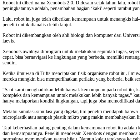
Robot ini diberi nama Xenobots 2.0. Didesain sejak tahun lalu, robo
peningkatannya adalah, penambahan bagian ‘kaki’ seperti rambut yang 
Lalu, robot ini juga telah diberikan kemampuan untuk menangkis hal-h
peneliti untuk dianalisa lebih lanjut.
Robot ini dikembangkan oleh ahli biologi dan komputer dari Universi
laevis.
Xenobots awalnya diprogram untuk melakukan sejumlah tugas, seperti
cepat, bisa bernavigasi ke lingkungan yang berbeda, memiliki renta
sendiri.
Ketika ilmuwan di Tufts menciptakan fisik organisme robot itu, il
mereka mungkin bisa memperlihatkan perilaku yang berbeda, baik s
“Saat kami menghadirkan lebih banyak kemampuan pada robot itu, k
kompleks dan kemampuan untuk melakukan lebih banyak tugas,” kata J
hanya melaporkan kondisi lingkungan, tapi juga bisa memodifikasi da
Melalui simulasi-simulasi yang digelar, tim peneliti mendapati bahwa 
microplastik atau sampah plastik mikro yang makin membahayakan lin
Tapi keberhasilan paling penting dalam kemampuan robot itu adal
dan kemampuannya. Peneliti mendesain Xenobots dengan membaca da
normalnya memunculkan warna hijau. Namun kalau terekspos ke cah