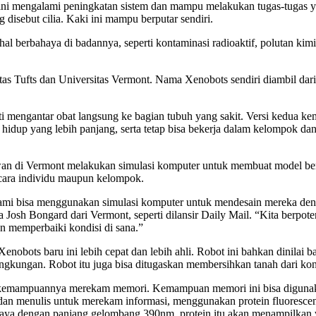
t ini mengalami peningkatan sistem dan mampu melakukan tugas-tugas yan
disebut cilia. Kaki ini mampu berputar sendiri.
al berbahaya di badannya, seperti kontaminasi radioaktif, polutan kimi
tas Tufts dan Universitas Vermont. Nama Xenobots sendiri diambil dar
 mengantar obat langsung ke bagian tubuh yang sakit. Versi kedua ke
ng hidup yang lebih panjang, serta tetap bisa bekerja dalam kelompok
muwan di Vermont melakukan simulasi komputer untuk membuat model b
ecara individu maupun kelompok.
ami bisa menggunakan simulasi komputer untuk mendesain mereka deng
osh Bongard dari Vermont, seperti dilansir Daily Mail. “Kita berpote
n memperbaiki kondisi di sana.”
Xenobots baru ini lebih cepat dan lebih ahli. Robot ini bahkan dinilai
gkungan. Robot itu juga bisa ditugaskan membersihkan tanah dari kon
ah kemampuannya merekam memori. Kemampuan memori ini bisa digunak
n menulis untuk merekam informasi, menggunakan protein fluorescen
aya dengan panjang gelombang 390nm, protein itu akan menampilkan