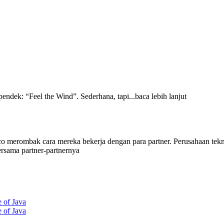
endek: “Feel the Wind”. Sederhana, tapi...baca lebih lanjut
co merombak cara mereka bekerja dengan para partner. Perusahaan tek
ersama partner-partnernya
 of Java
 of Java