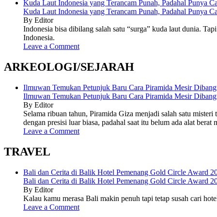
Kuda Laut Indonesia yang Terancam Punah, Padahal Punya C
Kuda Laut Indonesia yang Terancam Punah, Padahal Punya C
By Editor
Indonesia bisa dibilang salah satu “surga” kuda laut dunia. Ta
Indonesia.
Leave a Comment
ARKEOLOGI/SEJARAH
Ilmuwan Temukan Petunjuk Baru Cara Piramida Mesir Diban
Ilmuwan Temukan Petunjuk Baru Cara Piramida Mesir Diban
By Editor
Selama ribuan tahun, Piramida Giza menjadi salah satu mist
dengan presisi luar biasa, padahal saat itu belum ada alat ber
Leave a Comment
TRAVEL
Bali dan Cerita di Balik Hotel Pemenang Gold Circle Award 2
Bali dan Cerita di Balik Hotel Pemenang Gold Circle Award 2
By Editor
Kalau kamu merasa Bali makin penuh tapi tetap susah cari hotel
Leave a Comment