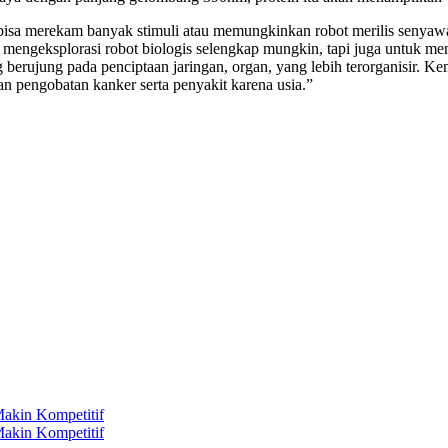
sa merekam banyak stimuli atau memungkinkan robot merilis senyawa 
anya mengeksplorasi robot biologis selengkap mungkin, tapi juga untuk 
 berujung pada penciptaan jaringan, organ, yang lebih terorganisir. K
dan pengobatan kanker serta penyakit karena usia.”
akin Kompetitif
akin Kompetitif