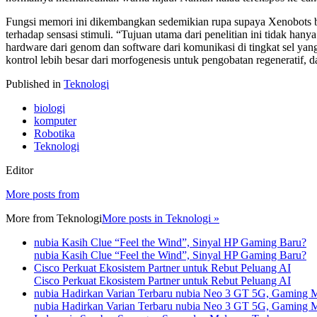
Fungsi memori ini dikembangkan sedemikian rupa supaya Xenobots bi
terhadap sensasi stimuli. “Tujuan utama dari penelitian ini tidak h
hardware dari genom dan software dari komunikasi di tingkat sel yang
kontrol lebih besar dari morfogenesis untuk pengobatan regeneratif, 
Published in
Teknologi
biologi
komputer
Robotika
Teknologi
Editor
More posts from
More from
Teknologi
More posts in Teknologi »
nubia Kasih Clue “Feel the Wind”, Sinyal HP Gaming Baru?
nubia Kasih Clue “Feel the Wind”, Sinyal HP Gaming Baru?
Cisco Perkuat Ekosistem Partner untuk Rebut Peluang AI
Cisco Perkuat Ekosistem Partner untuk Rebut Peluang AI
nubia Hadirkan Varian Terbaru nubia Neo 3 GT 5G, Gaming M
nubia Hadirkan Varian Terbaru nubia Neo 3 GT 5G, Gaming M