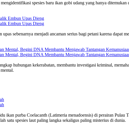
l mengidentifikasi spesies baru ikan gobi udang yang hanya ditemukan
Balik Embun Upas Dieng
Balik Embun Upas Dieng
 upas sebenarnya menjadi ancaman serius bagi petani karena dapat me
gguan Mental, Begini DNA Membantu Menjawab Tantangan Kemanusiaa
gguan Mental, Begini DNA Membantu Menjawab Tantangan Kemanusiaa
ngkap hubungan kekerabatan, membantu investigasi kriminal, memaham
 mental.
ah
ah
du ikan purba Coelacanth (Latimeria menadoensis) di perairan Pulau T
h satu spesies laut paling langka sekaligus paling misterius di dunia.