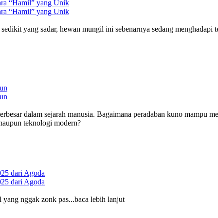
ara “Hamil” yang Unik
ara “Hamil” yang Unik
pi sedikit yang sadar, hewan mungil ini sebenarnya sedang menghadapi t
gun
gun
eri terbesar dalam sejarah manusia. Bagaimana peradaban kuno mampu 
at maupun teknologi modern?
025 dari Agoda
025 dari Agoda
 yang nggak zonk pas...baca lebih lanjut