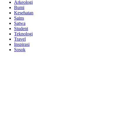
Arkeologi
Bumi
Kesehatan
Sains
Satwa
Student
Teknologi
Travel
Inspirasi
Sosok