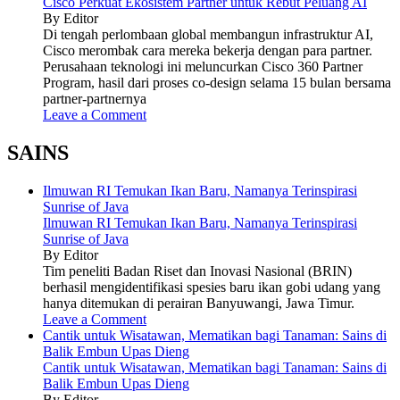
Cisco Perkuat Ekosistem Partner untuk Rebut Peluang AI
By Editor
Di tengah perlombaan global membangun infrastruktur AI,
Cisco merombak cara mereka bekerja dengan para partner.
Perusahaan teknologi ini meluncurkan Cisco 360 Partner
Program, hasil dari proses co-design selama 15 bulan bersama
partner-partnernya
Leave a Comment
SAINS
Ilmuwan RI Temukan Ikan Baru, Namanya Terinspirasi
Sunrise of Java
Ilmuwan RI Temukan Ikan Baru, Namanya Terinspirasi
Sunrise of Java
By Editor
Tim peneliti Badan Riset dan Inovasi Nasional (BRIN)
berhasil mengidentifikasi spesies baru ikan gobi udang yang
hanya ditemukan di perairan Banyuwangi, Jawa Timur.
Leave a Comment
Cantik untuk Wisatawan, Mematikan bagi Tanaman: Sains di
Balik Embun Upas Dieng
Cantik untuk Wisatawan, Mematikan bagi Tanaman: Sains di
Balik Embun Upas Dieng
By Editor