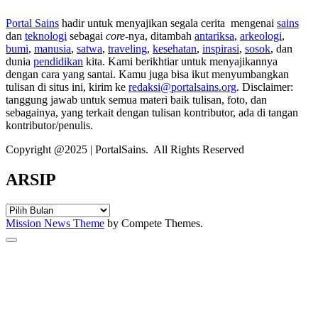
Portal Sains
hadir untuk menyajikan segala cerita mengenai
sains
dan
teknologi
sebagai
core
-nya, ditambah
antariksa
,
arkeologi
,
bumi
,
manusia
,
satwa
,
traveling
,
kesehatan
,
inspirasi
,
sosok
, dan
dunia
pendidikan
kita. Kami berikhtiar untuk menyajikannya
dengan cara yang santai. Kamu juga bisa ikut menyumbangkan
tulisan di situs ini, kirim ke
redaksi@portalsains.org
. Disclaimer:
tanggung jawab untuk semua materi baik tulisan, foto, dan
sebagainya, yang terkait dengan tulisan kontributor, ada di tangan
kontributor/penulis.
Copyright @2025 | PortalSains. All Rights Reserved
ARSIP
ARSIP
Mission News Theme
by Compete Themes.
Scroll
to
the
top