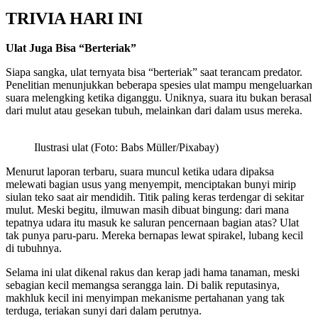
TRIVIA HARI INI
Ulat Juga Bisa “Berteriak”
Siapa sangka, ulat ternyata bisa “berteriak” saat terancam predator.
Penelitian menunjukkan beberapa spesies ulat mampu mengeluarkan
suara melengking ketika diganggu. Uniknya, suara itu bukan berasal
dari mulut atau gesekan tubuh, melainkan dari dalam usus mereka.
Ilustrasi ulat (Foto: Babs Müller/Pixabay)
Menurut laporan terbaru, suara muncul ketika udara dipaksa
melewati bagian usus yang menyempit, menciptakan bunyi mirip
siulan teko saat air mendidih. Titik paling keras terdengar di sekitar
mulut. Meski begitu, ilmuwan masih dibuat bingung: dari mana
tepatnya udara itu masuk ke saluran pencernaan bagian atas? Ulat
tak punya paru-paru. Mereka bernapas lewat spirakel, lubang kecil
di tubuhnya.
Selama ini ulat dikenal rakus dan kerap jadi hama tanaman, meski
sebagian kecil memangsa serangga lain. Di balik reputasinya,
makhluk kecil ini menyimpan mekanisme pertahanan yang tak
terduga, teriakan sunyi dari dalam perutnya.