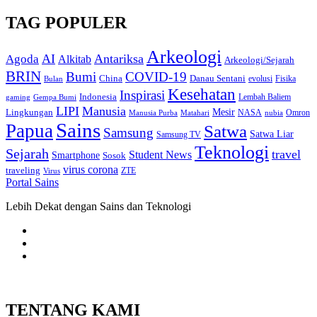
TAG POPULER
Arkeologi
AI
Antariksa
Agoda
Alkitab
Arkeologi/Sejarah
BRIN
Bumi
COVID-19
Danau Sentani
China
Fisika
Bulan
evolusi
Kesehatan
Inspirasi
Indonesia
gaming
Lembah Baliem
Gempa Bumi
LIPI
Manusia
Lingkungan
Mesir
Omron
Manusia Purba
Matahari
NASA
nubia
Sains
Papua
Satwa
Samsung
Satwa Liar
Samsung TV
Teknologi
Sejarah
travel
Student News
Smartphone
Sosok
virus corona
traveling
Virus
ZTE
Portal Sains
Lebih Dekat dengan Sains dan Teknologi
TENTANG KAMI