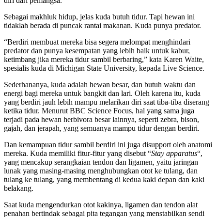
diri dari pemangsa.
Sebagai makhluk hidup, jelas kuda butuh tidur. Tapi hewan ini
tidaklah berada di puncak rantai makanan. Kuda punya predator.
“Berdiri membuat mereka bisa segera melompat menghindari
predator dan punya kesempatan yang lebih baik untuk kabur,
ketimbang jika mereka tidur sambil berbaring,” kata Karen Waite,
spesialis kuda di Michigan State University, kepada Live Science.
Sederhananya, kuda adalah hewan besar, dan butuh waktu dan
energi bagi mereka untuk bangkit dan lari. Oleh karena itu, kuda
yang berdiri jauh lebih mampu melarikan diri saat tiba-tiba diserang
ketika tidur. Menurut BBC Science Focus, hal yang sama juga
terjadi pada hewan herbivora besar lainnya, seperti zebra, bison,
gajah, dan jerapah, yang semuanya mampu tidur dengan berdiri.
Dan kemampuan tidur sambil berdiri ini juga disupport oleh anatomi
mereka. Kuda memiliki fitur-fitur yang disebut “
Stay apparatus
“,
yang mencakup serangkaian tendon dan ligamen, yaitu jaringan
lunak yang masing-masing menghubungkan otot ke tulang, dan
tulang ke tulang, yang membentang di kedua kaki depan dan kaki
belakang.
Saat kuda mengendurkan otot kakinya, ligamen dan tendon alat
penahan bertindak sebagai pita tegangan yang menstabilkan sendi