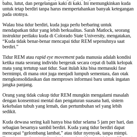
bahu, lutut, dan pergelangan kaki di kaki. Ini memungkinkan kuda
untuk tetap berdiri tanpa harus mempertahankan banyak ketegangan
pada ototnya.
Walau bisa tidur berdiri, kuda juga perlu berbaring untuk
mendapatkan tidur yang lebih berkualitas. Sarah Matlock, seorang
instruktur perilaku kuda di Colorado State University, mengatakan,
“Kuda tidak benar-benar mencapai tidur REM sepenuhnya saat
berdiri.”
Tidur REM atau
rapid eye movement
pada manusia adalah kondisi
ketika mata seorang individu bergerak secara cepat di balik kelopak
mata yang tertutup saat tidur. Saat itulah kita bisa memasuki fase
bermimpi, di mana otot juga menjadi lumpuh sementara, dan otak
mengkonsolidasikan dan memproses informasi baru untuk ingatan
jangka panjang.
Orang yang tidak cukup tidur REM mungkin mengalami masalah
dengan konsentrasi mental dan pengaturan suasana hati, sistem
kekebalan tubuh yang lemah, dan pertumbuhan sel yang lebih
sedikit.
Kuda dewasa sering kali hanya bisa tidur selama 5 jam per hari, dan
sebagian besarnya sambil berdiri. Kuda yang tidur berdiri dapat
mencapai “gelombang lambat,” atau tidur nyenyak, tanpa mimpi.