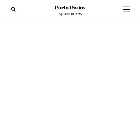
situs slot gacor
Portal Sains
open
menu
Agustus 10, 2026