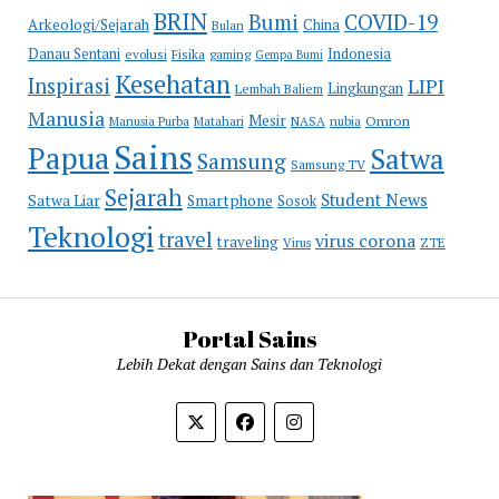
BRIN
COVID-19
Bumi
Arkeologi/Sejarah
China
Bulan
Danau Sentani
Indonesia
evolusi
Fisika
gaming
Gempa Bumi
Kesehatan
Inspirasi
LIPI
Lingkungan
Lembah Baliem
Manusia
Mesir
Omron
Manusia Purba
Matahari
NASA
nubia
Sains
Papua
Satwa
Samsung
Samsung TV
Sejarah
Student News
Satwa Liar
Smartphone
Sosok
Teknologi
travel
virus corona
traveling
Virus
ZTE
Portal Sains
Lebih Dekat dengan Sains dan Teknologi