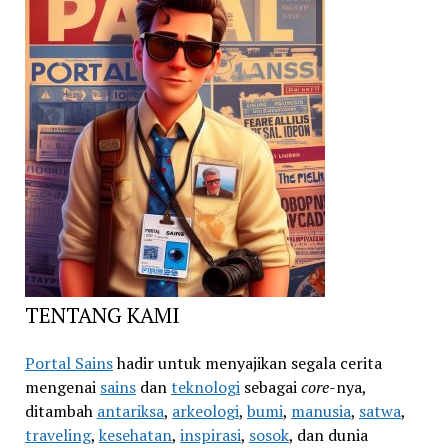
TENTANG KAMI
Portal Sains
hadir untuk menyajikan segala cerita
mengenai
sains
dan
teknologi
sebagai
core
-nya,
ditambah
antariksa
,
arkeologi
,
bumi
,
manusia
,
satwa
,
traveling
,
kesehatan
,
inspirasi
,
sosok
, dan dunia