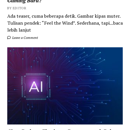
Gaming Baru?
BY EDITOR
Ada teaser, cuma beberapa detik. Gambar kipas muter.
Tulisan pendek: “Feel the Wind”. Sederhana, tapi...baca
lebih lanjut
Leave a Comment