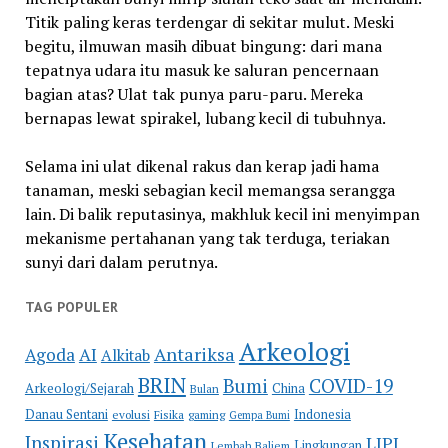
Titik paling keras terdengar di sekitar mulut. Meski
begitu, ilmuwan masih dibuat bingung: dari mana
tepatnya udara itu masuk ke saluran pencernaan
bagian atas? Ulat tak punya paru-paru. Mereka
bernapas lewat spirakel, lubang kecil di tubuhnya.
Selama ini ulat dikenal rakus dan kerap jadi hama
tanaman, meski sebagian kecil memangsa serangga
lain. Di balik reputasinya, makhluk kecil ini menyimpan
mekanisme pertahanan yang tak terduga, teriakan
sunyi dari dalam perutnya.
TAG POPULER
Arkeologi
Antariksa
Agoda
AI
Alkitab
BRIN
COVID-19
Bumi
Arkeologi/Sejarah
China
Bulan
Danau Sentani
Indonesia
evolusi
Fisika
gaming
Gempa Bumi
Kesehatan
Inspirasi
LIPI
Lingkungan
Lembah Baliem