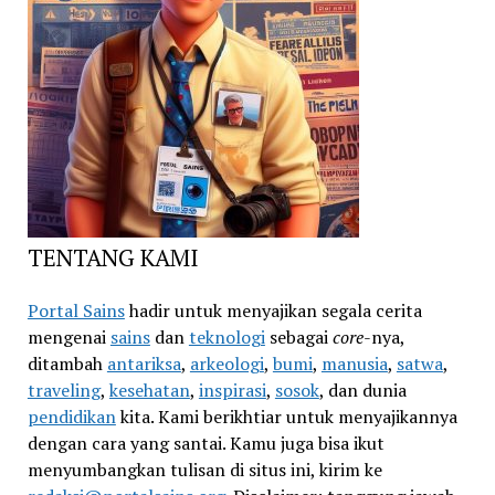
TENTANG KAMI
Portal Sains
hadir untuk menyajikan segala cerita
mengenai
sains
dan
teknologi
sebagai
core
-nya,
ditambah
antariksa
,
arkeologi
,
bumi
,
manusia
,
satwa
,
traveling
,
kesehatan
,
inspirasi
,
sosok
, dan dunia
pendidikan
kita. Kami berikhtiar untuk menyajikannya
dengan cara yang santai. Kamu juga bisa ikut
menyumbangkan tulisan di situs ini, kirim ke