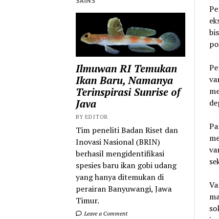
SAINS
Pe
ek
bi
pos
Ilmuwan RI Temukan
Pe
Ikan Baru, Namanya
va
Terinspirasi Sunrise of
me
Java
de
BY EDITOR
Pa
Tim peneliti Badan Riset dan
me
Inovasi Nasional (BRIN)
va
berhasil mengidentifikasi
se
spesies baru ikan gobi udang
yang hanya ditemukan di
Va
perairan Banyuwangi, Jawa
ma
Timur.
so
Leave a Comment