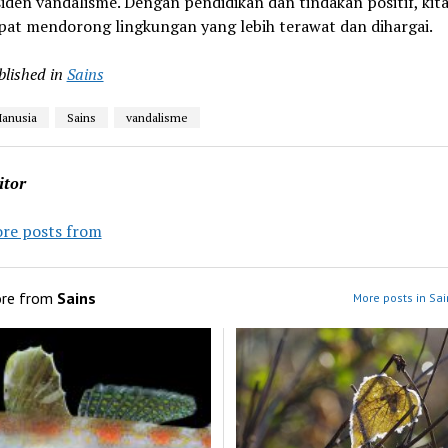
siden vandalisme. Dengan pendidikan dan tindakan positif, kit
pat mendorong lingkungan yang lebih terawat dan dihargai.
blished in
Sains
anusia
Sains
vandalisme
itor
re posts from
re from
Sains
More posts in Sai