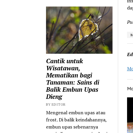
in
da
Pu
M
Ed
Cantik untuk
Wisatawan,
Mo
Mematikan bagi
Tanaman: Sains di
Balik Embun Upas
Mo
Dieng
BY EDITOR
Mengenal embun upas atau
frost. Di balik keindahannya,
embun upas sebenarnya