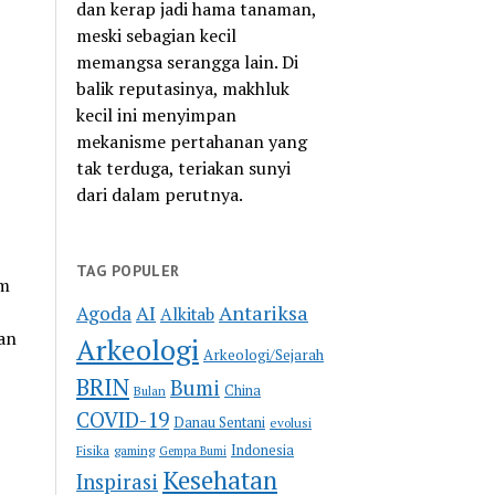
dan kerap jadi hama tanaman,
meski sebagian kecil
,
memangsa serangga lain. Di
balik reputasinya, makhluk
kecil ini menyimpan
mekanisme pertahanan yang
tak terduga, teriakan sunyi
dari dalam perutnya.
TAG POPULER
am
Antariksa
Agoda
AI
Alkitab
an
Arkeologi
Arkeologi/Sejarah
BRIN
Bumi
China
Bulan
COVID-19
Danau Sentani
evolusi
Indonesia
Fisika
gaming
Gempa Bumi
Kesehatan
Inspirasi