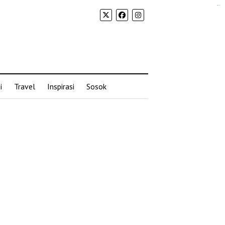
situs slot gacor
i
Travel
Inspirasi
Sosok