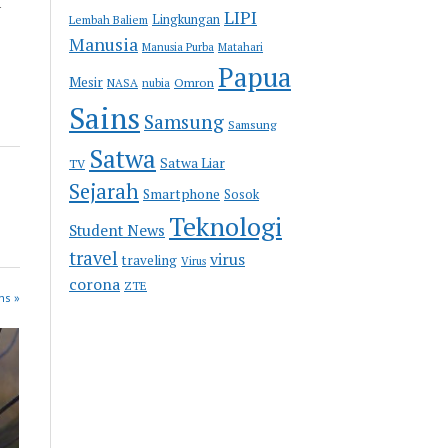
a
LIPI
Lingkungan
Lembah Baliem
Manusia
Manusia Purba
Matahari
Papua
Mesir
Omron
NASA
nubia
Sains
Samsung
Samsung
Satwa
Satwa Liar
TV
Sejarah
Smartphone
Sosok
Teknologi
Student News
travel
virus
traveling
Virus
corona
ZTE
ns »