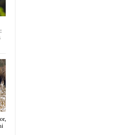
:
s
or,
ni