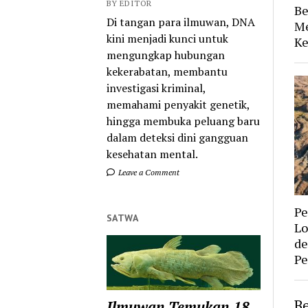
BY EDITOR
Be
Di tangan para ilmuwan, DNA
Me
kini menjadi kunci untuk
Ke
mengungkap hubungan
kekerabatan, membantu
investigasi kriminal,
memahami penyakit genetik,
hingga membuka peluang baru
dalam deteksi dini gangguan
kesehatan mental.
Leave a Comment
Pe
SATWA
Lo
de
Pe
Be
Ilmuwan Temukan 18