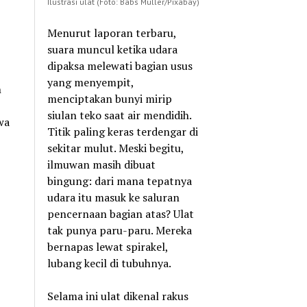
Ilustrasi ulat (Foto: Babs Müller/Pixabay)
Menurut laporan terbaru,
suara muncul ketika udara
dipaksa melewati bagian usus
yang menyempit,
n
menciptakan bunyi mirip
siulan teko saat air mendidih.
wa
Titik paling keras terdengar di
sekitar mulut. Meski begitu,
ilmuwan masih dibuat
bingung: dari mana tepatnya
udara itu masuk ke saluran
pencernaan bagian atas? Ulat
tak punya paru-paru. Mereka
bernapas lewat spirakel,
lubang kecil di tubuhnya.
Selama ini ulat dikenal rakus