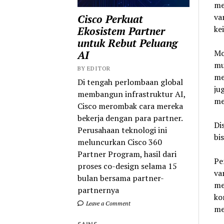
me
va
Cisco Perkuat
ke
Ekosistem Partner
untuk Rebut Peluang
Mo
AI
mu
BY EDITOR
me
Di tengah perlombaan global
ju
membangun infrastruktur AI,
me
Cisco merombak cara mereka
bekerja dengan para partner.
Di
Perusahaan teknologi ini
bi
meluncurkan Cisco 360
Partner Program, hasil dari
Pe
proses co-design selama 15
va
bulan bersama partner-
me
partnernya
ko
Leave a Comment
me