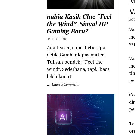
M
V
nubia Kasih Clue “Feel
AGU
the Wind”, Sinyal HP
Va
Gaming Baru?
me
BY EDITOR
va
Ada teaser, cuma beberapa
detik. Gambar kipas muter.
Va
Tulisan pendek: “Feel the
me
Wind”. Sederhana, tapi...baca
ti
lebih lanjut
pe
Leave a Comment
Co
di
pe
Te
or