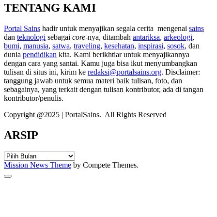
TENTANG KAMI
Portal Sains
hadir untuk menyajikan segala cerita mengenai
sains
dan
teknologi
sebagai
core
-nya, ditambah
antariksa
,
arkeologi
,
bumi
,
manusia
,
satwa
,
traveling
,
kesehatan
,
inspirasi
,
sosok
, dan
dunia
pendidikan
kita. Kami berikhtiar untuk menyajikannya
dengan cara yang santai. Kamu juga bisa ikut menyumbangkan
tulisan di situs ini, kirim ke
redaksi@portalsains.org
. Disclaimer:
tanggung jawab untuk semua materi baik tulisan, foto, dan
sebagainya, yang terkait dengan tulisan kontributor, ada di tangan
kontributor/penulis.
Copyright @2025 | PortalSains. All Rights Reserved
ARSIP
ARSIP
Mission News Theme
by Compete Themes.
Scroll
to
the
top