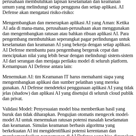
perusahaan membutuhkan lapisan keselamatan dan keamanan
umum yang melindungi setiap pengguna dan setiap aplikasi. AI
Defense akan mengatasi risiko-risiko:
Mengembangkan dan menerapkan aplikasi AI yang Aman: Ketika
AI ada di mana-mana, perusahaan-perusahaan akan menggunakan
dan mengembangkan ratusan atau bahkan ribuan aplikasi AI. Para
pengembang membutuhkan seperangkat pagar perlindungan untuk
keselamatan dan keamanan AI yang bekerja dengan setiap aplikasi.
AI Defense membantu para pengembang bergerak cepat dan
menciptakan nilai yang lebih besar dengan melindungi sistem-sistem
AI dari serangan dan menjaga perilaku model di seluruh platform.
Kemampuan AI Defense antara lain:
Menemukan AI: tim Keamanan IT harus memahami siapa yang
mengembangkan aplikasi dan sumber pelatihan yang mereka
gunakan. AI Defense mendeteksi penggunaan aplikasi AI yang tidak
jelas (shadow) dan aplikasi AI yang disetujui di seluruh cloud publik
dan privat.
Validasi Model: Penyesuaian model bisa memberikan hasil yang
buruk dan tidak diharapkan. Pengujian otomatis mengecek model-
model AI untuk menemukan ratusan potensi masalah keselamatan
dan keamanan. Simulas keamanan berbasis algoritma yang
berkekuatan AI ini mengidentifikasi potensi kerentanan dan