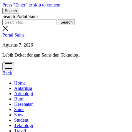
Press "Enter" to skip to content
Search
Search Portal Sains
Portal Sains
Agustus 7, 2026
Lebih Dekat dengan Sains dan Teknologi
open
menu
Back
Home
Antariksa
Arkeologi
Bumi
Kesehatan
Sains
Satwa
Student
Teknologi
Travel