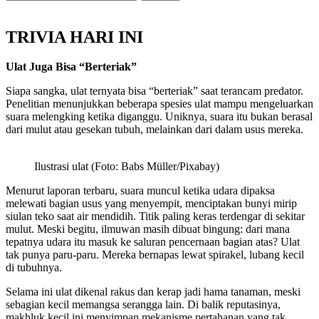
TRIVIA HARI INI
Ulat Juga Bisa “Berteriak”
Siapa sangka, ulat ternyata bisa “berteriak” saat terancam predator.
Penelitian menunjukkan beberapa spesies ulat mampu mengeluarkan
suara melengking ketika diganggu. Uniknya, suara itu bukan berasal
dari mulut atau gesekan tubuh, melainkan dari dalam usus mereka.
Ilustrasi ulat (Foto: Babs Müller/Pixabay)
Menurut laporan terbaru, suara muncul ketika udara dipaksa
melewati bagian usus yang menyempit, menciptakan bunyi mirip
siulan teko saat air mendidih. Titik paling keras terdengar di sekitar
mulut. Meski begitu, ilmuwan masih dibuat bingung: dari mana
tepatnya udara itu masuk ke saluran pencernaan bagian atas? Ulat
tak punya paru-paru. Mereka bernapas lewat spirakel, lubang kecil
di tubuhnya.
Selama ini ulat dikenal rakus dan kerap jadi hama tanaman, meski
sebagian kecil memangsa serangga lain. Di balik reputasinya,
makhluk kecil ini menyimpan mekanisme pertahanan yang tak