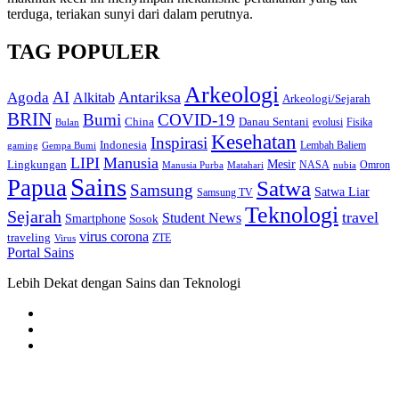
terduga, teriakan sunyi dari dalam perutnya.
TAG POPULER
Arkeologi
AI
Antariksa
Agoda
Alkitab
Arkeologi/Sejarah
BRIN
Bumi
COVID-19
Danau Sentani
China
Fisika
Bulan
evolusi
Kesehatan
Inspirasi
Indonesia
gaming
Lembah Baliem
Gempa Bumi
LIPI
Manusia
Lingkungan
Mesir
Omron
Manusia Purba
Matahari
NASA
nubia
Sains
Papua
Satwa
Samsung
Satwa Liar
Samsung TV
Teknologi
Sejarah
travel
Student News
Smartphone
Sosok
virus corona
traveling
Virus
ZTE
Portal Sains
Lebih Dekat dengan Sains dan Teknologi