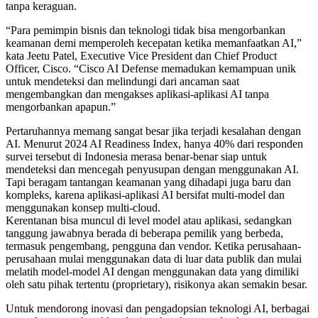
tanpa keraguan.
“Para pemimpin bisnis dan teknologi tidak bisa mengorbankan
keamanan demi memperoleh kecepatan ketika memanfaatkan AI,”
kata Jeetu Patel, Executive Vice President dan Chief Product
Officer, Cisco. “Cisco AI Defense memadukan kemampuan unik
untuk mendeteksi dan melindungi dari ancaman saat
mengembangkan dan mengakses aplikasi-aplikasi AI tanpa
mengorbankan apapun.”
Pertaruhannya memang sangat besar jika terjadi kesalahan dengan
AI. Menurut 2024 AI Readiness Index, hanya 40% dari responden
survei tersebut di Indonesia merasa benar-benar siap untuk
mendeteksi dan mencegah penyusupan dengan menggunakan AI.
Tapi beragam tantangan keamanan yang dihadapi juga baru dan
kompleks, karena aplikasi-aplikasi AI bersifat multi-model dan
menggunakan konsep multi-cloud.
Kerentanan bisa muncul di level model atau aplikasi, sedangkan
tanggung jawabnya berada di beberapa pemilik yang berbeda,
termasuk pengembang, pengguna dan vendor. Ketika perusahaan-
perusahaan mulai menggunakan data di luar data publik dan mulai
melatih model-model AI dengan menggunakan data yang dimiliki
oleh satu pihak tertentu (proprietary), risikonya akan semakin besar.
Untuk mendorong inovasi dan pengadopsian teknologi AI, berbagai